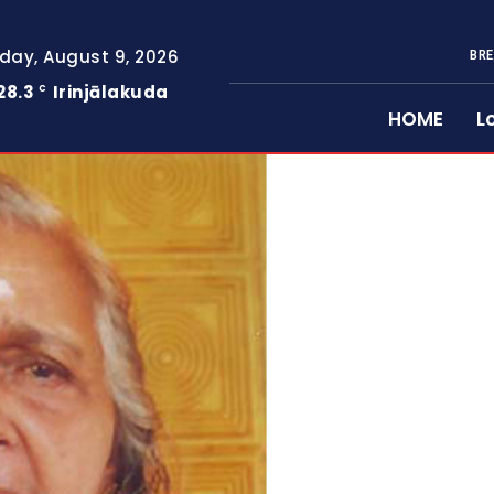
day, August 9, 2026
BRE
28.3
Irinjālakuda
C
HOME
L