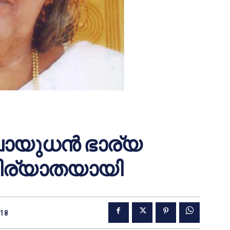
ലായുധന്‍ ഭാര്യ
നിര്യാതയായി
018