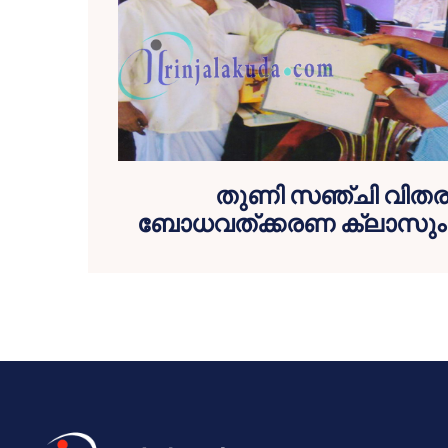
തുണി സഞ്ചി വിത
ബോധവത്ക്കരണ ക്ലാസും സം