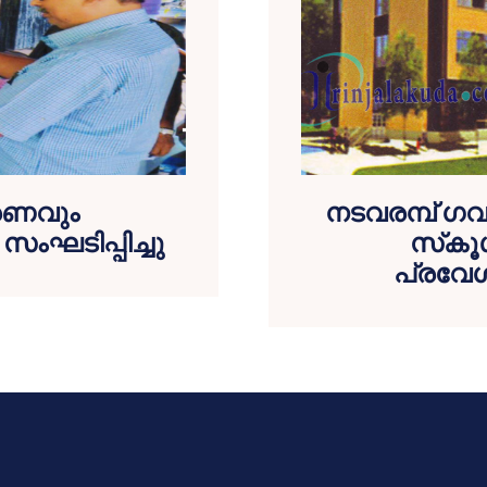
രണവും
നടവരമ്പ് ഗവ
ഘടിപ്പിച്ചു
സ്‌കൂ
പ്രവേശ