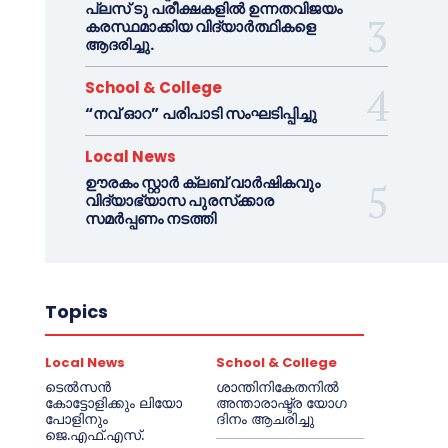
പ്ലസ് ടു പരീക്ഷകളിൽ ഉന്നതവിജയം
കരസ്ഥമാക്കിയ വിദ്യാർത്ഥികളെ
ആദരിച്ചു.
School & College
“നവ് ഓറ” പരിപാടി സംഘടിപ്പിച്ചു
Local News
ഊരകം സ്റ്റാർ ക്ലബ് വാർഷികവും
വിദ്യാഭ്യാസ പുരസ്‌ക്കാര
സമർപ്പണം നടത്തി
Topics
Local News
School & College
ടെൽസൻ
ശാന്തിനികേതനിൽ
കോട്ടോളിക്കും ലിയോ
അന്താരാഷ്ട്ര യോഗ
പോളിനും
ദിനം ആചരിച്ചു
ജെ.എഫ്.എസ്.