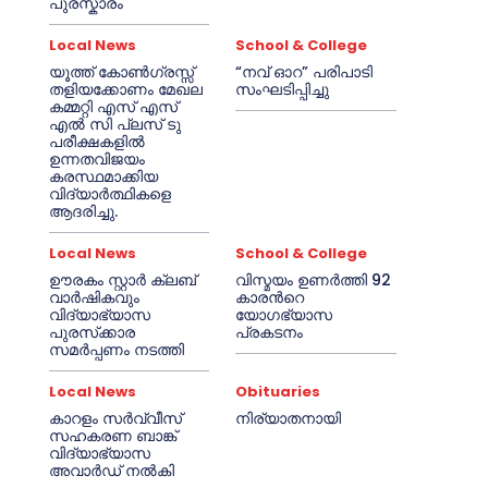
പുരസ്കാരം
Local News
School & College
യൂത്ത് കോൺഗ്രസ്സ്
“നവ് ഓറ” പരിപാടി
തളിയക്കോണം മേഖല
സംഘടിപ്പിച്ചു
കമ്മറ്റി എസ് എസ്
എൽ സി പ്ലസ് ടു
പരീക്ഷകളിൽ
ഉന്നതവിജയം
കരസ്ഥമാക്കിയ
വിദ്യാർത്ഥികളെ
ആദരിച്ചു.
Local News
School & College
ഊരകം സ്റ്റാർ ക്ലബ്
വിസ്മയം ഉണർത്തി 92
വാർഷികവും
കാരൻറെ
വിദ്യാഭ്യാസ
യോഗഭ്യാസ
പുരസ്‌ക്കാര
പ്രകടനം
സമർപ്പണം നടത്തി
Local News
Obituaries
കാറളം സർവ്വീസ്
നിര്യാതനായി
സഹകരണ ബാങ്ക്
വിദ്യാഭ്യാസ
അവാർഡ് നൽകി