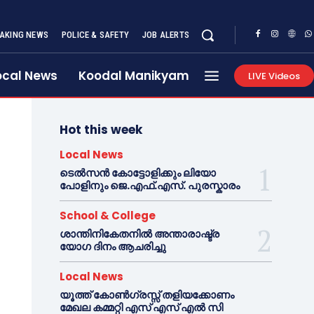
AKING NEWS
POLICE & SAFETY
JOB ALERTS
ocal News
Koodal Manikyam
LIVE Videos
Hot this week
Local News
ടെൽസൻ കോട്ടോളിക്കും ലിയോ
പോളിനും ജെ.എഫ്.എസ്. പുരസ്കാരം
School & College
ശാന്തിനികേതനിൽ അന്താരാഷ്ട്ര
യോഗ ദിനം ആചരിച്ചു
Local News
യൂത്ത് കോൺഗ്രസ്സ് തളിയക്കോണം
മേഖല കമ്മറ്റി എസ് എസ് എൽ സി