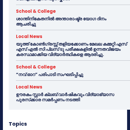
School & College
ശാന്തിനികേതനിൽ അന്താരാഷ്ട്ര യോഗ ദിനം
ആചരിച്ചു
Local News
യൂത്ത് കോൺഗ്രസ്സ് തളിയക്കോണം മേഖല കമ്മറ്റി എസ്
എസ് എൽ സി പ്ലസ് ടു പരീക്ഷകളിൽ ഉന്നതവിജയം
കരസ്ഥമാക്കിയ വിദ്യാർത്ഥികളെ ആദരിച്ചു.
School & College
“നവ് ഓറ” പരിപാടി സംഘടിപ്പിച്ചു
Local News
ഊരകം സ്റ്റാർ ക്ലബ് വാർഷികവും വിദ്യാഭ്യാസ
പുരസ്‌ക്കാര സമർപ്പണം നടത്തി
Topics