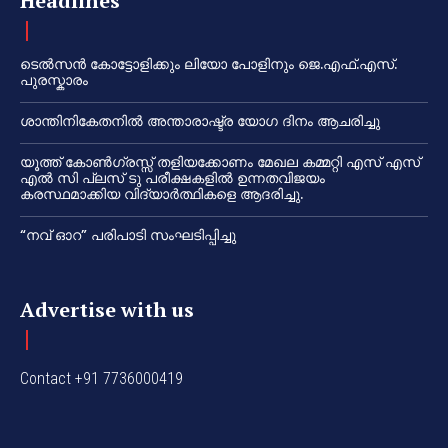
Headlines
ടെൽസൻ കോട്ടോളിക്കും ലിയോ പോളിനും ജെ.എഫ്.എസ്.
പുരസ്കാരം
ശാന്തിനികേതനിൽ അന്താരാഷ്ട്ര യോഗ ദിനം ആചരിച്ചു
യൂത്ത് കോൺഗ്രസ്സ് തളിയക്കോണം മേഖല കമ്മറ്റി എസ് എസ്
എൽ സി പ്ലസ് ടു പരീക്ഷകളിൽ ഉന്നതവിജയം
കരസ്ഥമാക്കിയ വിദ്യാർത്ഥികളെ ആദരിച്ചു.
“നവ് ഓറ” പരിപാടി സംഘടിപ്പിച്ചു
Advertise with us
Contact +91 7736000419