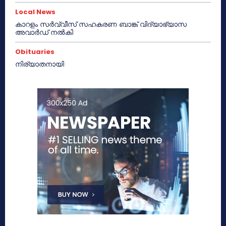
Local News
കാറളം സർവ്വീസ് സഹകരണ ബാങ്ക് വിദ്യാഭ്യാസ
അവാർഡ് നൽകി
Obituaries
നിര്യാതനായി