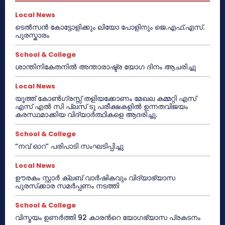
Local News
ടെൽസൻ കോട്ടോളിക്കും ലിയോ പോളിനും ജെ.എഫ്.എസ്.
പുരസ്കാരം
School & College
ശാന്തിനികേതനിൽ അന്താരാഷ്ട്ര യോഗ ദിനം ആചരിച്ചു
Local News
യൂത്ത് കോൺഗ്രസ്സ് തളിയക്കോണം മേഖല കമ്മറ്റി എസ്
എസ് എൽ സി പ്ലസ് ടു പരീക്ഷകളിൽ ഉന്നതവിജയം
കരസ്ഥമാക്കിയ വിദ്യാർത്ഥികളെ ആദരിച്ചു.
School & College
“നവ് ഓറ” പരിപാടി സംഘടിപ്പിച്ചു
Local News
ഊരകം സ്റ്റാർ ക്ലബ് വാർഷികവും വിദ്യാഭ്യാസ
പുരസ്‌ക്കാര സമർപ്പണം നടത്തി
School & College
വിസ്മയം ഉണർത്തി 92 കാരൻറെ യോഗഭ്യാസ പ്രകടനം