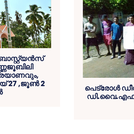
സ്റ്റ്യന്‍സ്
ണ്ണജൂബിലി
്രയാണവും,
27 ,ജൂണ്‍ 2
പെട്രോൾ ഡീ
‍
ഡി.വൈ.എഫ്