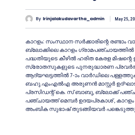
By
Irinjalakudavartha_admin
May 25, 2
കാറളം: സംസ്ഥാന സര്‍ക്കാരിന്റെ രണ്ടാം വ
ബ്ലോക്കിലെ കാറളം ഗ്രാമപഞ്ചായത്തില്‍ 
പദ്ധതിയുടെ കീഴില്‍ ഹരിത കേരള മിഷന്
സ്രോതസുകളുടെ പുനരുദ്ധാരണ പ്രവര്‍ത്ത
ആദ്യഘട്ടത്തില്‍ 7-ാം വാര്‍ഡിലെ പള്ളത്ത
ബഹു.എംഎല്‍എ അരുണന്‍ മാസ്റ്റര്‍ ഉദ്ഘ
പ്രസിഡന്റ് കെ. സ് ബാബു, ബ്ലോക്ക് പഞ്ചാ
പഞ്ചായത്ത് മെമ്പര്‍ ഉദയപ്രകാശ് , കാറ
അംബിക സുഭാഷ് തുടങ്ങിയവര്‍ പങ്കെടുത്തു