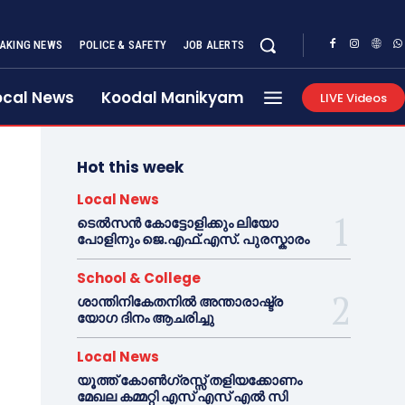
AKING NEWS
POLICE & SAFETY
JOB ALERTS
ocal News
Koodal Manikyam
LIVE Videos
Hot this week
Local News
ടെൽസൻ കോട്ടോളിക്കും ലിയോ
പോളിനും ജെ.എഫ്.എസ്. പുരസ്കാരം
School & College
ശാന്തിനികേതനിൽ അന്താരാഷ്ട്ര
യോഗ ദിനം ആചരിച്ചു
Local News
യൂത്ത് കോൺഗ്രസ്സ് തളിയക്കോണം
മേഖല കമ്മറ്റി എസ് എസ് എൽ സി