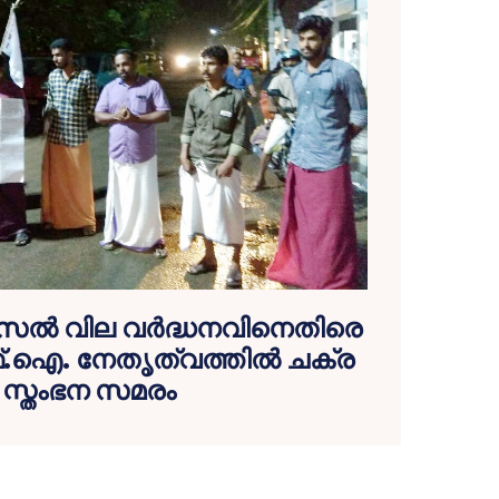
സൽ വില വർദ്ധനവിനെതിരെ
.ഐ. നേതൃത്വത്തിൽ ചക്ര
സ്തംഭന സമരം