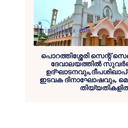
പൊറത്തിശ്ശേരി സെന്റ് സെബാ
ദേവാലയത്തില്‍ സുവര്‍
ഉദ്ഘാടനവും,ദീപശിഖാപ
ഇടവക ദിനാഘോഷവും, മെയ് 
തിയ്യതികളില്