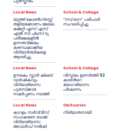
പുരസ്കാരം
Local News
School & College
യൂത്ത് കോൺഗ്രസ്സ്
“നവ് ഓറ” പരിപാടി
തളിയക്കോണം മേഖല
സംഘടിപ്പിച്ചു
കമ്മറ്റി എസ് എസ്
എൽ സി പ്ലസ് ടു
പരീക്ഷകളിൽ
ഉന്നതവിജയം
കരസ്ഥമാക്കിയ
വിദ്യാർത്ഥികളെ
ആദരിച്ചു.
Local News
School & College
ഊരകം സ്റ്റാർ ക്ലബ്
വിസ്മയം ഉണർത്തി 92
വാർഷികവും
കാരൻറെ
വിദ്യാഭ്യാസ
യോഗഭ്യാസ
പുരസ്‌ക്കാര
പ്രകടനം
സമർപ്പണം നടത്തി
Local News
Obituaries
കാറളം സർവ്വീസ്
നിര്യാതനായി
സഹകരണ ബാങ്ക്
വിദ്യാഭ്യാസ
അവാർഡ് നൽകി