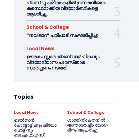
പ്ലസ് ടു പരീക്ഷകളിൽ ഉന്നതവിജയം
കരസ്ഥമാക്കിയ വിദ്യാർത്ഥികളെ
ആദരിച്ചു.
School & College
“നവ് ഓറ” പരിപാടി സംഘടിപ്പിച്ചു
Local News
ഊരകം സ്റ്റാർ ക്ലബ് വാർഷികവും
വിദ്യാഭ്യാസ പുരസ്‌ക്കാര
സമർപ്പണം നടത്തി
Topics
Local News
School & College
ടെൽസൻ
ശാന്തിനികേതനിൽ
കോട്ടോളിക്കും ലിയോ
അന്താരാഷ്ട്ര യോഗ
പോളിനും
ദിനം ആചരിച്ചു
ജെ.എഫ്.എസ്.