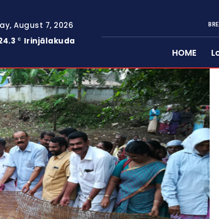
day, August 7, 2026
BRE
24.3
Irinjālakuda
C
HOME
L