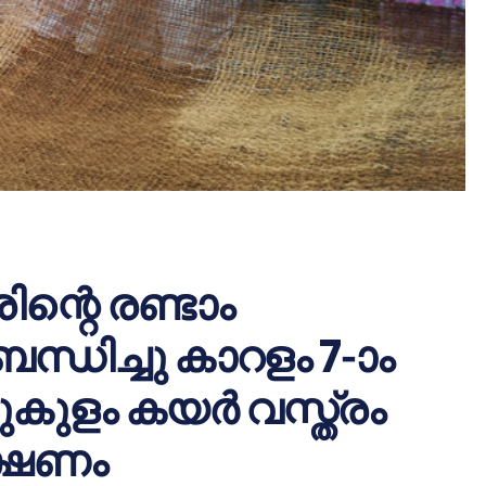
ന്റെ രണ്ടാം
്ധിച്ചു കാറളം 7-ാം
കുളം കയര്‍ വസ്ത്രം
ക്ഷണം