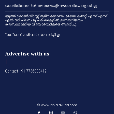
ശാന്തിനികേതനിൽ അന്താരാഷ്ട്ര യോഗ ദിനം ആചരിച്ചു
യൂത്ത് കോൺഗ്രസ്സ് തളിയക്കോണം മേഖല കമ്മറ്റി എസ് എസ്
എൽ സി പ്ലസ് ടു പരീക്ഷകളിൽ ഉന്നതവിജയം
കരസ്ഥമാക്കിയ വിദ്യാർത്ഥികളെ ആദരിച്ചു.
“നവ് ഓറ” പരിപാടി സംഘടിപ്പിച്ചു
Advertise with us
Contact +91 7736000419
© www.irinjalakuda.com