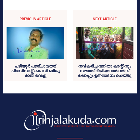
PREVIOUS ARTICLE
NEXT ARTICLE
പടിയൂര്‍ പഞ്ചായത്ത്
നവീകരിച്ച വനിതാ കാന്റീനും
പ്രസിഡന്റ് കെ സി ബിജു
സൗത്ത് റീജിയണല്‍ വര്‍ക്ക്
രാജി വെച്ചു
ഷോപ്പും ഉദ്ഘാടനം ചെയ്തു