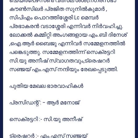
ചെയര്‍പേഴ്‌സണ്‍ വത്സല ശശി,നഗരസഭാ
കൗണ്‍സിലര്‍ പ്രജിത സുനില്‍കുമാര്‍ ,
സിപിഎം പൊറത്തിശ്ശേരി Lc മെമ്പര്‍
പ്രഭാകരന്‍ വടാശ്ശേരി എന്നിവര്‍ നിര്‍വഹിച്ചു.
ലോക്കല്‍ കമ്മിറ്റി അംഗങ്ങളായ എം.ബി ദിനേശ്
,ഐ.ആര്‍ ബൈജു എന്നിവര്‍ സമ്മേളനത്തില്‍
പങ്കെടുത്തു. സമ്മേളനത്തിന്ന് സെക്രട്ടറി
സി.യു അനീഷ് സ്വാഗതവും,ട്രെഷറര്‍
സഞ്ജയ് എം.എസ് നന്ദിയും രേഖപ്പെടുത്തി.
പുതിയ മേഖല ഭാരവാഹികള്‍
പ്രസിഡന്റ് : – ആര്‍ മനോജ്
സെക്രട്ടറി :- സി.യു അനീഷ്
ട്രെഷറര്‍ :- എം.എസ് സഞ്ജയ്