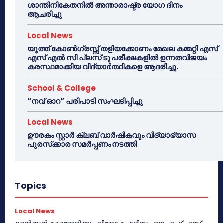
ശാന്തിനികേതനിൽ അന്താരാഷ്ട്ര യോഗ ദിനം
ആചരിച്ചു
Local News
യൂത്ത് കോൺഗ്രസ്സ് തളിയക്കോണം മേഖല കമ്മറ്റി എസ്
എസ് എൽ സി പ്ലസ് ടു പരീക്ഷകളിൽ ഉന്നതവിജയം
കരസ്ഥമാക്കിയ വിദ്യാർത്ഥികളെ ആദരിച്ചു.
School & College
“നവ് ഓറ” പരിപാടി സംഘടിപ്പിച്ചു
Local News
ഊരകം സ്റ്റാർ ക്ലബ് വാർഷികവും വിദ്യാഭ്യാസ
പുരസ്‌ക്കാര സമർപ്പണം നടത്തി
Topics
Local News
ടെൽസൻ കോട്ടോളിക്കും ലിയോ പോളിനും ജെ.എഫ്.എസ്.