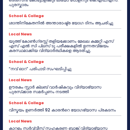
പുരസ്കാരം
School & College
ശാന്തിനികേതനിൽ അന്താരാഷ്ട്ര യോഗ ദിനം ആചരിച്ചു
Local News
യൂത്ത് കോൺഗ്രസ്സ് തളിയക്കോണം മേഖല കമ്മറ്റി എസ്
എസ് എൽ സി പ്ലസ് ടു പരീക്ഷകളിൽ ഉന്നതവിജയം
കരസ്ഥമാക്കിയ വിദ്യാർത്ഥികളെ ആദരിച്ചു.
School & College
“നവ് ഓറ” പരിപാടി സംഘടിപ്പിച്ചു
Local News
ഊരകം സ്റ്റാർ ക്ലബ് വാർഷികവും വിദ്യാഭ്യാസ
പുരസ്‌ക്കാര സമർപ്പണം നടത്തി
School & College
വിസ്മയം ഉണർത്തി 92 കാരൻറെ യോഗഭ്യാസ പ്രകടനം
Local News
കാറളം സർവ്വീസ് സഹകരണ ബാങ്ക് വിദ്യാഭ്യാസ