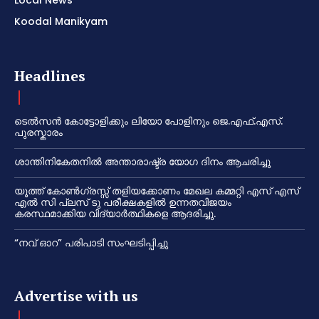
Local News
Koodal Manikyam
Headlines
ടെൽസൻ കോട്ടോളിക്കും ലിയോ പോളിനും ജെ.എഫ്.എസ്.
പുരസ്കാരം
ശാന്തിനികേതനിൽ അന്താരാഷ്ട്ര യോഗ ദിനം ആചരിച്ചു
യൂത്ത് കോൺഗ്രസ്സ് തളിയക്കോണം മേഖല കമ്മറ്റി എസ് എസ്
എൽ സി പ്ലസ് ടു പരീക്ഷകളിൽ ഉന്നതവിജയം
കരസ്ഥമാക്കിയ വിദ്യാർത്ഥികളെ ആദരിച്ചു.
“നവ് ഓറ” പരിപാടി സംഘടിപ്പിച്ചു
Advertise with us