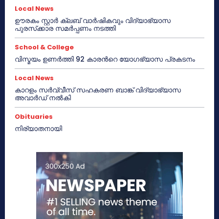
Local News
ഊരകം സ്റ്റാർ ക്ലബ് വാർഷികവും വിദ്യാഭ്യാസ
പുരസ്‌ക്കാര സമർപ്പണം നടത്തി
School & College
വിസ്മയം ഉണർത്തി 92 കാരൻറെ യോഗഭ്യാസ പ്രകടനം
Local News
കാറളം സർവ്വീസ് സഹകരണ ബാങ്ക് വിദ്യാഭ്യാസ
അവാർഡ് നൽകി
Obituaries
നിര്യാതനായി