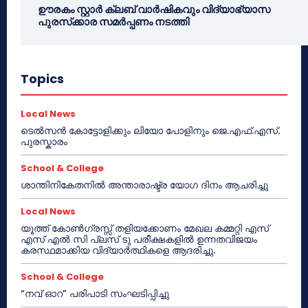
ഊരകം സ്റ്റാർ ക്ലബ് വാർഷികവും വിദ്യാഭ്യാസ
പുരസ്‌ക്കാര സമർപ്പണം നടത്തി
Topics
Local News
ടെൽസൻ കോട്ടോളിക്കും ലിയോ പോളിനും ജെ.എഫ്.എസ്.
പുരസ്കാരം
School & College
ശാന്തിനികേതനിൽ അന്താരാഷ്ട്ര യോഗ ദിനം ആചരിച്ചു
Local News
യൂത്ത് കോൺഗ്രസ്സ് തളിയക്കോണം മേഖല കമ്മറ്റി എസ്
എസ് എൽ സി പ്ലസ് ടു പരീക്ഷകളിൽ ഉന്നതവിജയം
കരസ്ഥമാക്കിയ വിദ്യാർത്ഥികളെ ആദരിച്ചു.
School & College
“നവ് ഓറ” പരിപാടി സംഘടിപ്പിച്ചു