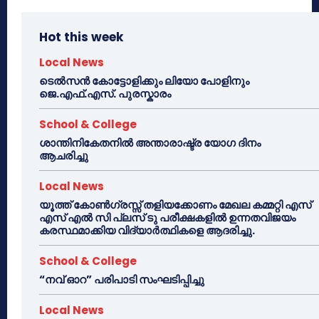
Hot this week
Local News
ടെൽസൻ കോട്ടോളിക്കും ലിയോ പോളിനും
ജെ.എഫ്.എസ്. പുരസ്കാരം
School & College
ശാന്തിനികേതനിൽ അന്താരാഷ്ട്ര യോഗ ദിനം
ആചരിച്ചു
Local News
യൂത്ത് കോൺഗ്രസ്സ് തളിയക്കോണം മേഖല കമ്മറ്റി എസ്
എസ് എൽ സി പ്ലസ് ടു പരീക്ഷകളിൽ ഉന്നതവിജയം
കരസ്ഥമാക്കിയ വിദ്യാർത്ഥികളെ ആദരിച്ചു.
School & College
“നവ് ഓറ” പരിപാടി സംഘടിപ്പിച്ചു
Local News