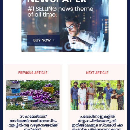
PREVIOUS ARTICLE
NEXT ARTICLE
സംഗമേശ്വേന്
പരോള്‍നാളുകളില്‍
നേദ്യത്തിനായി ദേവസ്വം
സ്നേഹചിത്രമൊരുക്കി
വളപ്പില്‍ നട്ട വഴുതനങ്ങയ്ക്ക്
ഇരിങ്ങാലക്കുട സ്വദേശി ഷാ
നൂറ് മേനി.
തച്ചില്ലം ശ്രദ്ധേയനാകുന്നു.