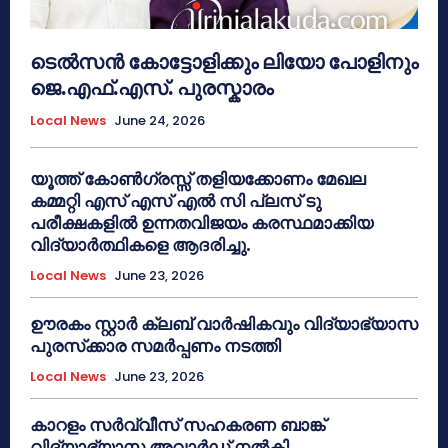
ടെൽസൻ കോട്ടോളിക്കും ലിയോ പോളിനും
ജെ.എഫ്.എസ്. പുരസ്കാരം
Local News
June 24, 2026
യൂത്ത് കോൺഗ്രസ്സ് തളിയക്കോണം മേഖല
കമ്മറ്റി എസ് എസ് എൽ സി പ്ലസ് ടു
പരീക്ഷകളിൽ ഉന്നതവിജയം കരസ്ഥമാക്കിയ
വിദ്യാർത്ഥികളെ ആദരിച്ചു.
Local News
June 23, 2026
ഊരകം സ്റ്റാർ ക്ലബ് വാർഷികവും വിദ്യാഭ്യാസ
പുരസ്‌ക്കാര സമർപ്പണം നടത്തി
Local News
June 23, 2026
കാറളം സർവ്വീസ് സഹകരണ ബാങ്ക്
വിദ്യാഭ്യാസ അവാർഡ് നൽകി