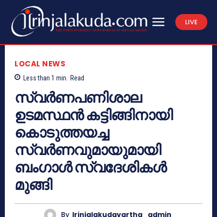
LIVE
LOCAL NEWS
Less than 1
min.
Read
സ്വര്‍ണപണിശാല
ഉടമസ്ഥന്‍ കട്ടിങ്ങിനായി
കൊടുത്തയച്ച
സ്വര്‍ണവുമായുമായി
ബംഗാള്‍ സ്വദേശികള്‍
മുങ്ങി
By
Irinjalakudavartha_admin