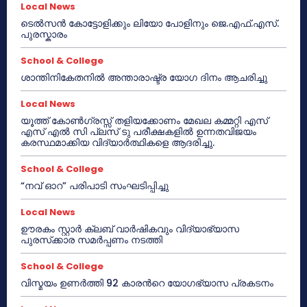
Local News
ടെൽസൻ കോട്ടോളിക്കും ലിയോ പോളിനും ജെ.എഫ്.എസ്.
പുരസ്കാരം
School & College
ശാന്തിനികേതനിൽ അന്താരാഷ്ട്ര യോഗ ദിനം ആചരിച്ചു
Local News
യൂത്ത് കോൺഗ്രസ്സ് തളിയക്കോണം മേഖല കമ്മറ്റി എസ്
എസ് എൽ സി പ്ലസ് ടു പരീക്ഷകളിൽ ഉന്നതവിജയം
കരസ്ഥമാക്കിയ വിദ്യാർത്ഥികളെ ആദരിച്ചു.
School & College
“നവ് ഓറ” പരിപാടി സംഘടിപ്പിച്ചു
Local News
ഊരകം സ്റ്റാർ ക്ലബ് വാർഷികവും വിദ്യാഭ്യാസ
പുരസ്‌ക്കാര സമർപ്പണം നടത്തി
School & College
വിസ്മയം ഉണർത്തി 92 കാരൻറെ യോഗഭ്യാസ പ്രകടനം