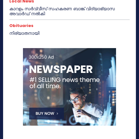
Local News
കാറളം സർവ്വീസ് സഹകരണ ബാങ്ക് വിദ്യാഭ്യാസ
അവാർഡ് നൽകി
Obituaries
നിര്യാതനായി