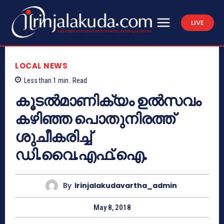
LIVE
LOCAL NEWS
Less than 1
min.
Read
കൂടല്‍മാണിക്യം ഉല്‍സവം
കഴിഞ്ഞ പൊതുനിരത്ത്
ശുചീകരിച്ച്
ഡി.വൈ.എഫ്.ഐ.
By
Irinjalakudavartha_admin
May 8, 2018