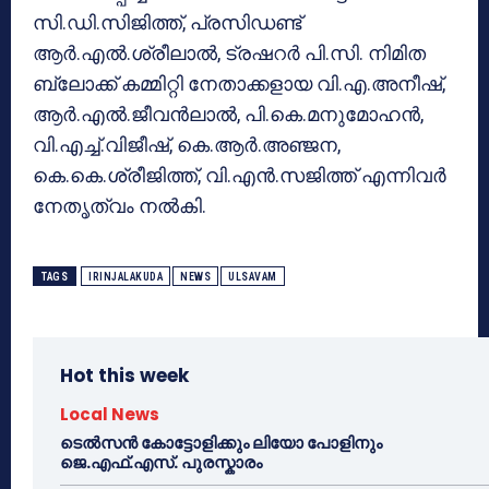
സി.ഡി.സിജിത്ത്, പ്രസിഡണ്ട്
ആര്‍.എല്‍.ശ്രീലാല്‍, ട്രഷറര്‍ പി.സി. നിമിത
ബ്ലോക്ക് കമ്മിറ്റി നേതാക്കളായ വി.എ.അനീഷ്,
ആര്‍.എല്‍.ജീവന്‍ലാല്‍, പി.കെ.മനുമോഹന്‍,
വി.എച്ച്.വിജീഷ്, കെ.ആര്‍.അഞ്ജന,
കെ.കെ.ശ്രീജിത്ത്, വി.എന്‍.സജിത്ത് എന്നിവര്‍
നേതൃത്വം നല്‍കി.
TAGS
IRINJALAKUDA
NEWS
ULSAVAM
Hot this week
Local News
ടെൽസൻ കോട്ടോളിക്കും ലിയോ പോളിനും
ജെ.എഫ്.എസ്. പുരസ്കാരം