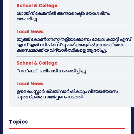
School & College
ശാന്തിനികേതനിൽ അന്താരാഷ്ട്ര യോഗ ദിനം
ആചരിച്ചു
Local News
യൂത്ത് കോൺഗ്രസ്സ് തളിയക്കോണം മേഖല കമ്മറ്റി എസ്
എസ് എൽ സി പ്ലസ് ടു പരീക്ഷകളിൽ ഉന്നതവിജയം
കരസ്ഥമാക്കിയ വിദ്യാർത്ഥികളെ ആദരിച്ചു.
School & College
“നവ് ഓറ” പരിപാടി സംഘടിപ്പിച്ചു
Local News
ഊരകം സ്റ്റാർ ക്ലബ് വാർഷികവും വിദ്യാഭ്യാസ
പുരസ്‌ക്കാര സമർപ്പണം നടത്തി
Topics