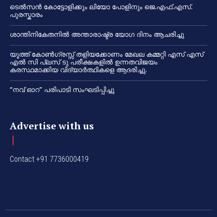
ടെൽസൻ കോട്ടോളിക്കും ലിയോ പോളിനും ജെ.എഫ്.എസ്.
പുരസ്കാരം
ശാന്തിനികേതനിൽ അന്താരാഷ്ട്ര യോഗ ദിനം ആചരിച്ചു
യൂത്ത് കോൺഗ്രസ്സ് തളിയക്കോണം മേഖല കമ്മറ്റി എസ് എസ്
എൽ സി പ്ലസ് ടു പരീക്ഷകളിൽ ഉന്നതവിജയം
കരസ്ഥമാക്കിയ വിദ്യാർത്ഥികളെ ആദരിച്ചു.
“നവ് ഓറ” പരിപാടി സംഘടിപ്പിച്ചു
Advertise with us
Contact +91 7736000419