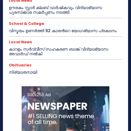
Local News
ഊരകം സ്റ്റാർ ക്ലബ് വാർഷികവും വിദ്യാഭ്യാസ
പുരസ്‌ക്കാര സമർപ്പണം നടത്തി
School & College
വിസ്മയം ഉണർത്തി 92 കാരൻറെ യോഗഭ്യാസ പ്രകടനം
Local News
കാറളം സർവ്വീസ് സഹകരണ ബാങ്ക് വിദ്യാഭ്യാസ
അവാർഡ് നൽകി
Obituaries
നിര്യാതനായി