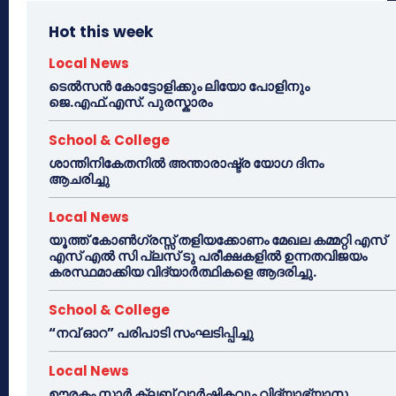
Hot this week
Local News
ടെൽസൻ കോട്ടോളിക്കും ലിയോ പോളിനും
ജെ.എഫ്.എസ്. പുരസ്കാരം
School & College
ശാന്തിനികേതനിൽ അന്താരാഷ്ട്ര യോഗ ദിനം
ആചരിച്ചു
Local News
യൂത്ത് കോൺഗ്രസ്സ് തളിയക്കോണം മേഖല കമ്മറ്റി എസ്
എസ് എൽ സി പ്ലസ് ടു പരീക്ഷകളിൽ ഉന്നതവിജയം
കരസ്ഥമാക്കിയ വിദ്യാർത്ഥികളെ ആദരിച്ചു.
School & College
“നവ് ഓറ” പരിപാടി സംഘടിപ്പിച്ചു
Local News
ഊരകം സ്റ്റാർ ക്ലബ് വാർഷികവും വിദ്യാഭ്യാസ