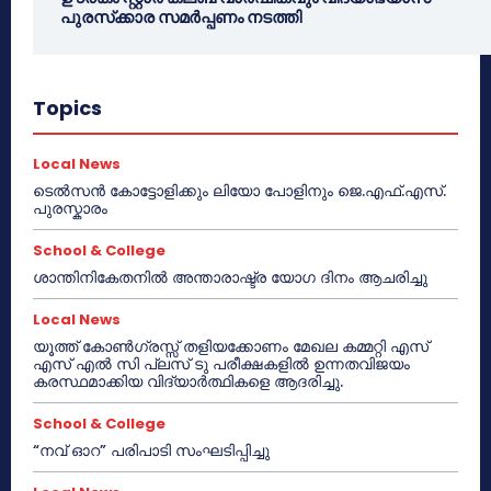
പുരസ്‌ക്കാര സമർപ്പണം നടത്തി
Topics
Local News
ടെൽസൻ കോട്ടോളിക്കും ലിയോ പോളിനും ജെ.എഫ്.എസ്.
പുരസ്കാരം
School & College
ശാന്തിനികേതനിൽ അന്താരാഷ്ട്ര യോഗ ദിനം ആചരിച്ചു
Local News
യൂത്ത് കോൺഗ്രസ്സ് തളിയക്കോണം മേഖല കമ്മറ്റി എസ്
എസ് എൽ സി പ്ലസ് ടു പരീക്ഷകളിൽ ഉന്നതവിജയം
കരസ്ഥമാക്കിയ വിദ്യാർത്ഥികളെ ആദരിച്ചു.
School & College
“നവ് ഓറ” പരിപാടി സംഘടിപ്പിച്ചു