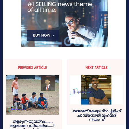
PREVIOUS ARTICLE
NEXT ARTICLE
രണ്ടാമത് കേരള ഗ്രാപ്പിളിംഗ്
ചാമ്പ്യനായി മുഹമ്മദ്
നിയാസ്
തളരുന്ന യുവത്വം……..
തളരാത്ത വാര്‍ദ്ധക്യം…..!: