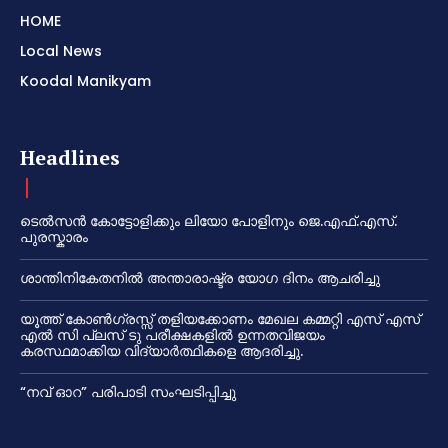
HOME
Local News
Koodal Manikyam
Headlines
ടെൽസൻ കോട്ടോളിക്കും ലിയോ പോളിനും ജെ.എഫ്.എസ്.
പുരസ്കാരം
ശാന്തിനികേതനിൽ അന്താരാഷ്ട്ര യോഗ ദിനം ആചരിച്ചു
യൂത്ത് കോൺഗ്രസ്സ് തളിയക്കോണം മേഖല കമ്മറ്റി എസ് എസ്
എൽ സി പ്ലസ് ടു പരീക്ഷകളിൽ ഉന്നതവിജയം
കരസ്ഥമാക്കിയ വിദ്യാർത്ഥികളെ ആദരിച്ചു.
“നവ് ഓറ” പരിപാടി സംഘടിപ്പിച്ചു