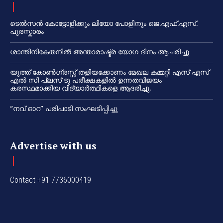
ടെൽസൻ കോട്ടോളിക്കും ലിയോ പോളിനും ജെ.എഫ്.എസ്.
പുരസ്കാരം
ശാന്തിനികേതനിൽ അന്താരാഷ്ട്ര യോഗ ദിനം ആചരിച്ചു
യൂത്ത് കോൺഗ്രസ്സ് തളിയക്കോണം മേഖല കമ്മറ്റി എസ് എസ്
എൽ സി പ്ലസ് ടു പരീക്ഷകളിൽ ഉന്നതവിജയം
കരസ്ഥമാക്കിയ വിദ്യാർത്ഥികളെ ആദരിച്ചു.
“നവ് ഓറ” പരിപാടി സംഘടിപ്പിച്ചു
Advertise with us
Contact +91 7736000419