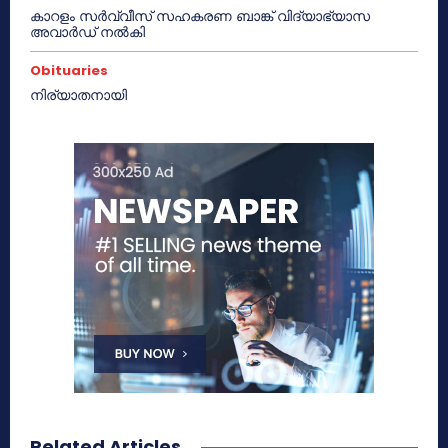
കാറളം സർവ്വീസ് സഹകരണ ബാങ്ക് വിദ്യാഭ്യാസ
അവാർഡ് നൽകി
Obituaries
നിര്യാതനായി
Related Articles