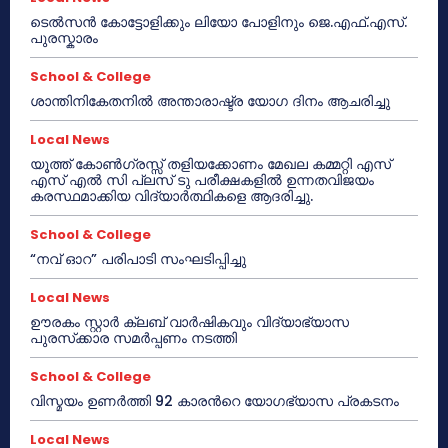
ടെൽസൻ കോട്ടോളിക്കും ലിയോ പോളിനും ജെ.എഫ്.എസ്.
പുരസ്കാരം
School & College
ശാന്തിനികേതനിൽ അന്താരാഷ്ട്ര യോഗ ദിനം ആചരിച്ചു
Local News
യൂത്ത് കോൺഗ്രസ്സ് തളിയക്കോണം മേഖല കമ്മറ്റി എസ്
എസ് എൽ സി പ്ലസ് ടു പരീക്ഷകളിൽ ഉന്നതവിജയം
കരസ്ഥമാക്കിയ വിദ്യാർത്ഥികളെ ആദരിച്ചു.
School & College
“നവ് ഓറ” പരിപാടി സംഘടിപ്പിച്ചു
Local News
ഊരകം സ്റ്റാർ ക്ലബ് വാർഷികവും വിദ്യാഭ്യാസ
പുരസ്‌ക്കാര സമർപ്പണം നടത്തി
School & College
വിസ്മയം ഉണർത്തി 92 കാരൻറെ യോഗഭ്യാസ പ്രകടനം
Local News