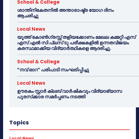
School & College
ശാന്തിനികേതനിൽ അന്താരാഷ്ട്ര യോഗ ദിനം
ആചരിച്ചു
Local News
യൂത്ത് കോൺഗ്രസ്സ് തളിയക്കോണം മേഖല കമ്മറ്റി എസ്
എസ് എൽ സി പ്ലസ് ടു പരീക്ഷകളിൽ ഉന്നതവിജയം
കരസ്ഥമാക്കിയ വിദ്യാർത്ഥികളെ ആദരിച്ചു.
School & College
“നവ് ഓറ” പരിപാടി സംഘടിപ്പിച്ചു
Local News
ഊരകം സ്റ്റാർ ക്ലബ് വാർഷികവും വിദ്യാഭ്യാസ
പുരസ്‌ക്കാര സമർപ്പണം നടത്തി
Topics
Local News