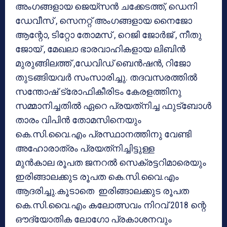
അംഗങ്ങളായ ജെയ്‌സന്‍ ചക്കേടത്ത്, ഡെനി
ഡേവീസ് , സെനറ്റ് അംഗങ്ങളായ നൈജോ
ആന്റോ, ടിറ്റോ തോമസ് , റെജി ജോര്‍ജ് , നീതു
ജോയ് , മേഖലാ ഭാരവാഹികളായ ലിബിന്‍
മുരുങ്ങിലത്ത് ,ഡേവിഡ് ബെന്‍ഷന്‍, റിജോ
തുടങ്ങിയവര്‍ സംസാരിച്ചു. തദവസരത്തില്‍
സന്തോഷ് ട്രോഫികീരിടം കേരളത്തിനു
സമ്മാനിച്ചതില്‍ ഏറെ പ്രയത്‌നിച്ച ഫുട്‌ബോള്‍
താരം വിപിന്‍ തോമസിനെയും
കെ.സി.വൈ.എം പ്രസ്ഥാനത്തിനു വേണ്ടി
അഹോരാത്രം പ്രയത്‌നിച്ചിട്ടുള്ള
മുന്‍കാല രൂപത ജനറല്‍ സെക്രട്ടറിമാരെയും
ഇരിങ്ങാലക്കുട രൂപത കെ.സി.വൈ.എം
ആദരിച്ചു.കൂടാതെ ഇരിങ്ങാലക്കുട രൂപത
കെ.സി.വൈ.എം കലോത്സവം നിറവ് 2018 ന്റെ
ഔദ്യോതിക ലോഗോ പ്രകാശനവും