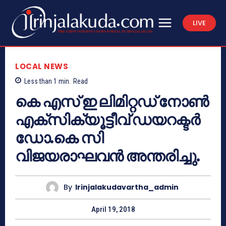
LIVE
LOCAL NEWS
Less than 1
min.
Read
കെ എസ് ഇ ലിമിറ്റഡ് നോണ്‍
എക്‌സിക്യൂട്ടീവ് ഡയറക്ടര്‍
ഡോ.കെ സി
വിജയരാഘവന്‍ അന്തരിച്ചു.
By
Irinjalakudavartha_admin
April 19, 2018