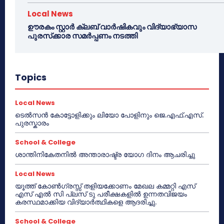
Local News
ഊരകം സ്റ്റാർ ക്ലബ് വാർഷികവും വിദ്യാഭ്യാസ
പുരസ്‌ക്കാര സമർപ്പണം നടത്തി
Topics
Local News
ടെൽസൻ കോട്ടോളിക്കും ലിയോ പോളിനും ജെ.എഫ്.എസ്.
പുരസ്കാരം
School & College
ശാന്തിനികേതനിൽ അന്താരാഷ്ട്ര യോഗ ദിനം ആചരിച്ചു
Local News
യൂത്ത് കോൺഗ്രസ്സ് തളിയക്കോണം മേഖല കമ്മറ്റി എസ്
എസ് എൽ സി പ്ലസ് ടു പരീക്ഷകളിൽ ഉന്നതവിജയം
കരസ്ഥമാക്കിയ വിദ്യാർത്ഥികളെ ആദരിച്ചു.
School & College