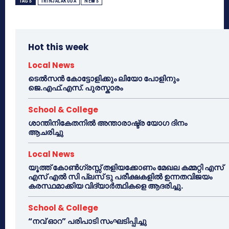
TAGS
IRINJALAKUDA
NEWS
Hot this week
Local News
ടെൽസൻ കോട്ടോളിക്കും ലിയോ പോളിനും
ജെ.എഫ്.എസ്. പുരസ്കാരം
School & College
ശാന്തിനികേതനിൽ അന്താരാഷ്ട്ര യോഗ ദിനം
ആചരിച്ചു
Local News
യൂത്ത് കോൺഗ്രസ്സ് തളിയക്കോണം മേഖല കമ്മറ്റി എസ്
എസ് എൽ സി പ്ലസ് ടു പരീക്ഷകളിൽ ഉന്നതവിജയം
കരസ്ഥമാക്കിയ വിദ്യാർത്ഥികളെ ആദരിച്ചു.
School & College
“നവ് ഓറ” പരിപാടി സംഘടിപ്പിച്ചു