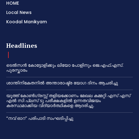
HOME
Local News
Koodal Manikyam
Headlines
ടെൽസൻ കോട്ടോളിക്കും ലിയോ പോളിനും ജെ.എഫ്.എസ്.
പുരസ്കാരം
ശാന്തിനികേതനിൽ അന്താരാഷ്ട്ര യോഗ ദിനം ആചരിച്ചു
യൂത്ത് കോൺഗ്രസ്സ് തളിയക്കോണം മേഖല കമ്മറ്റി എസ് എസ്
എൽ സി പ്ലസ് ടു പരീക്ഷകളിൽ ഉന്നതവിജയം
കരസ്ഥമാക്കിയ വിദ്യാർത്ഥികളെ ആദരിച്ചു.
“നവ് ഓറ” പരിപാടി സംഘടിപ്പിച്ചു