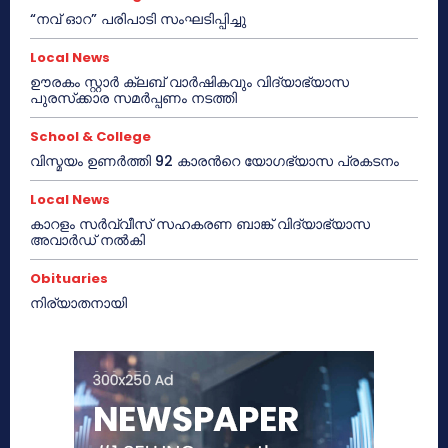
“നവ് ഓറ” പരിപാടി സംഘടിപ്പിച്ചു
Local News
ഊരകം സ്റ്റാർ ക്ലബ് വാർഷികവും വിദ്യാഭ്യാസ
പുരസ്‌ക്കാര സമർപ്പണം നടത്തി
School & College
വിസ്മയം ഉണർത്തി 92 കാരൻറെ യോഗഭ്യാസ പ്രകടനം
Local News
കാറളം സർവ്വീസ് സഹകരണ ബാങ്ക് വിദ്യാഭ്യാസ
അവാർഡ് നൽകി
Obituaries
നിര്യാതനായി