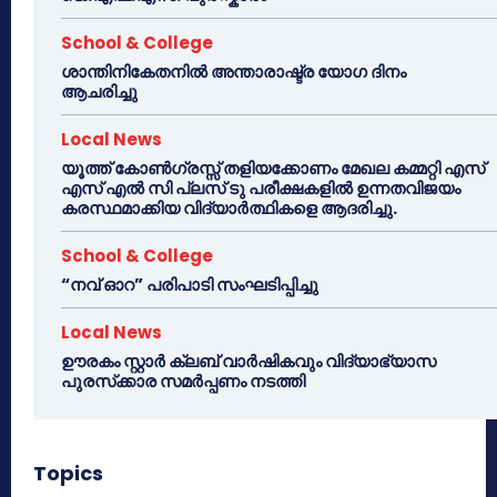
School & College
ശാന്തിനികേതനിൽ അന്താരാഷ്ട്ര യോഗ ദിനം
ആചരിച്ചു
Local News
യൂത്ത് കോൺഗ്രസ്സ് തളിയക്കോണം മേഖല കമ്മറ്റി എസ്
എസ് എൽ സി പ്ലസ് ടു പരീക്ഷകളിൽ ഉന്നതവിജയം
കരസ്ഥമാക്കിയ വിദ്യാർത്ഥികളെ ആദരിച്ചു.
School & College
“നവ് ഓറ” പരിപാടി സംഘടിപ്പിച്ചു
Local News
ഊരകം സ്റ്റാർ ക്ലബ് വാർഷികവും വിദ്യാഭ്യാസ
പുരസ്‌ക്കാര സമർപ്പണം നടത്തി
Topics