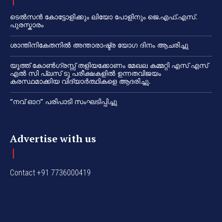
ടെൽസൻ കോട്ടോളിക്കും ലിയോ പോളിനും ജെ.എഫ്.എസ്.
പുരസ്കാരം
ശാന്തിനികേതനിൽ അന്താരാഷ്ട്ര യോഗ ദിനം ആചരിച്ചു
യൂത്ത് കോൺഗ്രസ്സ് തളിയക്കോണം മേഖല കമ്മറ്റി എസ് എസ്
എൽ സി പ്ലസ് ടു പരീക്ഷകളിൽ ഉന്നതവിജയം
കരസ്ഥമാക്കിയ വിദ്യാർത്ഥികളെ ആദരിച്ചു.
“നവ് ഓറ” പരിപാടി സംഘടിപ്പിച്ചു
Advertise with us
Contact +91 7736000419