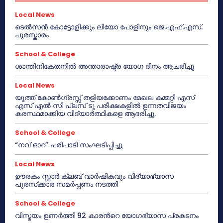
Local News
ടെൽസൻ കോട്ടോളിക്കും ലിയോ പോളിനും ജെ.എഫ്.എസ്.
പുരസ്കാരം
School & College
ശാന്തിനികേതനിൽ അന്താരാഷ്ട്ര യോഗ ദിനം ആചരിച്ചു
Local News
യൂത്ത് കോൺഗ്രസ്സ് തളിയക്കോണം മേഖല കമ്മറ്റി എസ്
എസ് എൽ സി പ്ലസ് ടു പരീക്ഷകളിൽ ഉന്നതവിജയം
കരസ്ഥമാക്കിയ വിദ്യാർത്ഥികളെ ആദരിച്ചു.
School & College
“നവ് ഓറ” പരിപാടി സംഘടിപ്പിച്ചു
Local News
ഊരകം സ്റ്റാർ ക്ലബ് വാർഷികവും വിദ്യാഭ്യാസ
പുരസ്‌ക്കാര സമർപ്പണം നടത്തി
School & College
വിസ്മയം ഉണർത്തി 92 കാരൻറെ യോഗഭ്യാസ പ്രകടനം