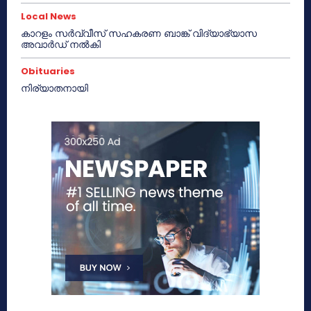
Local News
കാറളം സർവ്വീസ് സഹകരണ ബാങ്ക് വിദ്യാഭ്യാസ
അവാർഡ് നൽകി
Obituaries
നിര്യാതനായി