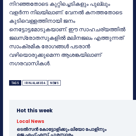
നിറഞ്ഞതോടെ കുറ്റിച്ചെടികളും പുല്ലും
വളര്‍ന്ന നിലയിലാണ്. വേനല്‍ കനത്തതോടെ
കുടിവെള്ളത്തിനായി ജനം
നെട്ടോട്ടമോടുകയാണ്. ഈ സാഹചര്യത്തില്‍
ജലസ്രോതസുകളില്‍ മലിനജലം എത്തുന്നത്
സാംക്രമിക രോഗങ്ങള്‍ പടരാന്‍
വഴിയൊരുക്കുമെന്ന ആശങ്കയിലാണ്
നഗരവാസികള്‍.
TAGS
IRINJALAKUDA
NEWS
Hot this week
Local News
ടെൽസൻ കോട്ടോളിക്കും ലിയോ പോളിനും
ജെ.എഫ്.എസ്. പുരസ്കാരം