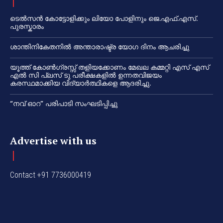
ടെൽസൻ കോട്ടോളിക്കും ലിയോ പോളിനും ജെ.എഫ്.എസ്.
പുരസ്കാരം
ശാന്തിനികേതനിൽ അന്താരാഷ്ട്ര യോഗ ദിനം ആചരിച്ചു
യൂത്ത് കോൺഗ്രസ്സ് തളിയക്കോണം മേഖല കമ്മറ്റി എസ് എസ്
എൽ സി പ്ലസ് ടു പരീക്ഷകളിൽ ഉന്നതവിജയം
കരസ്ഥമാക്കിയ വിദ്യാർത്ഥികളെ ആദരിച്ചു.
“നവ് ഓറ” പരിപാടി സംഘടിപ്പിച്ചു
Advertise with us
Contact +91 7736000419