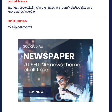
Local News
കാറളം സർവ്വീസ് സഹകരണ ബാങ്ക് വിദ്യാഭ്യാസ
അവാർഡ് നൽകി
Obituaries
നിര്യാതനായി