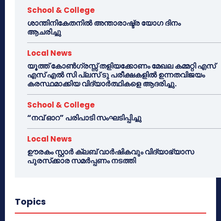
School & College
ശാന്തിനികേതനിൽ അന്താരാഷ്ട്ര യോഗ ദിനം
ആചരിച്ചു
Local News
യൂത്ത് കോൺഗ്രസ്സ് തളിയക്കോണം മേഖല കമ്മറ്റി എസ്
എസ് എൽ സി പ്ലസ് ടു പരീക്ഷകളിൽ ഉന്നതവിജയം
കരസ്ഥമാക്കിയ വിദ്യാർത്ഥികളെ ആദരിച്ചു.
School & College
“നവ് ഓറ” പരിപാടി സംഘടിപ്പിച്ചു
Local News
ഊരകം സ്റ്റാർ ക്ലബ് വാർഷികവും വിദ്യാഭ്യാസ
പുരസ്‌ക്കാര സമർപ്പണം നടത്തി
Topics