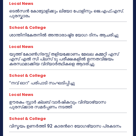
Local News
ടെൽസൻ കോട്ടോളിക്കും ലിയോ പോളിനും ജെ.എഫ്.എസ്.
പുരസ്കാരം
School & College
ശാന്തിനികേതനിൽ അന്താരാഷ്ട്ര യോഗ ദിനം ആചരിച്ചു
Local News
യൂത്ത് കോൺഗ്രസ്സ് തളിയക്കോണം മേഖല കമ്മറ്റി എസ്
എസ് എൽ സി പ്ലസ് ടു പരീക്ഷകളിൽ ഉന്നതവിജയം
കരസ്ഥമാക്കിയ വിദ്യാർത്ഥികളെ ആദരിച്ചു.
School & College
“നവ് ഓറ” പരിപാടി സംഘടിപ്പിച്ചു
Local News
ഊരകം സ്റ്റാർ ക്ലബ് വാർഷികവും വിദ്യാഭ്യാസ
പുരസ്‌ക്കാര സമർപ്പണം നടത്തി
School & College
വിസ്മയം ഉണർത്തി 92 കാരൻറെ യോഗഭ്യാസ പ്രകടനം