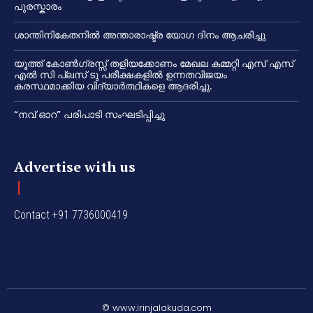
പുരസ്കാരം
ശാന്തിനികേതനിൽ അന്താരാഷ്ട്ര യോഗ ദിനം ആചരിച്ചു
യൂത്ത് കോൺഗ്രസ്സ് തളിയക്കോണം മേഖല കമ്മറ്റി എസ് എസ്
എൽ സി പ്ലസ് ടു പരീക്ഷകളിൽ ഉന്നതവിജയം
കരസ്ഥമാക്കിയ വിദ്യാർത്ഥികളെ ആദരിച്ചു.
“നവ് ഓറ” പരിപാടി സംഘടിപ്പിച്ചു
Advertise with us
Contact +91 7736000419
© www.irinjalakuda.com