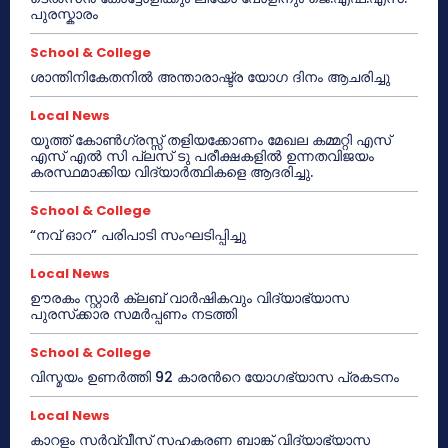
പുരസ്കാരം
School & College
ശാന്തിനികേതനിൽ അന്താരാഷ്ട്ര യോഗ ദിനം ആചരിച്ചു
Local News
യൂത്ത് കോൺഗ്രസ്സ് തളിയക്കോണം മേഖല കമ്മറ്റി എസ്
എസ് എൽ സി പ്ലസ് ടു പരീക്ഷകളിൽ ഉന്നതവിജയം
കരസ്ഥമാക്കിയ വിദ്യാർത്ഥികളെ ആദരിച്ചു.
School & College
“നവ് ഓറ” പരിപാടി സംഘടിപ്പിച്ചു
Local News
ഊരകം സ്റ്റാർ ക്ലബ് വാർഷികവും വിദ്യാഭ്യാസ
പുരസ്‌ക്കാര സമർപ്പണം നടത്തി
School & College
വിസ്മയം ഉണർത്തി 92 കാരൻറെ യോഗഭ്യാസ പ്രകടനം
Local News
കാറളം സർവ്വീസ് സഹകരണ ബാങ്ക് വിദ്യാഭ്യാസ