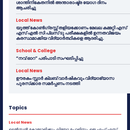
ശാന്തിനികേതനിൽ അന്താരാഷ്ട്ര യോഗ ദിനം
ആചരിച്ചു
Local News
യൂത്ത് കോൺഗ്രസ്സ് തളിയക്കോണം മേഖല കമ്മറ്റി എസ്
എസ് എൽ സി പ്ലസ് ടു പരീക്ഷകളിൽ ഉന്നതവിജയം
കരസ്ഥമാക്കിയ വിദ്യാർത്ഥികളെ ആദരിച്ചു.
School & College
“നവ് ഓറ” പരിപാടി സംഘടിപ്പിച്ചു
Local News
ഊരകം സ്റ്റാർ ക്ലബ് വാർഷികവും വിദ്യാഭ്യാസ
പുരസ്‌ക്കാര സമർപ്പണം നടത്തി
Topics
Local News
ടെൽസൻ കോട്ടോളിക്കും ലിയോ പോളിനും ജെ.എഫ്.എസ്.