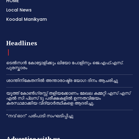
HOME
Local News
Koodal Manikyam
Headlines
ടെൽസൻ കോട്ടോളിക്കും ലിയോ പോളിനും ജെ.എഫ്.എസ്.
പുരസ്കാരം
ശാന്തിനികേതനിൽ അന്താരാഷ്ട്ര യോഗ ദിനം ആചരിച്ചു
യൂത്ത് കോൺഗ്രസ്സ് തളിയക്കോണം മേഖല കമ്മറ്റി എസ് എസ്
എൽ സി പ്ലസ് ടു പരീക്ഷകളിൽ ഉന്നതവിജയം
കരസ്ഥമാക്കിയ വിദ്യാർത്ഥികളെ ആദരിച്ചു.
“നവ് ഓറ” പരിപാടി സംഘടിപ്പിച്ചു
Advertise with us