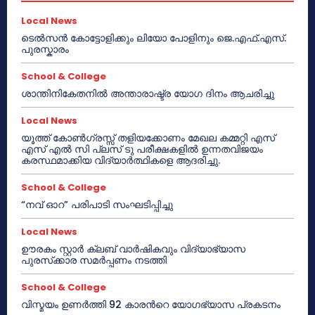
Local News
ടെൽസൻ കോട്ടോളിക്കും ലിയോ പോളിനും ജെ.എഫ്.എസ്.
പുരസ്കാരം
School & College
ശാന്തിനികേതനിൽ അന്താരാഷ്ട്ര യോഗ ദിനം ആചരിച്ചു
Local News
യൂത്ത് കോൺഗ്രസ്സ് തളിയക്കോണം മേഖല കമ്മറ്റി എസ്
എസ് എൽ സി പ്ലസ് ടു പരീക്ഷകളിൽ ഉന്നതവിജയം
കരസ്ഥമാക്കിയ വിദ്യാർത്ഥികളെ ആദരിച്ചു.
School & College
“നവ് ഓറ” പരിപാടി സംഘടിപ്പിച്ചു
Local News
ഊരകം സ്റ്റാർ ക്ലബ് വാർഷികവും വിദ്യാഭ്യാസ
പുരസ്‌ക്കാര സമർപ്പണം നടത്തി
School & College
വിസ്മയം ഉണർത്തി 92 കാരൻറെ യോഗഭ്യാസ പ്രകടനം