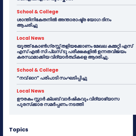
School & College
ശാന്തിനികേതനിൽ അന്താരാഷ്ട്ര യോഗ ദിനം
ആചരിച്ചു
Local News
യൂത്ത് കോൺഗ്രസ്സ് തളിയക്കോണം മേഖല കമ്മറ്റി എസ്
എസ് എൽ സി പ്ലസ് ടു പരീക്ഷകളിൽ ഉന്നതവിജയം
കരസ്ഥമാക്കിയ വിദ്യാർത്ഥികളെ ആദരിച്ചു.
School & College
“നവ് ഓറ” പരിപാടി സംഘടിപ്പിച്ചു
Local News
ഊരകം സ്റ്റാർ ക്ലബ് വാർഷികവും വിദ്യാഭ്യാസ
പുരസ്‌ക്കാര സമർപ്പണം നടത്തി
Topics