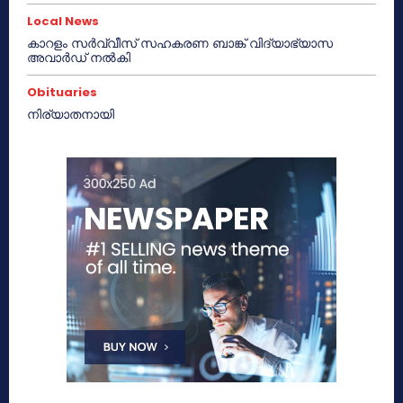
Local News
കാറളം സർവ്വീസ് സഹകരണ ബാങ്ക് വിദ്യാഭ്യാസ
അവാർഡ് നൽകി
Obituaries
നിര്യാതനായി