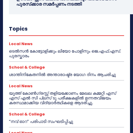
പുരസ്‌ക്കാര സമർപ്പണം നടത്തി
Topics
Local News
ടെൽസൻ കോട്ടോളിക്കും ലിയോ പോളിനും ജെ.എഫ്.എസ്.
പുരസ്കാരം
School & College
ശാന്തിനികേതനിൽ അന്താരാഷ്ട്ര യോഗ ദിനം ആചരിച്ചു
Local News
യൂത്ത് കോൺഗ്രസ്സ് തളിയക്കോണം മേഖല കമ്മറ്റി എസ്
എസ് എൽ സി പ്ലസ് ടു പരീക്ഷകളിൽ ഉന്നതവിജയം
കരസ്ഥമാക്കിയ വിദ്യാർത്ഥികളെ ആദരിച്ചു.
School & College
“നവ് ഓറ” പരിപാടി സംഘടിപ്പിച്ചു
Local News