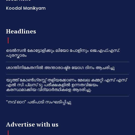
Koodal Manikyam
Headlines
ടെൽസൻ കോട്ടോളിക്കും ലിയോ പോളിനും ജെ.എഫ്.എസ്.
പുരസ്കാരം
ശാന്തിനികേതനിൽ അന്താരാഷ്ട്ര യോഗ ദിനം ആചരിച്ചു
യൂത്ത് കോൺഗ്രസ്സ് തളിയക്കോണം മേഖല കമ്മറ്റി എസ് എസ്
എൽ സി പ്ലസ് ടു പരീക്ഷകളിൽ ഉന്നതവിജയം
കരസ്ഥമാക്കിയ വിദ്യാർത്ഥികളെ ആദരിച്ചു.
“നവ് ഓറ” പരിപാടി സംഘടിപ്പിച്ചു
Advertise with us