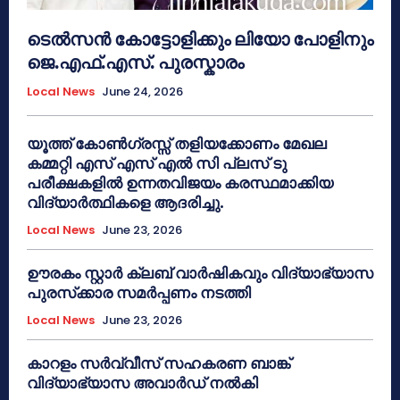
ടെൽസൻ കോട്ടോളിക്കും ലിയോ പോളിനും
ജെ.എഫ്.എസ്. പുരസ്കാരം
Local News
June 24, 2026
യൂത്ത് കോൺഗ്രസ്സ് തളിയക്കോണം മേഖല
കമ്മറ്റി എസ് എസ് എൽ സി പ്ലസ് ടു
പരീക്ഷകളിൽ ഉന്നതവിജയം കരസ്ഥമാക്കിയ
വിദ്യാർത്ഥികളെ ആദരിച്ചു.
Local News
June 23, 2026
ഊരകം സ്റ്റാർ ക്ലബ് വാർഷികവും വിദ്യാഭ്യാസ
പുരസ്‌ക്കാര സമർപ്പണം നടത്തി
Local News
June 23, 2026
കാറളം സർവ്വീസ് സഹകരണ ബാങ്ക്
വിദ്യാഭ്യാസ അവാർഡ് നൽകി