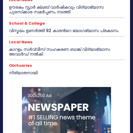
ഊരകം സ്റ്റാർ ക്ലബ് വാർഷികവും വിദ്യാഭ്യാസ
പുരസ്‌ക്കാര സമർപ്പണം നടത്തി
School & College
വിസ്മയം ഉണർത്തി 92 കാരൻറെ യോഗഭ്യാസ പ്രകടനം
Local News
കാറളം സർവ്വീസ് സഹകരണ ബാങ്ക് വിദ്യാഭ്യാസ
അവാർഡ് നൽകി
Obituaries
നിര്യാതനായി