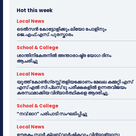
Hot this week
Local News
ടെൽസൻ കോട്ടോളിക്കും ലിയോ പോളിനും
ജെ.എഫ്.എസ്. പുരസ്കാരം
School & College
ശാന്തിനികേതനിൽ അന്താരാഷ്ട്ര യോഗ ദിനം
ആചരിച്ചു
Local News
യൂത്ത് കോൺഗ്രസ്സ് തളിയക്കോണം മേഖല കമ്മറ്റി എസ്
എസ് എൽ സി പ്ലസ് ടു പരീക്ഷകളിൽ ഉന്നതവിജയം
കരസ്ഥമാക്കിയ വിദ്യാർത്ഥികളെ ആദരിച്ചു.
School & College
“നവ് ഓറ” പരിപാടി സംഘടിപ്പിച്ചു
Local News
ഊരകം സ്റ്റാർ ക്ലബ് വാർഷികവും വിദ്യാഭ്യാസ