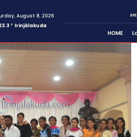
urday, August 8, 2026
BRE
23.3
Irinjālakuda
C
HOME
L