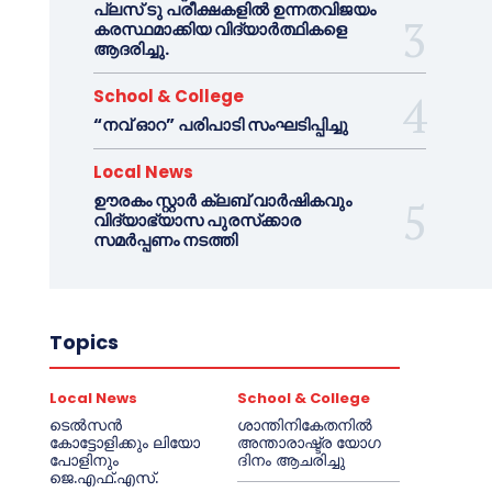
പ്ലസ് ടു പരീക്ഷകളിൽ ഉന്നതവിജയം
കരസ്ഥമാക്കിയ വിദ്യാർത്ഥികളെ
ആദരിച്ചു.
School & College
“നവ് ഓറ” പരിപാടി സംഘടിപ്പിച്ചു
Local News
ഊരകം സ്റ്റാർ ക്ലബ് വാർഷികവും
വിദ്യാഭ്യാസ പുരസ്‌ക്കാര
സമർപ്പണം നടത്തി
Topics
Local News
School & College
ടെൽസൻ
ശാന്തിനികേതനിൽ
കോട്ടോളിക്കും ലിയോ
അന്താരാഷ്ട്ര യോഗ
പോളിനും
ദിനം ആചരിച്ചു
ജെ.എഫ്.എസ്.