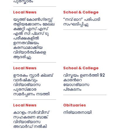
പുരസ്കാരം
Local News
School & College
യൂത്ത് കോൺഗ്രസ്സ്
“നവ് ഓറ” പരിപാടി
തളിയക്കോണം മേഖല
സംഘടിപ്പിച്ചു
കമ്മറ്റി എസ് എസ്
എൽ സി പ്ലസ് ടു
പരീക്ഷകളിൽ
ഉന്നതവിജയം
കരസ്ഥമാക്കിയ
വിദ്യാർത്ഥികളെ
ആദരിച്ചു.
Local News
School & College
ഊരകം സ്റ്റാർ ക്ലബ്
വിസ്മയം ഉണർത്തി 92
വാർഷികവും
കാരൻറെ
വിദ്യാഭ്യാസ
യോഗഭ്യാസ
പുരസ്‌ക്കാര
പ്രകടനം
സമർപ്പണം നടത്തി
Local News
Obituaries
കാറളം സർവ്വീസ്
നിര്യാതനായി
സഹകരണ ബാങ്ക്
വിദ്യാഭ്യാസ
അവാർഡ് നൽകി