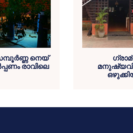
മ്പൂര്‍ണ്ണ നെയ്
ഗ്രാമ്
മര്‍പ്പണം രാവിലെ
മനുഷ്യവിസ
ഒഴുക്ക