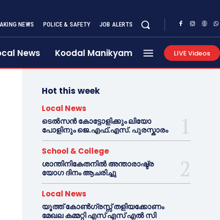
AKING NEWS
POLICE & SAFETY
JOB ALERTS
ocal News
Koodal Manikyam
LIVE Videos
Hot this week
Local News
ടെൽസൻ കോട്ടോളിക്കും ലിയോ
പോളിനും ജെ.എഫ്.എസ്. പുരസ്കാരം
School & College
ശാന്തിനികേതനിൽ അന്താരാഷ്ട്ര
യോഗ ദിനം ആചരിച്ചു
Local News
യൂത്ത് കോൺഗ്രസ്സ് തളിയക്കോണം
മേഖല കമ്മറ്റി എസ് എസ് എൽ സി