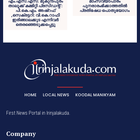
എം.എസ്.എസ്. മുകുന്ദപുരം
മാംസവ്യാപാരം
താലൂക്ക് കമ്മിറ്റി പ്രസിഡന്റ് :
പുനരാരംഭിക്കാത്തതില്‍
പി.കെ.എം. അഷ്‌റഫ്
പ്രതിഷേധ പൊതുയോഗം
,സെക്രട്ടറി: വി.കെ.റാഫി
ഇരിങ്ങാലക്കുട എന്നിവര്‍
തെരഞ്ഞെടുക്കപ്പെട്ടു
HOME
LOCAL NEWS
KOODAL MANIKYAM
First News Portal in Irinjalakuda.
Company