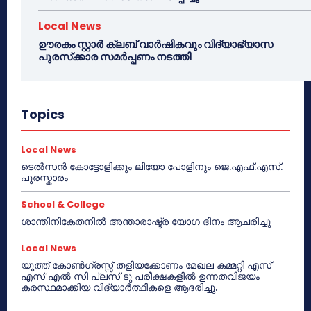
Local News
ഊരകം സ്റ്റാർ ക്ലബ് വാർഷികവും വിദ്യാഭ്യാസ
പുരസ്‌ക്കാര സമർപ്പണം നടത്തി
Topics
Local News
ടെൽസൻ കോട്ടോളിക്കും ലിയോ പോളിനും ജെ.എഫ്.എസ്.
പുരസ്കാരം
School & College
ശാന്തിനികേതനിൽ അന്താരാഷ്ട്ര യോഗ ദിനം ആചരിച്ചു
Local News
യൂത്ത് കോൺഗ്രസ്സ് തളിയക്കോണം മേഖല കമ്മറ്റി എസ്
എസ് എൽ സി പ്ലസ് ടു പരീക്ഷകളിൽ ഉന്നതവിജയം
കരസ്ഥമാക്കിയ വിദ്യാർത്ഥികളെ ആദരിച്ചു.