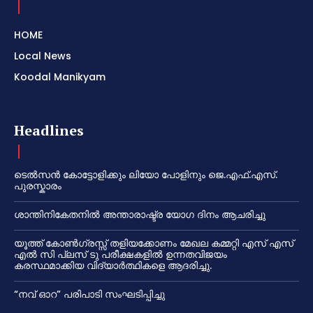
HOME
Local News
Koodal Manikyam
Headlines
ടെൽസൻ കോട്ടോളിക്കും ലിയോ പോളിനും ജെ.എഫ്.എസ്.
പുരസ്കാരം
ശാന്തിനികേതനിൽ അന്താരാഷ്ട്ര യോഗ ദിനം ആചരിച്ചു
യൂത്ത് കോൺഗ്രസ്സ് തളിയക്കോണം മേഖല കമ്മറ്റി എസ് എസ്
എൽ സി പ്ലസ് ടു പരീക്ഷകളിൽ ഉന്നതവിജയം
കരസ്ഥമാക്കിയ വിദ്യാർത്ഥികളെ ആദരിച്ചു.
“നവ് ഓറ” പരിപാടി സംഘടിപ്പിച്ചു