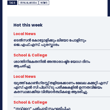
TAGS
IRINJALAKUDA
NEWS
Hot this week
Local News
ടെൽസൻ കോട്ടോളിക്കും ലിയോ പോളിനും
ജെ.എഫ്.എസ്. പുരസ്കാരം
School & College
ശാന്തിനികേതനിൽ അന്താരാഷ്ട്ര യോഗ ദിനം
ആചരിച്ചു
Local News
യൂത്ത് കോൺഗ്രസ്സ് തളിയക്കോണം മേഖല കമ്മറ്റി എസ്
എസ് എൽ സി പ്ലസ് ടു പരീക്ഷകളിൽ ഉന്നതവിജയം
കരസ്ഥമാക്കിയ വിദ്യാർത്ഥികളെ ആദരിച്ചു.
School & College
“നവ് ഓറ” പരിപാടി സംഘടിപ്പിച്ചു