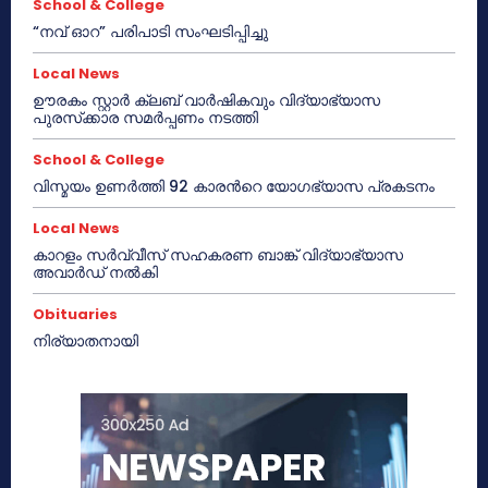
School & College
“നവ് ഓറ” പരിപാടി സംഘടിപ്പിച്ചു
Local News
ഊരകം സ്റ്റാർ ക്ലബ് വാർഷികവും വിദ്യാഭ്യാസ
പുരസ്‌ക്കാര സമർപ്പണം നടത്തി
School & College
വിസ്മയം ഉണർത്തി 92 കാരൻറെ യോഗഭ്യാസ പ്രകടനം
Local News
കാറളം സർവ്വീസ് സഹകരണ ബാങ്ക് വിദ്യാഭ്യാസ
അവാർഡ് നൽകി
Obituaries
നിര്യാതനായി