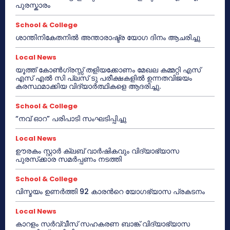
പുരസ്കാരം
School & College
ശാന്തിനികേതനിൽ അന്താരാഷ്ട്ര യോഗ ദിനം ആചരിച്ചു
Local News
യൂത്ത് കോൺഗ്രസ്സ് തളിയക്കോണം മേഖല കമ്മറ്റി എസ്
എസ് എൽ സി പ്ലസ് ടു പരീക്ഷകളിൽ ഉന്നതവിജയം
കരസ്ഥമാക്കിയ വിദ്യാർത്ഥികളെ ആദരിച്ചു.
School & College
“നവ് ഓറ” പരിപാടി സംഘടിപ്പിച്ചു
Local News
ഊരകം സ്റ്റാർ ക്ലബ് വാർഷികവും വിദ്യാഭ്യാസ
പുരസ്‌ക്കാര സമർപ്പണം നടത്തി
School & College
വിസ്മയം ഉണർത്തി 92 കാരൻറെ യോഗഭ്യാസ പ്രകടനം
Local News
കാറളം സർവ്വീസ് സഹകരണ ബാങ്ക് വിദ്യാഭ്യാസ