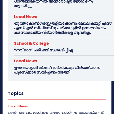
ശാന്തിനികേതനിൽ അന്താരാഷ്ട്ര യോഗ ദിനം
ആചരിച്ചു
Local News
യൂത്ത് കോൺഗ്രസ്സ് തളിയക്കോണം മേഖല കമ്മറ്റി എസ്
എസ് എൽ സി പ്ലസ് ടു പരീക്ഷകളിൽ ഉന്നതവിജയം
കരസ്ഥമാക്കിയ വിദ്യാർത്ഥികളെ ആദരിച്ചു.
School & College
“നവ് ഓറ” പരിപാടി സംഘടിപ്പിച്ചു
Local News
ഊരകം സ്റ്റാർ ക്ലബ് വാർഷികവും വിദ്യാഭ്യാസ
പുരസ്‌ക്കാര സമർപ്പണം നടത്തി
Topics
Local News
ടെൽസൻ കോട്ടോളിക്കും ലിയോ പോളിനും ജെ.എഫ്.എസ്.