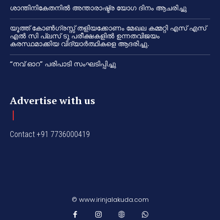
ശാന്തിനികേതനിൽ അന്താരാഷ്ട്ര യോഗ ദിനം ആചരിച്ചു
യൂത്ത് കോൺഗ്രസ്സ് തളിയക്കോണം മേഖല കമ്മറ്റി എസ് എസ്
എൽ സി പ്ലസ് ടു പരീക്ഷകളിൽ ഉന്നതവിജയം
കരസ്ഥമാക്കിയ വിദ്യാർത്ഥികളെ ആദരിച്ചു.
“നവ് ഓറ” പരിപാടി സംഘടിപ്പിച്ചു
Advertise with us
Contact +91 7736000419
© www.irinjalakuda.com