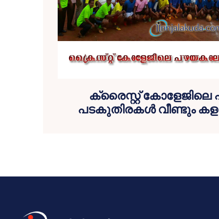
ക്രൈസ്റ്റ് കോളേജില
പടകുതിരകള്‍ വീണ്ടും കളത