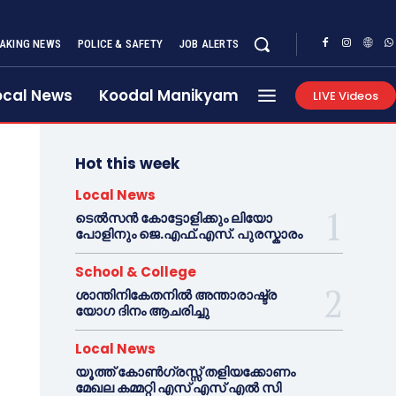
AKING NEWS
POLICE & SAFETY
JOB ALERTS
ocal News
Koodal Manikyam
LIVE Videos
Hot this week
Local News
ടെൽസൻ കോട്ടോളിക്കും ലിയോ
പോളിനും ജെ.എഫ്.എസ്. പുരസ്കാരം
School & College
ശാന്തിനികേതനിൽ അന്താരാഷ്ട്ര
യോഗ ദിനം ആചരിച്ചു
Local News
യൂത്ത് കോൺഗ്രസ്സ് തളിയക്കോണം
മേഖല കമ്മറ്റി എസ് എസ് എൽ സി