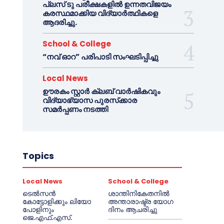
പ്ലസ് ടു പരീക്ഷകളിൽ ഉന്നതവിജയം
കരസ്ഥമാക്കിയ വിദ്യാർത്ഥികളെ
ആദരിച്ചു.
School & College
“നവ് ഓറ” പരിപാടി സംഘടിപ്പിച്ചു
Local News
ഊരകം സ്റ്റാർ ക്ലബ് വാർഷികവും
വിദ്യാഭ്യാസ പുരസ്‌ക്കാര
സമർപ്പണം നടത്തി
Topics
Local News
School & College
ടെൽസൻ
ശാന്തിനികേതനിൽ
കോട്ടോളിക്കും ലിയോ
അന്താരാഷ്ട്ര യോഗ
പോളിനും
ദിനം ആചരിച്ചു
ജെ.എഫ്.എസ്.