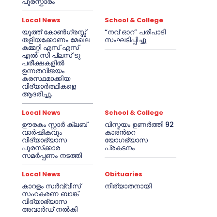
പുരസ്കാരം
Local News
School & College
യൂത്ത് കോൺഗ്രസ്സ്
“നവ് ഓറ” പരിപാടി
തളിയക്കോണം മേഖല
സംഘടിപ്പിച്ചു
കമ്മറ്റി എസ് എസ്
എൽ സി പ്ലസ് ടു
പരീക്ഷകളിൽ
ഉന്നതവിജയം
കരസ്ഥമാക്കിയ
വിദ്യാർത്ഥികളെ
ആദരിച്ചു.
Local News
School & College
ഊരകം സ്റ്റാർ ക്ലബ്
വിസ്മയം ഉണർത്തി 92
വാർഷികവും
കാരൻറെ
വിദ്യാഭ്യാസ
യോഗഭ്യാസ
പുരസ്‌ക്കാര
പ്രകടനം
സമർപ്പണം നടത്തി
Local News
Obituaries
കാറളം സർവ്വീസ്
നിര്യാതനായി
സഹകരണ ബാങ്ക്
വിദ്യാഭ്യാസ
അവാർഡ് നൽകി