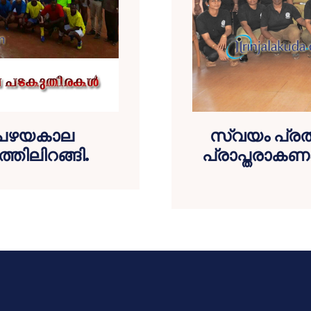
െ പഴയകാല
സ്വയം പ്രതിര
്തിലിറങ്ങി.
പ്രാപ്തരാകണ