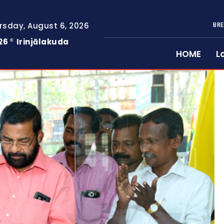
rsday, August 6, 2026
BRE
26
Irinjālakuda
C
HOME
L