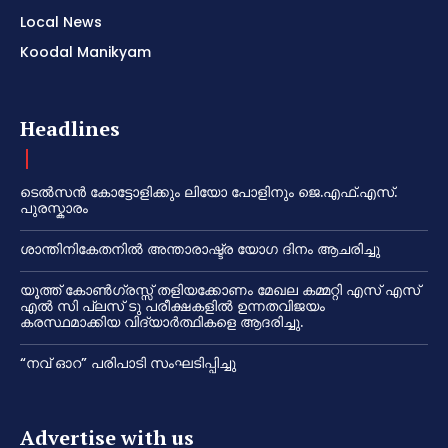
Local News
Koodal Manikyam
Headlines
ടെൽസൻ കോട്ടോളിക്കും ലിയോ പോളിനും ജെ.എഫ്.എസ്.
പുരസ്കാരം
ശാന്തിനികേതനിൽ അന്താരാഷ്ട്ര യോഗ ദിനം ആചരിച്ചു
യൂത്ത് കോൺഗ്രസ്സ് തളിയക്കോണം മേഖല കമ്മറ്റി എസ് എസ്
എൽ സി പ്ലസ് ടു പരീക്ഷകളിൽ ഉന്നതവിജയം
കരസ്ഥമാക്കിയ വിദ്യാർത്ഥികളെ ആദരിച്ചു.
“നവ് ഓറ” പരിപാടി സംഘടിപ്പിച്ചു
Advertise with us