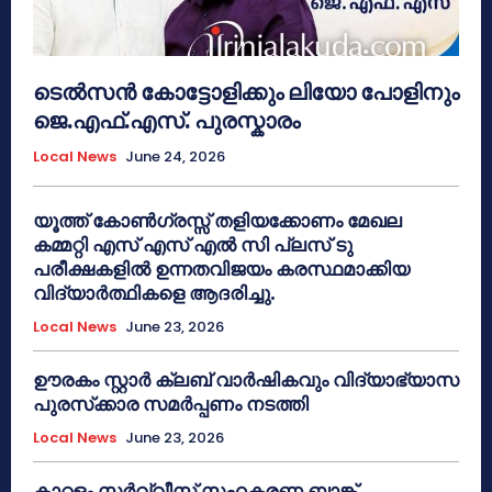
ടെൽസൻ കോട്ടോളിക്കും ലിയോ പോളിനും
ജെ.എഫ്.എസ്. പുരസ്കാരം
Local News
June 24, 2026
യൂത്ത് കോൺഗ്രസ്സ് തളിയക്കോണം മേഖല
കമ്മറ്റി എസ് എസ് എൽ സി പ്ലസ് ടു
പരീക്ഷകളിൽ ഉന്നതവിജയം കരസ്ഥമാക്കിയ
വിദ്യാർത്ഥികളെ ആദരിച്ചു.
Local News
June 23, 2026
ഊരകം സ്റ്റാർ ക്ലബ് വാർഷികവും വിദ്യാഭ്യാസ
പുരസ്‌ക്കാര സമർപ്പണം നടത്തി
Local News
June 23, 2026
കാറളം സർവ്വീസ് സഹകരണ ബാങ്ക്