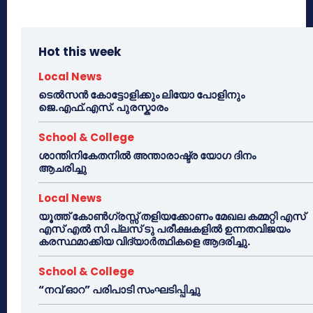
Hot this week
Local News
ടെൽസൻ കോട്ടോളിക്കും ലിയോ പോളിനും
ജെ.എഫ്.എസ്. പുരസ്കാരം
School & College
ശാന്തിനികേതനിൽ അന്താരാഷ്ട്ര യോഗ ദിനം
ആചരിച്ചു
Local News
യൂത്ത് കോൺഗ്രസ്സ് തളിയക്കോണം മേഖല കമ്മറ്റി എസ്
എസ് എൽ സി പ്ലസ് ടു പരീക്ഷകളിൽ ഉന്നതവിജയം
കരസ്ഥമാക്കിയ വിദ്യാർത്ഥികളെ ആദരിച്ചു.
School & College
“നവ് ഓറ” പരിപാടി സംഘടിപ്പിച്ചു