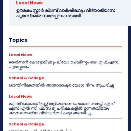
Local News
ഊരകം സ്റ്റാർ ക്ലബ് വാർഷികവും വിദ്യാഭ്യാസ
പുരസ്‌ക്കാര സമർപ്പണം നടത്തി
Topics
Local News
ടെൽസൻ കോട്ടോളിക്കും ലിയോ പോളിനും ജെ.എഫ്.എസ്.
പുരസ്കാരം
School & College
ശാന്തിനികേതനിൽ അന്താരാഷ്ട്ര യോഗ ദിനം ആചരിച്ചു
Local News
യൂത്ത് കോൺഗ്രസ്സ് തളിയക്കോണം മേഖല കമ്മറ്റി എസ്
എസ് എൽ സി പ്ലസ് ടു പരീക്ഷകളിൽ ഉന്നതവിജയം
കരസ്ഥമാക്കിയ വിദ്യാർത്ഥികളെ ആദരിച്ചു.
School & College