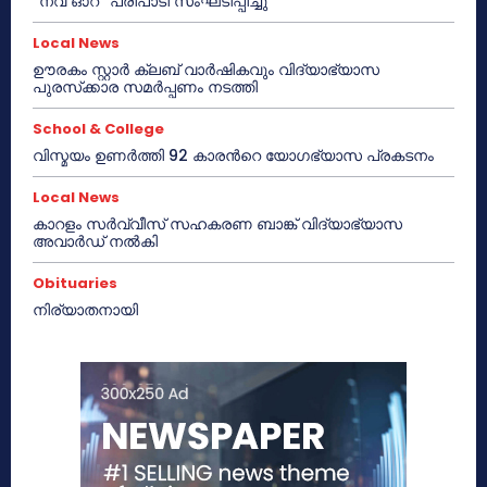
“നവ് ഓറ” പരിപാടി സംഘടിപ്പിച്ചു
Local News
ഊരകം സ്റ്റാർ ക്ലബ് വാർഷികവും വിദ്യാഭ്യാസ
പുരസ്‌ക്കാര സമർപ്പണം നടത്തി
School & College
വിസ്മയം ഉണർത്തി 92 കാരൻറെ യോഗഭ്യാസ പ്രകടനം
Local News
കാറളം സർവ്വീസ് സഹകരണ ബാങ്ക് വിദ്യാഭ്യാസ
അവാർഡ് നൽകി
Obituaries
നിര്യാതനായി