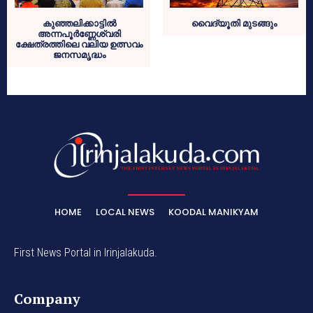
കുഞ്ഞലിക്കാട്ടില്‍
വൈദ്യൂതി മുടങ്ങും
അന്നപൂര്‍ണ്ണേശ്വരി
ക്ഷേത്രത്തിലെ വലിയ ഉത്സവം
ജനസമൃദ്ധം
HOME
LOCAL NEWS
KOODAL MANIKYAM
First News Portal in Irinjalakuda.
Company