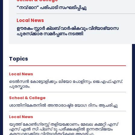
“നവ് ഓറ” പരിപാടി സംഘടിപ്പിച്ചു
Local News
ഊരകം സ്റ്റാർ ക്ലബ് വാർഷികവും വിദ്യാഭ്യാസ
പുരസ്‌ക്കാര സമർപ്പണം നടത്തി
Topics
Local News
ടെൽസൻ കോട്ടോളിക്കും ലിയോ പോളിനും ജെ.എഫ്.എസ്.
പുരസ്കാരം
School & College
ശാന്തിനികേതനിൽ അന്താരാഷ്ട്ര യോഗ ദിനം ആചരിച്ചു
Local News
യൂത്ത് കോൺഗ്രസ്സ് തളിയക്കോണം മേഖല കമ്മറ്റി എസ്
എസ് എൽ സി പ്ലസ് ടു പരീക്ഷകളിൽ ഉന്നതവിജയം
കരസ്ഥമാക്കിയ വിദ്യാർത്ഥികളെ ആദരിച്ചു.