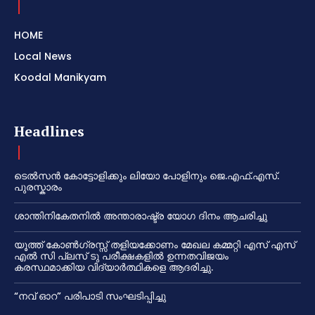
HOME
Local News
Koodal Manikyam
Headlines
ടെൽസൻ കോട്ടോളിക്കും ലിയോ പോളിനും ജെ.എഫ്.എസ്.
പുരസ്കാരം
ശാന്തിനികേതനിൽ അന്താരാഷ്ട്ര യോഗ ദിനം ആചരിച്ചു
യൂത്ത് കോൺഗ്രസ്സ് തളിയക്കോണം മേഖല കമ്മറ്റി എസ് എസ്
എൽ സി പ്ലസ് ടു പരീക്ഷകളിൽ ഉന്നതവിജയം
കരസ്ഥമാക്കിയ വിദ്യാർത്ഥികളെ ആദരിച്ചു.
“നവ് ഓറ” പരിപാടി സംഘടിപ്പിച്ചു