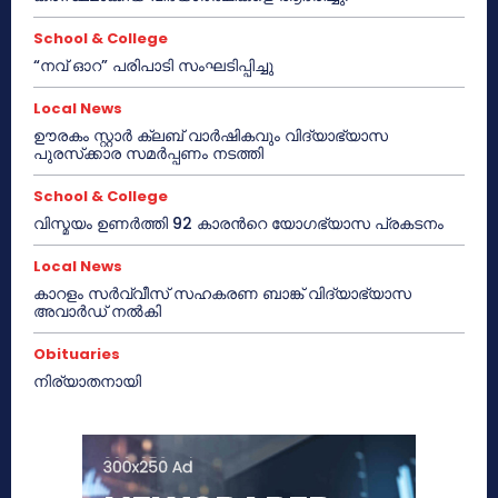
School & College
“നവ് ഓറ” പരിപാടി സംഘടിപ്പിച്ചു
Local News
ഊരകം സ്റ്റാർ ക്ലബ് വാർഷികവും വിദ്യാഭ്യാസ
പുരസ്‌ക്കാര സമർപ്പണം നടത്തി
School & College
വിസ്മയം ഉണർത്തി 92 കാരൻറെ യോഗഭ്യാസ പ്രകടനം
Local News
കാറളം സർവ്വീസ് സഹകരണ ബാങ്ക് വിദ്യാഭ്യാസ
അവാർഡ് നൽകി
Obituaries
നിര്യാതനായി