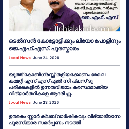
ടെൽസൻ കോട്ടോളിക്കും ലിയോ പോളിനും
ജെ.എഫ്.എസ്. പുരസ്കാരം
Local News
June 24, 2026
യൂത്ത് കോൺഗ്രസ്സ് തളിയക്കോണം മേഖല
കമ്മറ്റി എസ് എസ് എൽ സി പ്ലസ് ടു
പരീക്ഷകളിൽ ഉന്നതവിജയം കരസ്ഥമാക്കിയ
വിദ്യാർത്ഥികളെ ആദരിച്ചു.
Local News
June 23, 2026
ഊരകം സ്റ്റാർ ക്ലബ് വാർഷികവും വിദ്യാഭ്യാസ
പുരസ്‌ക്കാര സമർപ്പണം നടത്തി