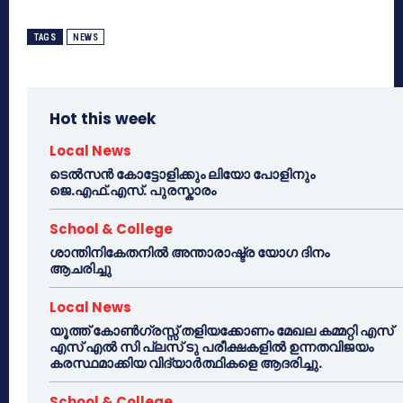
TAGS
NEWS
Hot this week
Local News
ടെൽസൻ കോട്ടോളിക്കും ലിയോ പോളിനും
ജെ.എഫ്.എസ്. പുരസ്കാരം
School & College
ശാന്തിനികേതനിൽ അന്താരാഷ്ട്ര യോഗ ദിനം
ആചരിച്ചു
Local News
യൂത്ത് കോൺഗ്രസ്സ് തളിയക്കോണം മേഖല കമ്മറ്റി എസ്
എസ് എൽ സി പ്ലസ് ടു പരീക്ഷകളിൽ ഉന്നതവിജയം
കരസ്ഥമാക്കിയ വിദ്യാർത്ഥികളെ ആദരിച്ചു.
School & College