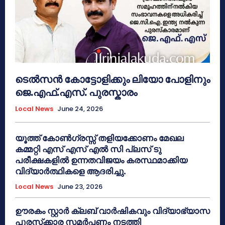
ടെൽസൻ കോട്ടോളിക്കും ലിയോ പോളിനും
ജെ.എഫ്.എസ്. പുരസ്കാരം
Local News
June 24, 2026
യൂത്ത് കോൺഗ്രസ്സ് തളിയക്കോണം മേഖല
കമ്മറ്റി എസ് എസ് എൽ സി പ്ലസ് ടു
പരീക്ഷകളിൽ ഉന്നതവിജയം കരസ്ഥമാക്കിയ
വിദ്യാർത്ഥികളെ ആദരിച്ചു.
Local News
June 23, 2026
ഊരകം സ്റ്റാർ ക്ലബ് വാർഷികവും വിദ്യാഭ്യാസ
പുരസ്‌ക്കാര സമർപ്പണം നടത്തി