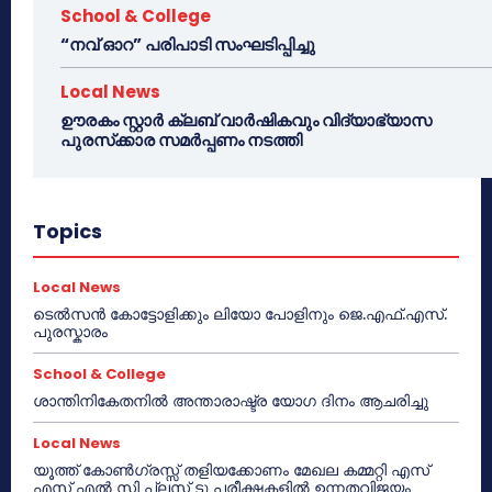
School & College
“നവ് ഓറ” പരിപാടി സംഘടിപ്പിച്ചു
Local News
ഊരകം സ്റ്റാർ ക്ലബ് വാർഷികവും വിദ്യാഭ്യാസ
പുരസ്‌ക്കാര സമർപ്പണം നടത്തി
Topics
Local News
ടെൽസൻ കോട്ടോളിക്കും ലിയോ പോളിനും ജെ.എഫ്.എസ്.
പുരസ്കാരം
School & College
ശാന്തിനികേതനിൽ അന്താരാഷ്ട്ര യോഗ ദിനം ആചരിച്ചു
Local News
യൂത്ത് കോൺഗ്രസ്സ് തളിയക്കോണം മേഖല കമ്മറ്റി എസ്
എസ് എൽ സി പ്ലസ് ടു പരീക്ഷകളിൽ ഉന്നതവിജയം