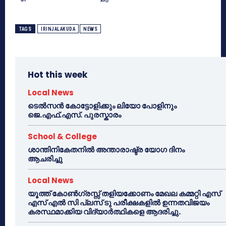
TAGS
IRINJALAKUDA
NEWS
Hot this week
Local News
ടെൽസൻ കോട്ടോളിക്കും ലിയോ പോളിനും
ജെ.എഫ്.എസ്. പുരസ്കാരം
School & College
ശാന്തിനികേതനിൽ അന്താരാഷ്ട്ര യോഗ ദിനം
ആചരിച്ചു
Local News
യൂത്ത് കോൺഗ്രസ്സ് തളിയക്കോണം മേഖല കമ്മറ്റി എസ്
എസ് എൽ സി പ്ലസ് ടു പരീക്ഷകളിൽ ഉന്നതവിജയം
കരസ്ഥമാക്കിയ വിദ്യാർത്ഥികളെ ആദരിച്ചു.