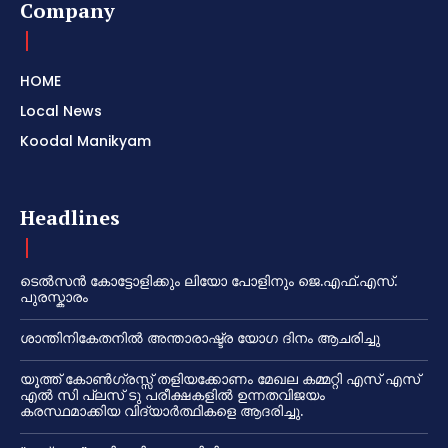
Company
HOME
Local News
Koodal Manikyam
Headlines
ടെൽസൻ കോട്ടോളിക്കും ലിയോ പോളിനും ജെ.എഫ്.എസ്.
പുരസ്കാരം
ശാന്തിനികേതനിൽ അന്താരാഷ്ട്ര യോഗ ദിനം ആചരിച്ചു
യൂത്ത് കോൺഗ്രസ്സ് തളിയക്കോണം മേഖല കമ്മറ്റി എസ് എസ്
എൽ സി പ്ലസ് ടു പരീക്ഷകളിൽ ഉന്നതവിജയം
കരസ്ഥമാക്കിയ വിദ്യാർത്ഥികളെ ആദരിച്ചു.