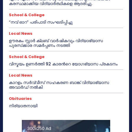
കരസ്ഥമാക്കിയ വിദ്യാർത്ഥികളെ ആദരിച്ചു.
School & College
“നവ് ഓറ” പരിപാടി സംഘടിപ്പിച്ചു
Local News
ഊരകം സ്റ്റാർ ക്ലബ് വാർഷികവും വിദ്യാഭ്യാസ
പുരസ്‌ക്കാര സമർപ്പണം നടത്തി
School & College
വിസ്മയം ഉണർത്തി 92 കാരൻറെ യോഗഭ്യാസ പ്രകടനം
Local News
കാറളം സർവ്വീസ് സഹകരണ ബാങ്ക് വിദ്യാഭ്യാസ
അവാർഡ് നൽകി
Obituaries
നിര്യാതനായി