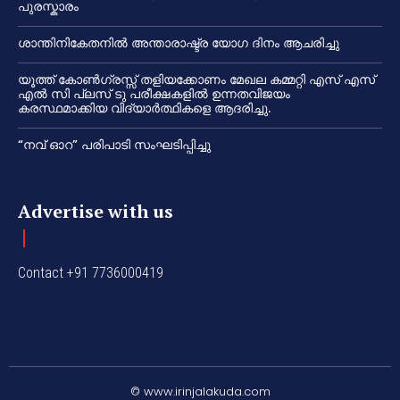
പുരസ്കാരം
ശാന്തിനികേതനിൽ അന്താരാഷ്ട്ര യോഗ ദിനം ആചരിച്ചു
യൂത്ത് കോൺഗ്രസ്സ് തളിയക്കോണം മേഖല കമ്മറ്റി എസ് എസ്
എൽ സി പ്ലസ് ടു പരീക്ഷകളിൽ ഉന്നതവിജയം
കരസ്ഥമാക്കിയ വിദ്യാർത്ഥികളെ ആദരിച്ചു.
“നവ് ഓറ” പരിപാടി സംഘടിപ്പിച്ചു
Advertise with us
Contact +91 7736000419
© www.irinjalakuda.com