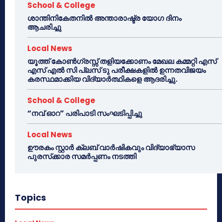
School & College
ശാന്തിനികേതനിൽ അന്താരാഷ്ട്ര യോഗ ദിനം
ആചരിച്ചു
Local News
യൂത്ത് കോൺഗ്രസ്സ് തളിയക്കോണം മേഖല കമ്മറ്റി എസ്
എസ് എൽ സി പ്ലസ് ടു പരീക്ഷകളിൽ ഉന്നതവിജയം
കരസ്ഥമാക്കിയ വിദ്യാർത്ഥികളെ ആദരിച്ചു.
School & College
“നവ് ഓറ” പരിപാടി സംഘടിപ്പിച്ചു
Local News
ഊരകം സ്റ്റാർ ക്ലബ് വാർഷികവും വിദ്യാഭ്യാസ
പുരസ്‌ക്കാര സമർപ്പണം നടത്തി
Topics