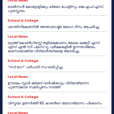
Local News
ടെൽസൻ കോട്ടോളിക്കും ലിയോ പോളിനും ജെ.എഫ്.എസ്.
പുരസ്കാരം
School & College
ശാന്തിനികേതനിൽ അന്താരാഷ്ട്ര യോഗ ദിനം ആചരിച്ചു
Local News
യൂത്ത് കോൺഗ്രസ്സ് തളിയക്കോണം മേഖല കമ്മറ്റി എസ്
എസ് എൽ സി പ്ലസ് ടു പരീക്ഷകളിൽ ഉന്നതവിജയം
കരസ്ഥമാക്കിയ വിദ്യാർത്ഥികളെ ആദരിച്ചു.
School & College
“നവ് ഓറ” പരിപാടി സംഘടിപ്പിച്ചു
Local News
ഊരകം സ്റ്റാർ ക്ലബ് വാർഷികവും വിദ്യാഭ്യാസ
പുരസ്‌ക്കാര സമർപ്പണം നടത്തി
School & College
വിസ്മയം ഉണർത്തി 92 കാരൻറെ യോഗഭ്യാസ പ്രകടനം
Local News