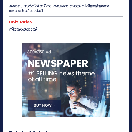
കാറളം സർവ്വീസ് സഹകരണ ബാങ്ക് വിദ്യാഭ്യാസ
അവാർഡ് നൽകി
Obituaries
നിര്യാതനായി