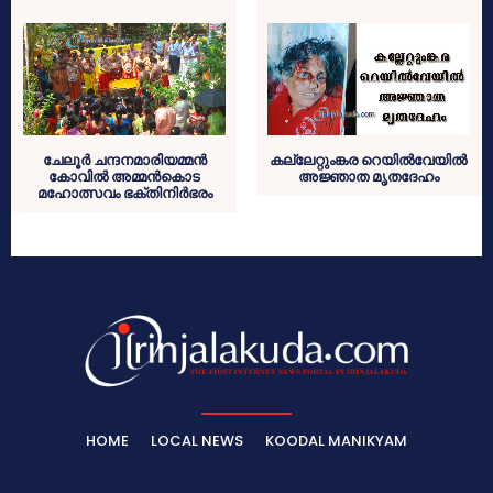
ചേലൂര്‍ ചന്ദനമാരിയമ്മന്‍
കല്ലേറ്റുംങ്കര റെയില്‍വേയില്‍
കോവില്‍ അമ്മന്‍കൊട
അജ്ഞാത മൃതദേഹം
മഹോത്സവം ഭക്തിനിര്‍ഭരം
HOME
LOCAL NEWS
KOODAL MANIKYAM