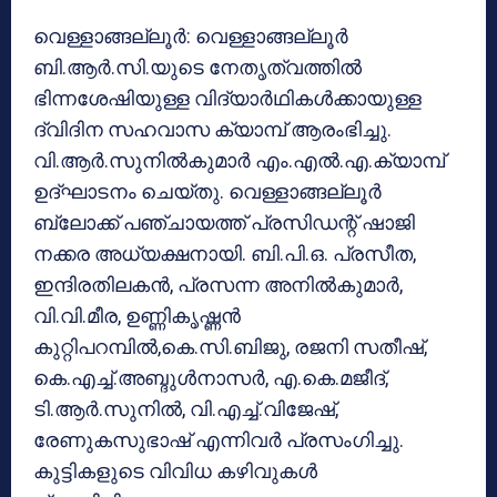
വെള്ളാങ്ങല്ലൂര്‍: വെള്ളാങ്ങല്ലൂര്‍
ബി.ആര്‍.സി.യുടെ നേതൃത്വത്തില്‍
ഭിന്നശേഷിയുള്ള വിദ്യാര്‍ഥികള്‍ക്കായുള്ള
ദ്വിദിന സഹവാസ ക്യാമ്പ് ആരംഭിച്ചു.
വി.ആര്‍.സുനില്‍കുമാര്‍ എം.എല്‍.എ.ക്യാമ്പ്
ഉദ്ഘാടനം ചെയ്തു. വെള്ളാങ്ങല്ലൂര്‍
ബ്ലോക്ക് പഞ്ചായത്ത് പ്രസിഡന്റ് ഷാജി
നക്കര അധ്യക്ഷനായി. ബി.പി.ഒ. പ്രസീത,
ഇന്ദിരതിലകന്‍, പ്രസന്ന അനില്‍കുമാര്‍,
വി.വി.മീര, ഉണ്ണികൃഷ്ണന്‍
കുറ്റിപറമ്പില്‍,കെ.സി.ബിജു, രജനി സതീഷ്,
കെ.എച്ച്.അബ്ദുള്‍നാസര്‍, എ.കെ.മജീദ്,
ടി.ആര്‍.സുനില്‍, വി.എച്ച്.വിജേഷ്,
രേണുകസുഭാഷ് എന്നിവര്‍ പ്രസംഗിച്ചു.
കുട്ടികളുടെ വിവിധ കഴിവുകള്‍