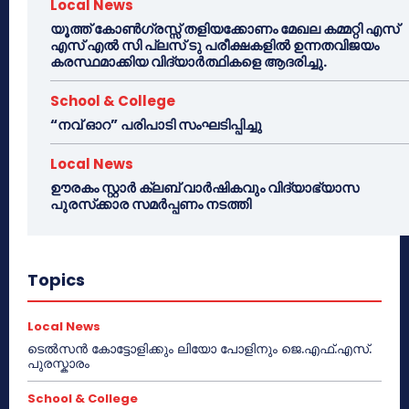
Local News
യൂത്ത് കോൺഗ്രസ്സ് തളിയക്കോണം മേഖല കമ്മറ്റി എസ്
എസ് എൽ സി പ്ലസ് ടു പരീക്ഷകളിൽ ഉന്നതവിജയം
കരസ്ഥമാക്കിയ വിദ്യാർത്ഥികളെ ആദരിച്ചു.
School & College
“നവ് ഓറ” പരിപാടി സംഘടിപ്പിച്ചു
Local News
ഊരകം സ്റ്റാർ ക്ലബ് വാർഷികവും വിദ്യാഭ്യാസ
പുരസ്‌ക്കാര സമർപ്പണം നടത്തി
Topics
Local News
ടെൽസൻ കോട്ടോളിക്കും ലിയോ പോളിനും ജെ.എഫ്.എസ്.
പുരസ്കാരം
School & College