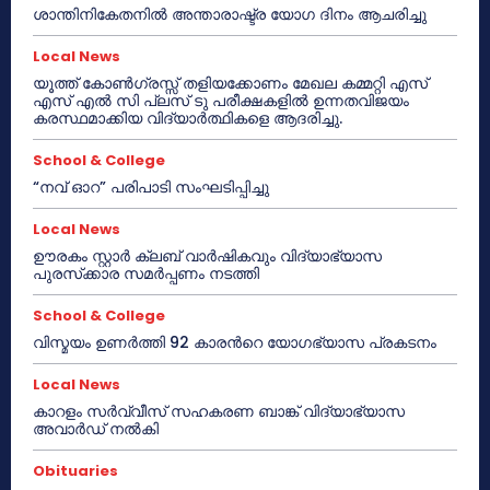
ശാന്തിനികേതനിൽ അന്താരാഷ്ട്ര യോഗ ദിനം ആചരിച്ചു
Local News
യൂത്ത് കോൺഗ്രസ്സ് തളിയക്കോണം മേഖല കമ്മറ്റി എസ്
എസ് എൽ സി പ്ലസ് ടു പരീക്ഷകളിൽ ഉന്നതവിജയം
കരസ്ഥമാക്കിയ വിദ്യാർത്ഥികളെ ആദരിച്ചു.
School & College
“നവ് ഓറ” പരിപാടി സംഘടിപ്പിച്ചു
Local News
ഊരകം സ്റ്റാർ ക്ലബ് വാർഷികവും വിദ്യാഭ്യാസ
പുരസ്‌ക്കാര സമർപ്പണം നടത്തി
School & College
വിസ്മയം ഉണർത്തി 92 കാരൻറെ യോഗഭ്യാസ പ്രകടനം
Local News
കാറളം സർവ്വീസ് സഹകരണ ബാങ്ക് വിദ്യാഭ്യാസ
അവാർഡ് നൽകി
Obituaries