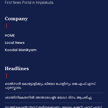
First News Portal in Irinjalakuda.
Company
HOME
Local News
Koodal Manikyam
Headlines
ടെൽസൻ കോട്ടോളിക്കും ലിയോ പോളിനും ജെ.എഫ്.എസ്.
പുരസ്കാരം
ശാന്തിനികേതനിൽ അന്താരാഷ്ട്ര യോഗ ദിനം ആചരിച്ചു
യൂത്ത് കോൺഗ്രസ്സ് തളിയക്കോണം മേഖല കമ്മറ്റി എസ് എസ്