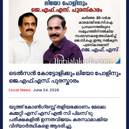
ടെൽസൻ കോട്ടോളിക്കും ലിയോ പോളിനും
ജെ.എഫ്.എസ്. പുരസ്കാരം
Local News
June 24, 2026
യൂത്ത് കോൺഗ്രസ്സ് തളിയക്കോണം മേഖല
കമ്മറ്റി എസ് എസ് എൽ സി പ്ലസ് ടു
പരീക്ഷകളിൽ ഉന്നതവിജയം കരസ്ഥമാക്കിയ
വിദ്യാർത്ഥികളെ ആദരിച്ചു.