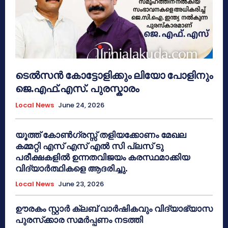
ടെൽസൻ കോട്ടോളിക്കും ലിയോ പോളിനും
ജെ.എഫ്.എസ്. പുരസ്കാരം
Local News
June 24, 2026
യൂത്ത് കോൺഗ്രസ്സ് തളിയക്കോണം മേഖല
കമ്മറ്റി എസ് എസ് എൽ സി പ്ലസ് ടു
പരീക്ഷകളിൽ ഉന്നതവിജയം കരസ്ഥമാക്കിയ
വിദ്യാർത്ഥികളെ ആദരിച്ചു.
Local News
June 23, 2026
ഊരകം സ്റ്റാർ ക്ലബ് വാർഷികവും വിദ്യാഭ്യാസ
പുരസ്‌ക്കാര സമർപ്പണം നടത്തി