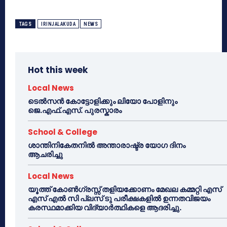
TAGS
IRINJALAKUDA
NEWS
Hot this week
Local News
ടെൽസൻ കോട്ടോളിക്കും ലിയോ പോളിനും
ജെ.എഫ്.എസ്. പുരസ്കാരം
School & College
ശാന്തിനികേതനിൽ അന്താരാഷ്ട്ര യോഗ ദിനം
ആചരിച്ചു
Local News
യൂത്ത് കോൺഗ്രസ്സ് തളിയക്കോണം മേഖല കമ്മറ്റി എസ്
എസ് എൽ സി പ്ലസ് ടു പരീക്ഷകളിൽ ഉന്നതവിജയം
കരസ്ഥമാക്കിയ വിദ്യാർത്ഥികളെ ആദരിച്ചു.