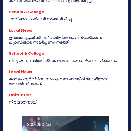
കരസ്ഥമാക്കിയ വിദ്യാർത്ഥികളെ ആദരിച്ചു.
School & College
“നവ് ഓറ” പരിപാടി സംഘടിപ്പിച്ചു
Local News
ഊരകം സ്റ്റാർ ക്ലബ് വാർഷികവും വിദ്യാഭ്യാസ
പുരസ്‌ക്കാര സമർപ്പണം നടത്തി
School & College
വിസ്മയം ഉണർത്തി 92 കാരൻറെ യോഗഭ്യാസ പ്രകടനം
Local News
കാറളം സർവ്വീസ് സഹകരണ ബാങ്ക് വിദ്യാഭ്യാസ
അവാർഡ് നൽകി
Obituaries
നിര്യാതനായി