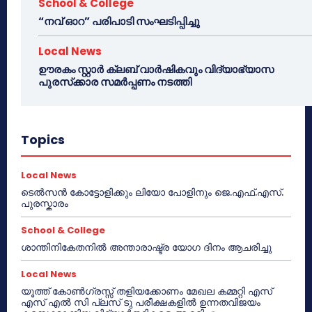
School & College
“നവ് ഓറ” പരിപാടി സംഘടിപ്പിച്ചു
Local News
ഊരകം സ്റ്റാർ ക്ലബ് വാർഷികവും വിദ്യാഭ്യാസ
പുരസ്‌ക്കാര സമർപ്പണം നടത്തി
Topics
Local News
ടെൽസൻ കോട്ടോളിക്കും ലിയോ പോളിനും ജെ.എഫ്.എസ്.
പുരസ്കാരം
School & College
ശാന്തിനികേതനിൽ അന്താരാഷ്ട്ര യോഗ ദിനം ആചരിച്ചു
Local News
യൂത്ത് കോൺഗ്രസ്സ് തളിയക്കോണം മേഖല കമ്മറ്റി എസ്
എസ് എൽ സി പ്ലസ് ടു പരീക്ഷകളിൽ ഉന്നതവിജയം