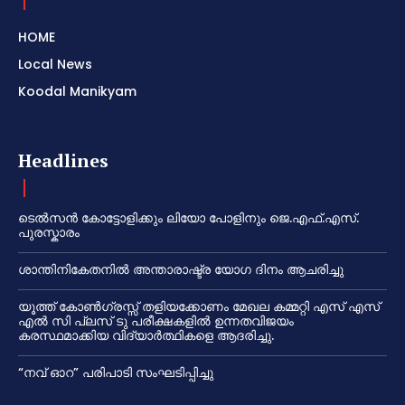
HOME
Local News
Koodal Manikyam
Headlines
ടെൽസൻ കോട്ടോളിക്കും ലിയോ പോളിനും ജെ.എഫ്.എസ്.
പുരസ്കാരം
ശാന്തിനികേതനിൽ അന്താരാഷ്ട്ര യോഗ ദിനം ആചരിച്ചു
യൂത്ത് കോൺഗ്രസ്സ് തളിയക്കോണം മേഖല കമ്മറ്റി എസ് എസ്
എൽ സി പ്ലസ് ടു പരീക്ഷകളിൽ ഉന്നതവിജയം
കരസ്ഥമാക്കിയ വിദ്യാർത്ഥികളെ ആദരിച്ചു.
“നവ് ഓറ” പരിപാടി സംഘടിപ്പിച്ചു