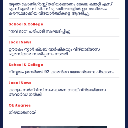
യൂത്ത് കോൺഗ്രസ്സ് തളിയക്കോണം മേഖല കമ്മറ്റി എസ്
എസ് എൽ സി പ്ലസ് ടു പരീക്ഷകളിൽ ഉന്നതവിജയം
കരസ്ഥമാക്കിയ വിദ്യാർത്ഥികളെ ആദരിച്ചു.
School & College
“നവ് ഓറ” പരിപാടി സംഘടിപ്പിച്ചു
Local News
ഊരകം സ്റ്റാർ ക്ലബ് വാർഷികവും വിദ്യാഭ്യാസ
പുരസ്‌ക്കാര സമർപ്പണം നടത്തി
School & College
വിസ്മയം ഉണർത്തി 92 കാരൻറെ യോഗഭ്യാസ പ്രകടനം
Local News
കാറളം സർവ്വീസ് സഹകരണ ബാങ്ക് വിദ്യാഭ്യാസ
അവാർഡ് നൽകി
Obituaries
നിര്യാതനായി