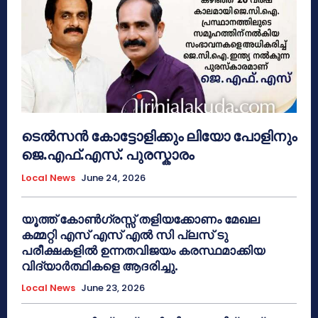
ടെൽസൻ കോട്ടോളിക്കും ലിയോ പോളിനും
ജെ.എഫ്.എസ്. പുരസ്കാരം
Local News
June 24, 2026
യൂത്ത് കോൺഗ്രസ്സ് തളിയക്കോണം മേഖല
കമ്മറ്റി എസ് എസ് എൽ സി പ്ലസ് ടു
പരീക്ഷകളിൽ ഉന്നതവിജയം കരസ്ഥമാക്കിയ
വിദ്യാർത്ഥികളെ ആദരിച്ചു.
Local News
June 23, 2026