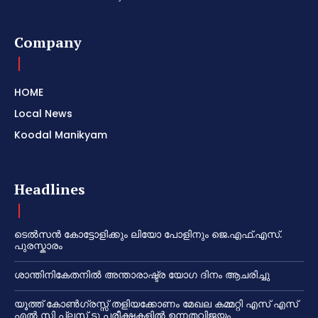
Company
HOME
Local News
Koodal Manikyam
Headlines
ടെൽസൻ കോട്ടോളിക്കും ലിയോ പോളിനും ജെ.എഫ്.എസ്.
പുരസ്കാരം
ശാന്തിനികേതനിൽ അന്താരാഷ്ട്ര യോഗ ദിനം ആചരിച്ചു
യൂത്ത് കോൺഗ്രസ്സ് തളിയക്കോണം മേഖല കമ്മറ്റി എസ് എസ്
എൽ സി പ്ലസ് ടു പരീക്ഷകളിൽ ഉന്നതവിജയം