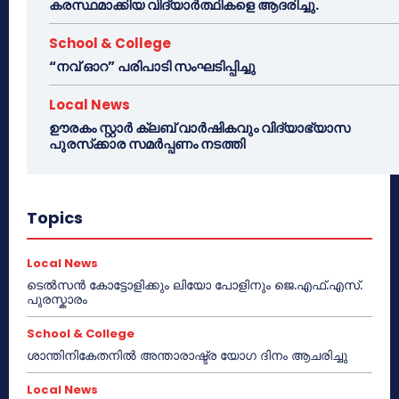
കരസ്ഥമാക്കിയ വിദ്യാർത്ഥികളെ ആദരിച്ചു.
School & College
“നവ് ഓറ” പരിപാടി സംഘടിപ്പിച്ചു
Local News
ഊരകം സ്റ്റാർ ക്ലബ് വാർഷികവും വിദ്യാഭ്യാസ
പുരസ്‌ക്കാര സമർപ്പണം നടത്തി
Topics
Local News
ടെൽസൻ കോട്ടോളിക്കും ലിയോ പോളിനും ജെ.എഫ്.എസ്.
പുരസ്കാരം
School & College
ശാന്തിനികേതനിൽ അന്താരാഷ്ട്ര യോഗ ദിനം ആചരിച്ചു
Local News