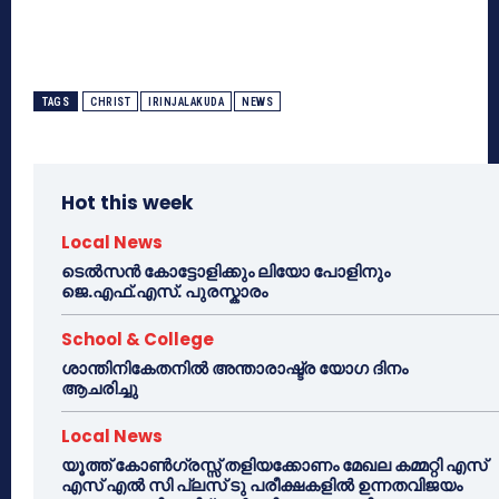
TAGS
CHRIST
IRINJALAKUDA
NEWS
Hot this week
Local News
ടെൽസൻ കോട്ടോളിക്കും ലിയോ പോളിനും
ജെ.എഫ്.എസ്. പുരസ്കാരം
School & College
ശാന്തിനികേതനിൽ അന്താരാഷ്ട്ര യോഗ ദിനം
ആചരിച്ചു
Local News
യൂത്ത് കോൺഗ്രസ്സ് തളിയക്കോണം മേഖല കമ്മറ്റി എസ്
എസ് എൽ സി പ്ലസ് ടു പരീക്ഷകളിൽ ഉന്നതവിജയം