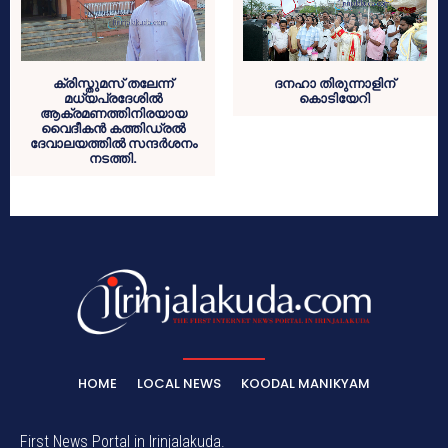
ക്രിസ്തുമസ് തലേന്ന്
ദനഹാ തിരുന്നാളിന്
മധ്യപ്രദേശില്‍
കൊടിയേറി
ആക്രമണത്തിനിരയായ
വൈദീകന്‍ കത്തിഡ്രല്‍
ദേവാലയത്തില്‍ സന്ദര്‍ശനം
നടത്തി.
HOME
LOCAL NEWS
KOODAL MANIKYAM
First News Portal in Irinjalakuda.