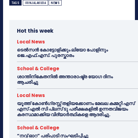
TAGS
IRINJALAKUDA
NEWS
Hot this week
Local News
ടെൽസൻ കോട്ടോളിക്കും ലിയോ പോളിനും
ജെ.എഫ്.എസ്. പുരസ്കാരം
School & College
ശാന്തിനികേതനിൽ അന്താരാഷ്ട്ര യോഗ ദിനം
ആചരിച്ചു
Local News
യൂത്ത് കോൺഗ്രസ്സ് തളിയക്കോണം മേഖല കമ്മറ്റി എസ്
എസ് എൽ സി പ്ലസ് ടു പരീക്ഷകളിൽ ഉന്നതവിജയം
കരസ്ഥമാക്കിയ വിദ്യാർത്ഥികളെ ആദരിച്ചു.
School & College
“നവ് ഓറ” പരിപാടി സംഘടിപ്പിച്ചു