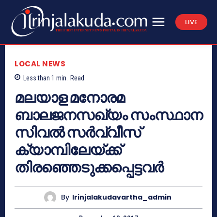
LIVE
LOCAL NEWS
Less than 1
min.
Read
മലയാള മനോരമ
ബാലജനസഖ്യം സംസ്ഥാന
സിവല്‍ സര്‍വ്വീസ്
ക്യാമ്പിലേയ്ക്ക്
തിരഞ്ഞെടുക്കപ്പെട്ടവര്‍
By
Irinjalakudavartha_admin