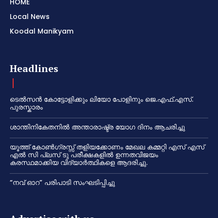
HOME
Local News
Koodal Manikyam
Headlines
ടെൽസൻ കോട്ടോളിക്കും ലിയോ പോളിനും ജെ.എഫ്.എസ്.
പുരസ്കാരം
ശാന്തിനികേതനിൽ അന്താരാഷ്ട്ര യോഗ ദിനം ആചരിച്ചു
യൂത്ത് കോൺഗ്രസ്സ് തളിയക്കോണം മേഖല കമ്മറ്റി എസ് എസ്
എൽ സി പ്ലസ് ടു പരീക്ഷകളിൽ ഉന്നതവിജയം
കരസ്ഥമാക്കിയ വിദ്യാർത്ഥികളെ ആദരിച്ചു.
“നവ് ഓറ” പരിപാടി സംഘടിപ്പിച്ചു