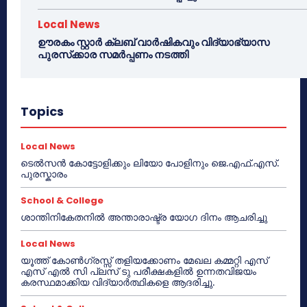
Local News
ഊരകം സ്റ്റാർ ക്ലബ് വാർഷികവും വിദ്യാഭ്യാസ
പുരസ്‌ക്കാര സമർപ്പണം നടത്തി
Topics
Local News
ടെൽസൻ കോട്ടോളിക്കും ലിയോ പോളിനും ജെ.എഫ്.എസ്.
പുരസ്കാരം
School & College
ശാന്തിനികേതനിൽ അന്താരാഷ്ട്ര യോഗ ദിനം ആചരിച്ചു
Local News
യൂത്ത് കോൺഗ്രസ്സ് തളിയക്കോണം മേഖല കമ്മറ്റി എസ്
എസ് എൽ സി പ്ലസ് ടു പരീക്ഷകളിൽ ഉന്നതവിജയം
കരസ്ഥമാക്കിയ വിദ്യാർത്ഥികളെ ആദരിച്ചു.