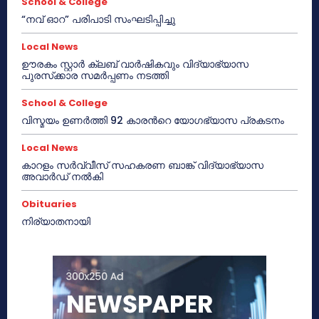
School & College
“നവ് ഓറ” പരിപാടി സംഘടിപ്പിച്ചു
Local News
ഊരകം സ്റ്റാർ ക്ലബ് വാർഷികവും വിദ്യാഭ്യാസ
പുരസ്‌ക്കാര സമർപ്പണം നടത്തി
School & College
വിസ്മയം ഉണർത്തി 92 കാരൻറെ യോഗഭ്യാസ പ്രകടനം
Local News
കാറളം സർവ്വീസ് സഹകരണ ബാങ്ക് വിദ്യാഭ്യാസ
അവാർഡ് നൽകി
Obituaries
നിര്യാതനായി