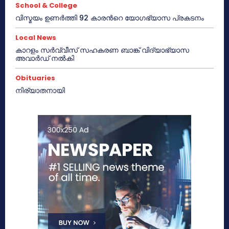
School & College
വിസ്മയം ഉണർത്തി 92 കാരൻറെ യോഗഭ്യാസ പ്രകടനം
Local News
കാറളം സർവ്വീസ് സഹകരണ ബാങ്ക് വിദ്യാഭ്യാസ
അവാർഡ് നൽകി
Obituaries
നിര്യാതനായി