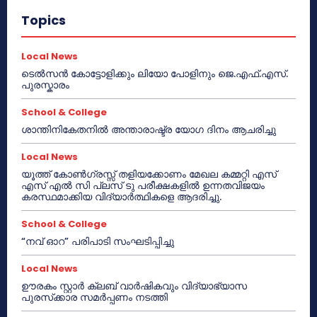
Topics
Local News
ടെൽസൻ കോട്ടോളിക്കും ലിയോ പോളിനും ജെ.എഫ്.എസ്.
പുരസ്കാരം
School & College
ശാന്തിനികേതനിൽ അന്താരാഷ്ട്ര യോഗ ദിനം ആചരിച്ചു
Local News
യൂത്ത് കോൺഗ്രസ്സ് തളിയക്കോണം മേഖല കമ്മറ്റി എസ്
എസ് എൽ സി പ്ലസ് ടു പരീക്ഷകളിൽ ഉന്നതവിജയം
കരസ്ഥമാക്കിയ വിദ്യാർത്ഥികളെ ആദരിച്ചു.
School & College
“നവ് ഓറ” പരിപാടി സംഘടിപ്പിച്ചു
Local News
ഊരകം സ്റ്റാർ ക്ലബ് വാർഷികവും വിദ്യാഭ്യാസ
പുരസ്‌ക്കാര സമർപ്പണം നടത്തി