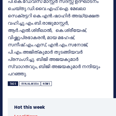
പി.കെ.ഡേവിസ് മാസ്റ്റര്‍ സദസ്സ് ഉദ്ഘാടനം
ചെയ്തു.ഡി.വൈ.എഫ്.ഐ. മേഖലാ
സെക്രട്ടറി കെ.എന്‍.ഷാഹിര്‍ അദ്ധ്യക്ഷത
വഹിച്ചു.എം.ബി.രാജുമാസ്റ്റര്‍,
ആര്‍.എല്‍.ശ്രീലാല്‍, കെ.ശ്രീയേഷ്,
വിഷ്ണുപ്രഭാകരന്‍, മായ മഹേഷ്,
സനീഷ്.എം.എസ്, എന്‍.എം.സനോജ്,
പി.എം.അജിത്കുമാര്‍ തുടങ്ങിയവര്‍
പ്രസംഗിച്ചു. ബിജി അജയകുമാര്‍
സ്വാഗതവും, ബിജി അജയകുമാര്‍ നന്ദിയും
പറഞ്ഞു.
TAGS
IRINJALAKUDA
NEWS
Hot this week