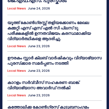
ജെ.എഫ്.എസ്. പുരസ്കാരം
Local News
June 24, 2026
യൂത്ത് കോൺഗ്രസ്സ് തളിയക്കോണം മേഖല
കമ്മറ്റി എസ് എസ് എൽ സി പ്ലസ് ടു
പരീക്ഷകളിൽ ഉന്നതവിജയം കരസ്ഥമാക്കിയ
വിദ്യാർത്ഥികളെ ആദരിച്ചു.
Local News
June 23, 2026
ഊരകം സ്റ്റാർ ക്ലബ് വാർഷികവും വിദ്യാഭ്യാസ
പുരസ്‌ക്കാര സമർപ്പണം നടത്തി
Local News
June 23, 2026
കാറളം സർവ്വീസ് സഹകരണ ബാങ്ക്
വിദ്യാഭ്യാസ അവാർഡ് നൽകി
Local News
June 23, 2026
കത്തോലിക്ക കോൺഗ്രസ് കുടുബസംഗമം