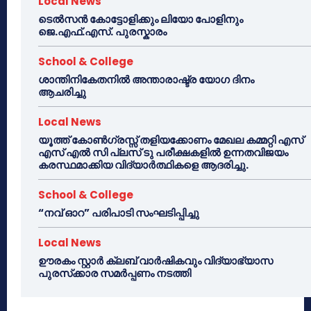
Local News
ടെൽസൻ കോട്ടോളിക്കും ലിയോ പോളിനും
ജെ.എഫ്.എസ്. പുരസ്കാരം
School & College
ശാന്തിനികേതനിൽ അന്താരാഷ്ട്ര യോഗ ദിനം
ആചരിച്ചു
Local News
യൂത്ത് കോൺഗ്രസ്സ് തളിയക്കോണം മേഖല കമ്മറ്റി എസ്
എസ് എൽ സി പ്ലസ് ടു പരീക്ഷകളിൽ ഉന്നതവിജയം
കരസ്ഥമാക്കിയ വിദ്യാർത്ഥികളെ ആദരിച്ചു.
School & College
“നവ് ഓറ” പരിപാടി സംഘടിപ്പിച്ചു
Local News
ഊരകം സ്റ്റാർ ക്ലബ് വാർഷികവും വിദ്യാഭ്യാസ
പുരസ്‌ക്കാര സമർപ്പണം നടത്തി