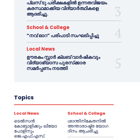
പ്ലസ് ടു പരീക്ഷകളിൽ ഉന്നതവിജയം
കരസ്ഥമാക്കിയ വിദ്യാർത്ഥികളെ
ആദരിച്ചു.
School & College
“നവ് ഓറ” പരിപാടി സംഘടിപ്പിച്ചു
Local News
ഊരകം സ്റ്റാർ ക്ലബ് വാർഷികവും
വിദ്യാഭ്യാസ പുരസ്‌ക്കാര
സമർപ്പണം നടത്തി
Topics
Local News
School & College
ടെൽസൻ
ശാന്തിനികേതനിൽ
കോട്ടോളിക്കും ലിയോ
അന്താരാഷ്ട്ര യോഗ
പോളിനും
ദിനം ആചരിച്ചു
ജെ.എഫ്.എസ്.