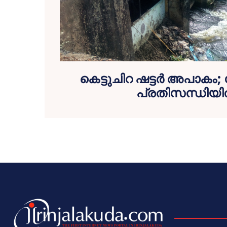
കെട്ടുചിറ ഷട്ടര്‍ അപാകം
പ്രതിസന്ധിയില