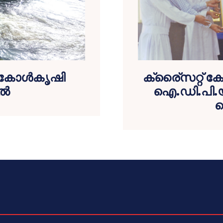
; കോള്‍കൃഷി
ക്രൈ്‌സറ്റ് 
്‍
ഐ.ഡി.പി.യ
ത