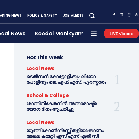
AKING NEWS
POLICE & SAFETY
JOB ALERTS
ocal News
Koodal Manikyam
LIVE Videos
Hot this week
Local News
ടെൽസൻ കോട്ടോളിക്കും ലിയോ
പോളിനും ജെ.എഫ്.എസ്. പുരസ്കാരം
School & College
ശാന്തിനികേതനിൽ അന്താരാഷ്ട്ര
യോഗ ദിനം ആചരിച്ചു
Local News
യൂത്ത് കോൺഗ്രസ്സ് തളിയക്കോണം
മേഖല കമ്മറ്റി എസ് എസ് എൽ സി