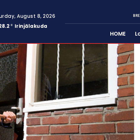
urday, August 8, 2026
BRE
28.2
Irinjālakuda
C
HOME
L