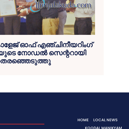
കോളേജ് ഓഫ് എഞ്ചിനീയറിംഗ്
ുടെ നോഡല്‍ സെന്ററായി
െരഞ്ഞെടുത്തു
HOME
LOCAL NEWS
KOODAL MANIKYAM