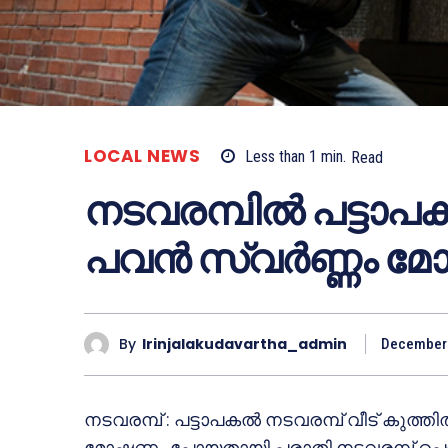
LOCAL NEWS
Less than 1
min.
Read
നടവരമ്പില്‍ പട്ടാപക
പവന്‍ സ്വര്‍ണ്ണം മോഷ്
By
Irinjalakudavartha_admin
December 
നടവരമ്പ് : പട്ടാപകല്‍ നടവരമ്പ് വീട് കുത്
മോഷണം പോയതായി പരാതി.നടവരമ്പ് പെരേപ