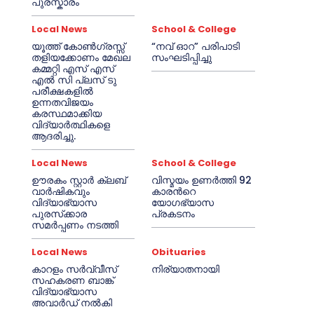
പുരസ്കാരം
Local News
School & College
യൂത്ത് കോൺഗ്രസ്സ്
“നവ് ഓറ” പരിപാടി
തളിയക്കോണം മേഖല
സംഘടിപ്പിച്ചു
കമ്മറ്റി എസ് എസ്
എൽ സി പ്ലസ് ടു
പരീക്ഷകളിൽ
ഉന്നതവിജയം
കരസ്ഥമാക്കിയ
വിദ്യാർത്ഥികളെ
ആദരിച്ചു.
Local News
School & College
ഊരകം സ്റ്റാർ ക്ലബ്
വിസ്മയം ഉണർത്തി 92
വാർഷികവും
കാരൻറെ
വിദ്യാഭ്യാസ
യോഗഭ്യാസ
പുരസ്‌ക്കാര
പ്രകടനം
സമർപ്പണം നടത്തി
Local News
Obituaries
കാറളം സർവ്വീസ്
നിര്യാതനായി
സഹകരണ ബാങ്ക്
വിദ്യാഭ്യാസ
അവാർഡ് നൽകി