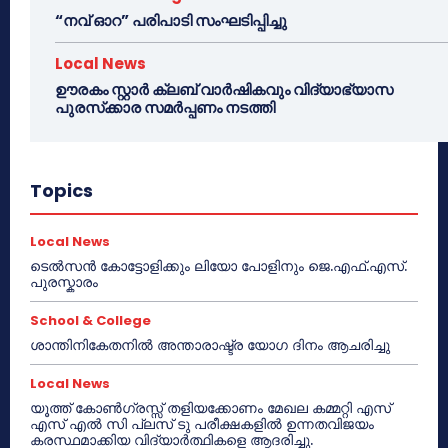
“നവ് ഓറ” പരിപാടി സംഘടിപ്പിച്ചു
Local News
ഊരകം സ്റ്റാർ ക്ലബ് വാർഷികവും വിദ്യാഭ്യാസ
പുരസ്‌ക്കാര സമർപ്പണം നടത്തി
Topics
Local News
ടെൽസൻ കോട്ടോളിക്കും ലിയോ പോളിനും ജെ.എഫ്.എസ്.
പുരസ്കാരം
School & College
ശാന്തിനികേതനിൽ അന്താരാഷ്ട്ര യോഗ ദിനം ആചരിച്ചു
Local News
യൂത്ത് കോൺഗ്രസ്സ് തളിയക്കോണം മേഖല കമ്മറ്റി എസ്
എസ് എൽ സി പ്ലസ് ടു പരീക്ഷകളിൽ ഉന്നതവിജയം
കരസ്ഥമാക്കിയ വിദ്യാർത്ഥികളെ ആദരിച്ചു.