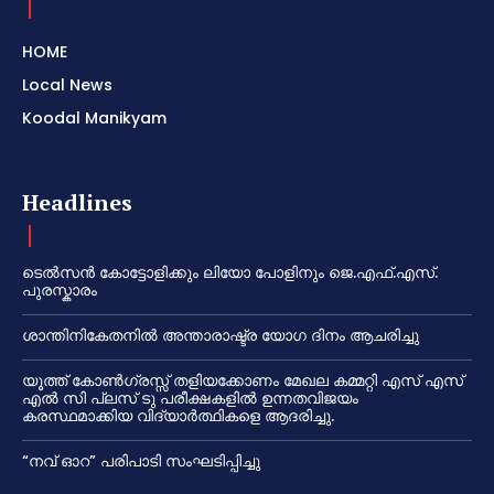
HOME
Local News
Koodal Manikyam
Headlines
ടെൽസൻ കോട്ടോളിക്കും ലിയോ പോളിനും ജെ.എഫ്.എസ്.
പുരസ്കാരം
ശാന്തിനികേതനിൽ അന്താരാഷ്ട്ര യോഗ ദിനം ആചരിച്ചു
യൂത്ത് കോൺഗ്രസ്സ് തളിയക്കോണം മേഖല കമ്മറ്റി എസ് എസ്
എൽ സി പ്ലസ് ടു പരീക്ഷകളിൽ ഉന്നതവിജയം
കരസ്ഥമാക്കിയ വിദ്യാർത്ഥികളെ ആദരിച്ചു.
“നവ് ഓറ” പരിപാടി സംഘടിപ്പിച്ചു