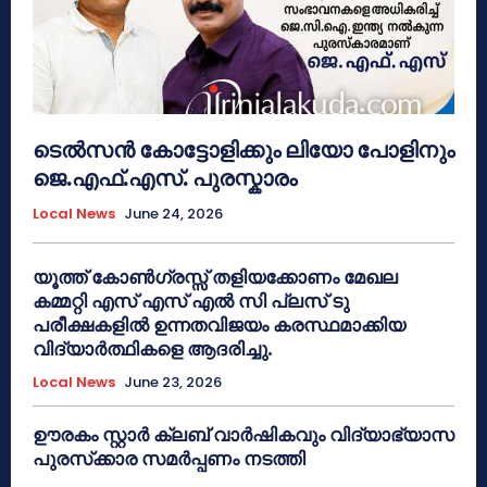
ടെൽസൻ കോട്ടോളിക്കും ലിയോ പോളിനും
ജെ.എഫ്.എസ്. പുരസ്കാരം
Local News
June 24, 2026
യൂത്ത് കോൺഗ്രസ്സ് തളിയക്കോണം മേഖല
കമ്മറ്റി എസ് എസ് എൽ സി പ്ലസ് ടു
പരീക്ഷകളിൽ ഉന്നതവിജയം കരസ്ഥമാക്കിയ
വിദ്യാർത്ഥികളെ ആദരിച്ചു.
Local News
June 23, 2026
ഊരകം സ്റ്റാർ ക്ലബ് വാർഷികവും വിദ്യാഭ്യാസ
പുരസ്‌ക്കാര സമർപ്പണം നടത്തി