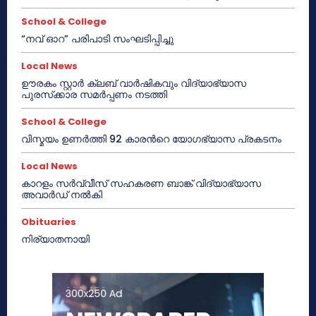
School & College
“നവ് ഓറ” പരിപാടി സംഘടിപ്പിച്ചു
Local News
ഊരകം സ്റ്റാർ ക്ലബ് വാർഷികവും വിദ്യാഭ്യാസ
പുരസ്‌ക്കാര സമർപ്പണം നടത്തി
School & College
വിസ്മയം ഉണർത്തി 92 കാരൻറെ യോഗഭ്യാസ പ്രകടനം
Local News
കാറളം സർവ്വീസ് സഹകരണ ബാങ്ക് വിദ്യാഭ്യാസ
അവാർഡ് നൽകി
Obituaries
നിര്യാതനായി