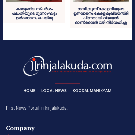
കാരുണ്യ സ്പര്‍ശം
നമ്പിക്കുന്ന് കോളനിയുടെ
പദ്ധതിയുടെ മൂന്നാംഘട്ടം
ഉദ്ഘാടനം കേരള മുഖ്യമന്ത്രി
ഉല്‍ഘാടനം ചെയ്തു
പിണറായി വിജയൻ
ഓൺലൈൻ വഴി നിർവഹിച്ചു
HOME
LOCAL NEWS
KOODAL MANIKYAM
First News Portal in Irinjalakuda.
Company