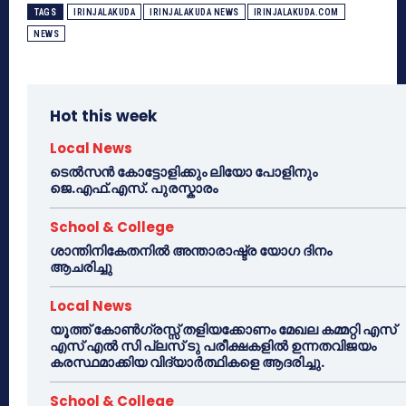
TAGS
IRINJALAKUDA
IRINJALAKUDA NEWS
IRINJALAKUDA.COM
NEWS
Hot this week
Local News
ടെൽസൻ കോട്ടോളിക്കും ലിയോ പോളിനും
ജെ.എഫ്.എസ്. പുരസ്കാരം
School & College
ശാന്തിനികേതനിൽ അന്താരാഷ്ട്ര യോഗ ദിനം
ആചരിച്ചു
Local News
യൂത്ത് കോൺഗ്രസ്സ് തളിയക്കോണം മേഖല കമ്മറ്റി എസ്
എസ് എൽ സി പ്ലസ് ടു പരീക്ഷകളിൽ ഉന്നതവിജയം
കരസ്ഥമാക്കിയ വിദ്യാർത്ഥികളെ ആദരിച്ചു.
School & College