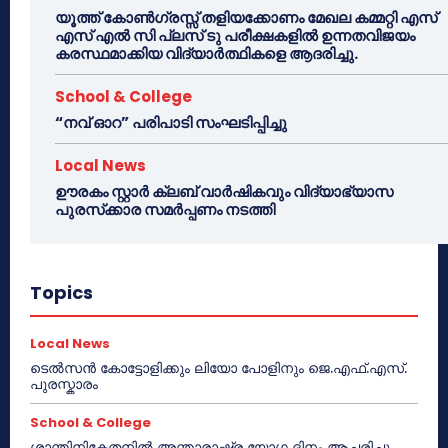
യൂത്ത് കോൺഗ്രസ്സ് തളിയക്കോണം മേഖല കമ്മറ്റി എസ്
എസ് എൽ സി പ്ലസ് ടു പരീക്ഷകളിൽ ഉന്നതവിജയം
കരസ്ഥമാക്കിയ വിദ്യാർത്ഥികളെ ആദരിച്ചു.
School & College
“നവ് ഓറ” പരിപാടി സംഘടിപ്പിച്ചു
Local News
ഊരകം സ്റ്റാർ ക്ലബ് വാർഷികവും വിദ്യാഭ്യാസ
പുരസ്‌ക്കാര സമർപ്പണം നടത്തി
Topics
Local News
ടെൽസൻ കോട്ടോളിക്കും ലിയോ പോളിനും ജെ.എഫ്.എസ്.
പുരസ്കാരം
School & College
ശാന്തിനികേതനിൽ അന്താരാഷ്ട്ര യോഗ ദിനം ആചരിച്ചു