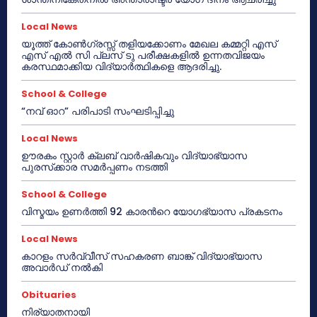
Local News
യൂത്ത് കോൺഗ്രസ്സ് തളിയക്കോണം മേഖല കമ്മറ്റി എസ്
എസ് എൽ സി പ്ലസ് ടു പരീക്ഷകളിൽ ഉന്നതവിജയം
കരസ്ഥമാക്കിയ വിദ്യാർത്ഥികളെ ആദരിച്ചു.
School & College
“നവ് ഓറ” പരിപാടി സംഘടിപ്പിച്ചു
Local News
ഊരകം സ്റ്റാർ ക്ലബ് വാർഷികവും വിദ്യാഭ്യാസ
പുരസ്‌ക്കാര സമർപ്പണം നടത്തി
School & College
വിസ്മയം ഉണർത്തി 92 കാരൻറെ യോഗഭ്യാസ പ്രകടനം
Local News
കാറളം സർവ്വീസ് സഹകരണ ബാങ്ക് വിദ്യാഭ്യാസ
അവാർഡ് നൽകി
Obituaries
നിര്യാതനായി