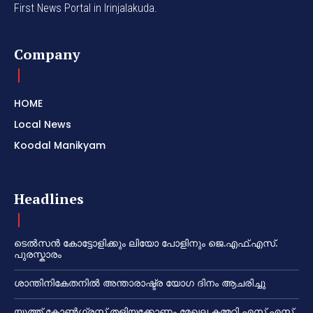
First News Portal in Irinjalakuda.
Company
HOME
Local News
Koodal Manikyam
Headlines
ടെൽസൻ കോട്ടോളിക്കും ലിയോ പോളിനും ജെ.എഫ്.എസ്.
പുരസ്കാരം
ശാന്തിനികേതനിൽ അന്താരാഷ്ട്ര യോഗ ദിനം ആചരിച്ചു
യൂത്ത് കോൺഗ്രസ്സ് തളിയക്കോണം മേഖല കമ്മറ്റി എസ് എസ്