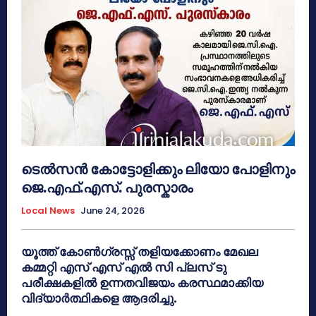
ടെൽസൻ കോട്ടോളിക്കും ലിയോ പോളിനും
ജെ.എഫ്.എസ്. പുരസ്കാരം
Local News
June 24, 2026
യൂത്ത് കോൺഗ്രസ്സ് തളിയക്കോണം മേഖല
കമ്മറ്റി എസ് എസ് എൽ സി പ്ലസ് ടു
പരീക്ഷകളിൽ ഉന്നതവിജയം കരസ്ഥമാക്കിയ
വിദ്യാർത്ഥികളെ ആദരിച്ചു.