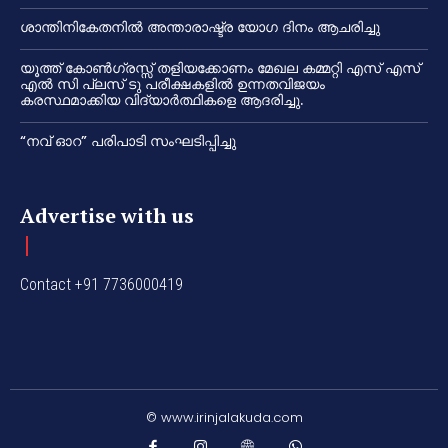
ശാന്തിനികേതനിൽ അന്താരാഷ്ട്ര യോഗ ദിനം ആചരിച്ചു
യൂത്ത് കോൺഗ്രസ്സ് തളിയക്കോണം മേഖല കമ്മറ്റി എസ് എസ്
എൽ സി പ്ലസ് ടു പരീക്ഷകളിൽ ഉന്നതവിജയം
കരസ്ഥമാക്കിയ വിദ്യാർത്ഥികളെ ആദരിച്ചു.
“നവ് ഓറ” പരിപാടി സംഘടിപ്പിച്ചു
Advertise with us
Contact +91 7736000419
© www.irinjalakuda.com