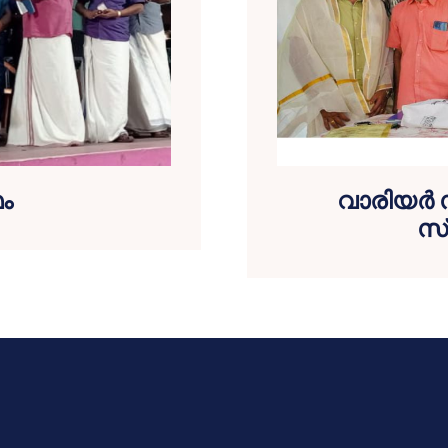
ം
വാരിയർ 
സ