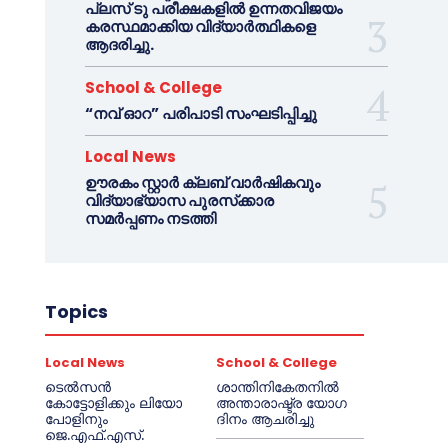
പ്ലസ് ടു പരീക്ഷകളിൽ ഉന്നതവിജയം
കരസ്ഥമാക്കിയ വിദ്യാർത്ഥികളെ
ആദരിച്ചു.
School & College
“നവ് ഓറ” പരിപാടി സംഘടിപ്പിച്ചു
Local News
ഊരകം സ്റ്റാർ ക്ലബ് വാർഷികവും
വിദ്യാഭ്യാസ പുരസ്‌ക്കാര
സമർപ്പണം നടത്തി
Topics
Local News
School & College
ടെൽസൻ
ശാന്തിനികേതനിൽ
കോട്ടോളിക്കും ലിയോ
അന്താരാഷ്ട്ര യോഗ
പോളിനും
ദിനം ആചരിച്ചു
ജെ.എഫ്.എസ്.