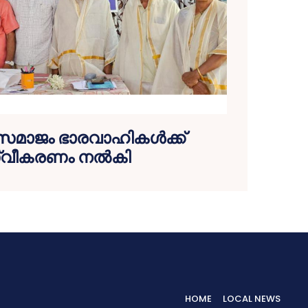
സമാജം ഭാരവാഹികൾക്ക്
്വീകരണം നൽകി
HOME
LOCAL NEWS