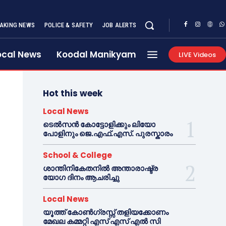
AKING NEWS
POLICE & SAFETY
JOB ALERTS
ocal News
Koodal Manikyam
LIVE Videos
Hot this week
Local News
ടെൽസൻ കോട്ടോളിക്കും ലിയോ
പോളിനും ജെ.എഫ്.എസ്. പുരസ്കാരം
School & College
ശാന്തിനികേതനിൽ അന്താരാഷ്ട്ര
യോഗ ദിനം ആചരിച്ചു
Local News
യൂത്ത് കോൺഗ്രസ്സ് തളിയക്കോണം
മേഖല കമ്മറ്റി എസ് എസ് എൽ സി