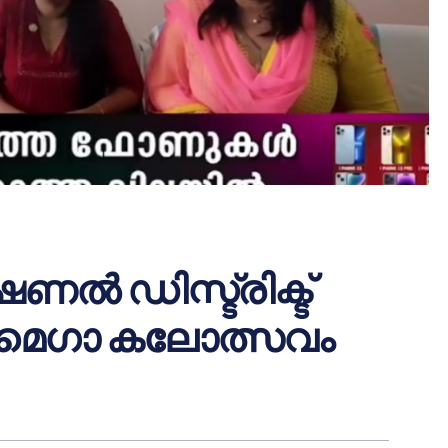
ൽ ഡിസ്ട്രിക്ട്
ി മെഗാ കലോത്സവം