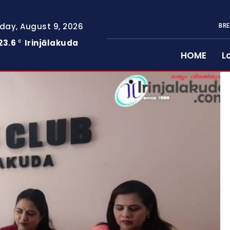
day, August 9, 2026
BRE
23.6
Irinjālakuda
C
HOME
L