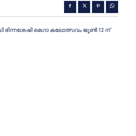
ി ഭിന്നശേഷി മെഗാ കലോത്സവം ജൂൺ 12 ന്