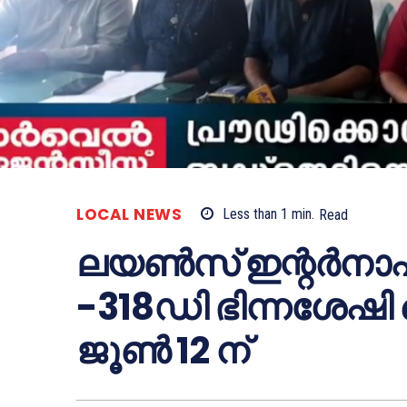
LOCAL NEWS
Less than 1
min.
Read
ലയൺസ് ഇന്റർനാഷണ
-318ഡി ഭിന്നശേഷ
ജൂൺ 12 ന്