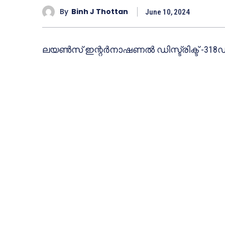
By
Binh J Thottan
June 10, 2024
ലയൺസ് ഇന്റർനാഷണൽ ഡിസ്ട്രിക്ട് -318ഡ