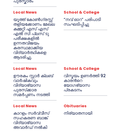
പുരസ്കാരം
Local News
School & College
യൂത്ത് കോൺഗ്രസ്സ്
“നവ് ഓറ” പരിപാടി
തളിയക്കോണം മേഖല
സംഘടിപ്പിച്ചു
കമ്മറ്റി എസ് എസ്
എൽ സി പ്ലസ് ടു
പരീക്ഷകളിൽ
ഉന്നതവിജയം
കരസ്ഥമാക്കിയ
വിദ്യാർത്ഥികളെ
ആദരിച്ചു.
Local News
School & College
ഊരകം സ്റ്റാർ ക്ലബ്
വിസ്മയം ഉണർത്തി 92
വാർഷികവും
കാരൻറെ
വിദ്യാഭ്യാസ
യോഗഭ്യാസ
പുരസ്‌ക്കാര
പ്രകടനം
സമർപ്പണം നടത്തി
Local News
Obituaries
കാറളം സർവ്വീസ്
നിര്യാതനായി
സഹകരണ ബാങ്ക്
വിദ്യാഭ്യാസ
അവാർഡ് നൽകി