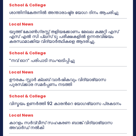
School & College
ശാന്തിനികേതനിൽ അന്താരാഷ്ട്ര യോഗ ദിനം ആചരിച്ചു
Local News
യൂത്ത് കോൺഗ്രസ്സ് തളിയക്കോണം മേഖല കമ്മറ്റി എസ്
എസ് എൽ സി പ്ലസ് ടു പരീക്ഷകളിൽ ഉന്നതവിജയം
കരസ്ഥമാക്കിയ വിദ്യാർത്ഥികളെ ആദരിച്ചു.
School & College
“നവ് ഓറ” പരിപാടി സംഘടിപ്പിച്ചു
Local News
ഊരകം സ്റ്റാർ ക്ലബ് വാർഷികവും വിദ്യാഭ്യാസ
പുരസ്‌ക്കാര സമർപ്പണം നടത്തി
School & College
വിസ്മയം ഉണർത്തി 92 കാരൻറെ യോഗഭ്യാസ പ്രകടനം
Local News
കാറളം സർവ്വീസ് സഹകരണ ബാങ്ക് വിദ്യാഭ്യാസ
അവാർഡ് നൽകി