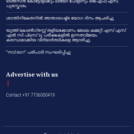
ടെൽസൻ കോട്ടോളിക്കും ലിയോ പോളിനും ജെ.എഫ്.എസ്.
പുരസ്കാരം
ശാന്തിനികേതനിൽ അന്താരാഷ്ട്ര യോഗ ദിനം ആചരിച്ചു
യൂത്ത് കോൺഗ്രസ്സ് തളിയക്കോണം മേഖല കമ്മറ്റി എസ് എസ്
എൽ സി പ്ലസ് ടു പരീക്ഷകളിൽ ഉന്നതവിജയം
കരസ്ഥമാക്കിയ വിദ്യാർത്ഥികളെ ആദരിച്ചു.
“നവ് ഓറ” പരിപാടി സംഘടിപ്പിച്ചു
Advertise with us
Contact +91 7736000419