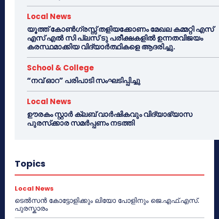
Local News
യൂത്ത് കോൺഗ്രസ്സ് തളിയക്കോണം മേഖല കമ്മറ്റി എസ്
എസ് എൽ സി പ്ലസ് ടു പരീക്ഷകളിൽ ഉന്നതവിജയം
കരസ്ഥമാക്കിയ വിദ്യാർത്ഥികളെ ആദരിച്ചു.
School & College
“നവ് ഓറ” പരിപാടി സംഘടിപ്പിച്ചു
Local News
ഊരകം സ്റ്റാർ ക്ലബ് വാർഷികവും വിദ്യാഭ്യാസ
പുരസ്‌ക്കാര സമർപ്പണം നടത്തി
Topics
Local News
ടെൽസൻ കോട്ടോളിക്കും ലിയോ പോളിനും ജെ.എഫ്.എസ്.
പുരസ്കാരം