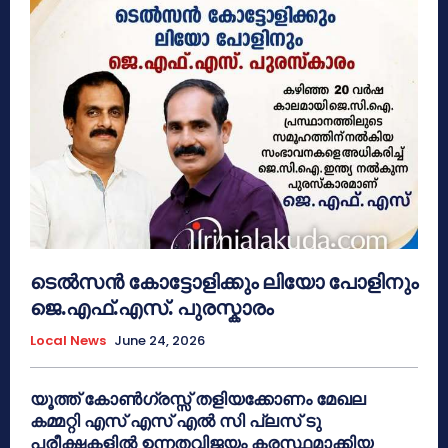
ടെൽസൻ കോട്ടോളിക്കും ലിയോ പോളിനും
ജെ.എഫ്.എസ്. പുരസ്കാരം
Local News
June 24, 2026
യൂത്ത് കോൺഗ്രസ്സ് തളിയക്കോണം മേഖല
കമ്മറ്റി എസ് എസ് എൽ സി പ്ലസ് ടു
പരീക്ഷകളിൽ ഉന്നതവിജയം കരസ്ഥമാക്കിയ