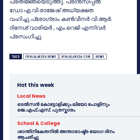
പ്രതിജ്ഞയെടുത്തു. പ്രിൻസിപ്പൽ
ഡോ.എ.വി.രാജേഷ് അധ്യക്ഷത
വഹിച്ചു.പ്രോഗ്രാം കൺവീനർ വി.ആർ.
ദിനേശ് വാരിയർ , എം.റെജി എന്നിവർ
പ്രസംഗിച്ചു.
TAGS
IRINJALAKUDA NEWS
IRINJALAKUDA.COM
NEWS
Hot this week
Local News
ടെൽസൻ കോട്ടോളിക്കും ലിയോ പോളിനും
ജെ.എഫ്.എസ്. പുരസ്കാരം
School & College
ശാന്തിനികേതനിൽ അന്താരാഷ്ട്ര യോഗ ദിനം
ആചരിച്ചു