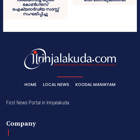
കോൺഗ്രസ്‌
ഐക്യദാർഢ്യ സദസ്സ്
സംഘടിപ്പിച്ചു
HOME
LOCAL NEWS
KOODAL MANIKYAM
First News Portal in Irinjalakuda.
Company