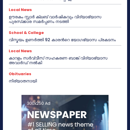
Local News
ഊരകം സ്റ്റാർ ക്ലബ് വാർഷികവും വിദ്യാഭ്യാസ
പുരസ്‌ക്കാര സമർപ്പണം നടത്തി
School & College
വിസ്മയം ഉണർത്തി 92 കാരൻറെ യോഗഭ്യാസ പ്രകടനം
Local News
കാറളം സർവ്വീസ് സഹകരണ ബാങ്ക് വിദ്യാഭ്യാസ
അവാർഡ് നൽകി
Obituaries
നിര്യാതനായി