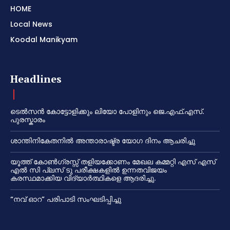
HOME
Local News
Koodal Manikyam
Headlines
ടെൽസൻ കോട്ടോളിക്കും ലിയോ പോളിനും ജെ.എഫ്.എസ്.
പുരസ്കാരം
ശാന്തിനികേതനിൽ അന്താരാഷ്ട്ര യോഗ ദിനം ആചരിച്ചു
യൂത്ത് കോൺഗ്രസ്സ് തളിയക്കോണം മേഖല കമ്മറ്റി എസ് എസ്
എൽ സി പ്ലസ് ടു പരീക്ഷകളിൽ ഉന്നതവിജയം
കരസ്ഥമാക്കിയ വിദ്യാർത്ഥികളെ ആദരിച്ചു.
“നവ് ഓറ” പരിപാടി സംഘടിപ്പിച്ചു