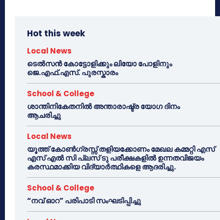
Hot this week
Local News
ടെൽസൻ കോട്ടോളിക്കും ലിയോ പോളിനും
ജെ.എഫ്.എസ്. പുരസ്കാരം
School & College
ശാന്തിനികേതനിൽ അന്താരാഷ്ട്ര യോഗ ദിനം
ആചരിച്ചു
Local News
യൂത്ത് കോൺഗ്രസ്സ് തളിയക്കോണം മേഖല കമ്മറ്റി എസ്
എസ് എൽ സി പ്ലസ് ടു പരീക്ഷകളിൽ ഉന്നതവിജയം
കരസ്ഥമാക്കിയ വിദ്യാർത്ഥികളെ ആദരിച്ചു.
School & College
“നവ് ഓറ” പരിപാടി സംഘടിപ്പിച്ചു