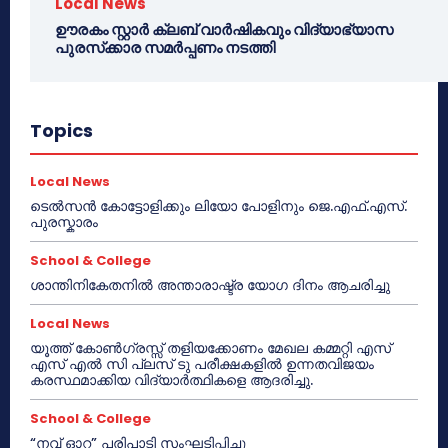
Local News
ഊരകം സ്റ്റാർ ക്ലബ് വാർഷികവും വിദ്യാഭ്യാസ
പുരസ്‌ക്കാര സമർപ്പണം നടത്തി
Topics
Local News
ടെൽസൻ കോട്ടോളിക്കും ലിയോ പോളിനും ജെ.എഫ്.എസ്.
പുരസ്കാരം
School & College
ശാന്തിനികേതനിൽ അന്താരാഷ്ട്ര യോഗ ദിനം ആചരിച്ചു
Local News
യൂത്ത് കോൺഗ്രസ്സ് തളിയക്കോണം മേഖല കമ്മറ്റി എസ്
എസ് എൽ സി പ്ലസ് ടു പരീക്ഷകളിൽ ഉന്നതവിജയം
കരസ്ഥമാക്കിയ വിദ്യാർത്ഥികളെ ആദരിച്ചു.
School & College
“നവ് ഓറ” പരിപാടി സംഘടിപ്പിച്ചു