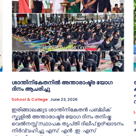
ശാന്തിനികേതനിൽ അന്താരാഷ്ട്ര യോഗ
ദിനം ആചരിച്ചു
School & College
June 23, 2026
ഇരിങ്ങാലക്കുട ശാന്തിനികേതൻ പബ്ലിക്
L
സ്കൂളിൽ അന്താരാഷ്ട്ര യോഗ ദിനം തനിഷ്ക
വെൽനസ്സ് സ്ഥാപക തൃപ്‌തി ദിലീപ് ഉദ്ഘാടനം
നിർവ്വഹിച്ചു.എസ്. എൻ .ഇ .എസ്