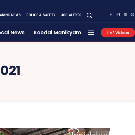
AKING NEWS
POLICE & SAFETY
JOB ALERTS
ocal News
Koodal Manikyam
LIVE Videos
2021