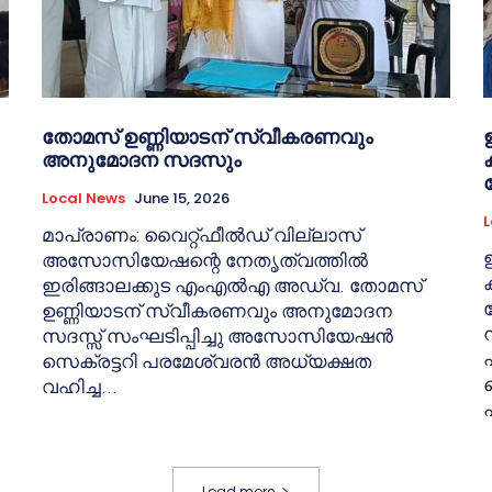
തോമസ് ഉണ്ണിയാടന് സ്വീകരണവും
അനുമോദന സദസും
Local News
June 15, 2026
L
മാപ്രാണം: വൈറ്റ്ഫീൽഡ് വില്ലാസ്
അസോസിയേഷന്റെ നേതൃത്വത്തിൽ
ക
ഇരിങ്ങാലക്കുട എംഎൽഎ അഡ്വ. തോമസ്
ഉണ്ണിയാടന് സ്വീകരണവും അനുമോദന
സദസ്സ് സംഘടിപ്പിച്ചു അസോസിയേഷൻ
സെക്രട്ടറി പരമേശ്വരൻ അധ്യക്ഷത
വഹിച്ച...
Load more