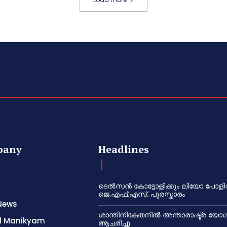
pany
Headlines
ടെൽസൻ കോട്ടോളിക്കും ലിയോ പോളി
ജെ.എഫ്.എസ്. പുരസ്കാരം
News
ശാന്തിനികേതനിൽ അന്താരാഷ്ട്ര യോഗ
l Manikyam
ആചരിച്ചു