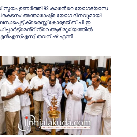
വിസ്മയം ഉണർത്തി 92 കാരൻറെ യോഗഭ്യാസ
പ്രകടനം: അന്താരാഷ്ട്ര യോഗ ദിനവുമായി
ബന്ധപ്പെട്ട് ക്രൈസ്റ്റ് കോളേജ് ബിപി ഇ
ഡിപ്പാർട്ട്മെൻ്റിൻ്റെ ആഭിമുഖ്യത്തിൽ
എൻഎസ്എസ്, തവനിഷ് എന്നീ...