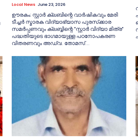
Local News
June 23, 2026
ഊരകം: സ്റ്റാർ ക്ലബിന്റെ വാർഷികവും മേരി
ടീച്ചർ സ്മാരക വിദ്യാഭ്യാസ പുരസ്‌ക്കാര
െ
സമർപ്പണവും ക്ലബ്ബിന്റെ "സ്റ്റാർ വിദ്യാ മിത്ര"
പദ്ധതിയുടെ ഭാഗമായുള്ള പഠനോപകരണ
വിതരണവും അഡ്വ. തോമസ്...