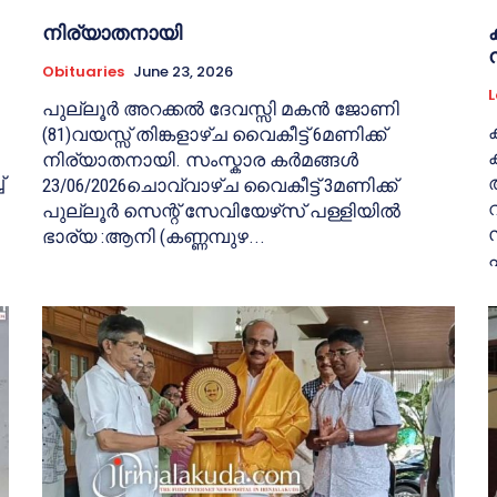
നിര്യാതനായി
Obituaries
June 23, 2026
L
പുല്ലൂർ അറക്കൽ ദേവസ്സി മകൻ ജോണി
(81)വയസ്സ് തിങ്കളാഴ്ച വൈകീട്ട് 6മണിക്ക്
നിര്യാതനായി. സംസ്കാര കർമങ്ങൾ
്
23/06/2026ചൊവ്വാഴ്ച വൈകീട്ട് 3മണിക്ക്
പുല്ലൂർ സെന്റ് സേവിയേഴ്‌സ് പള്ളിയിൽ
ഭാര്യ :ആനി (കണ്ണമ്പുഴ...