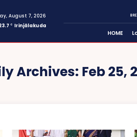
day, August 7, 2026
BRE
23.7
Irinjālakuda
C
HOME
L
ly Archives: Feb 25, 