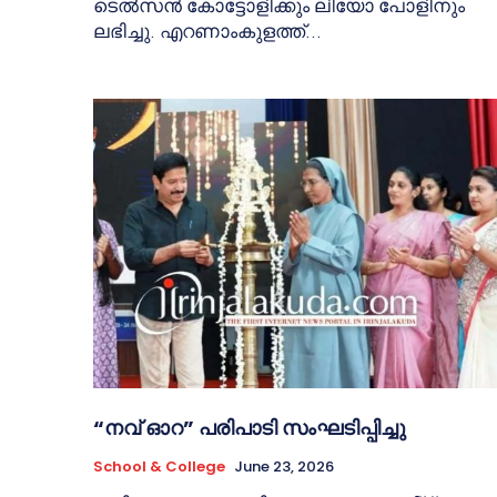
ടെൽസൻ കോട്ടോളിക്കും ലിയോ പോളിനും
ലഭിച്ചു. എറണാംകുളത്ത്...
“നവ് ഓറ” പരിപാടി സംഘടിപ്പിച്ചു
School & College
June 23, 2026