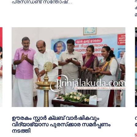
പ്രസിഡണ്ട് സന്തോഷ്...
ഊരകം സ്റ്റാർ ക്ലബ് വാർഷികവും
വിദ്യാഭ്യാസ പുരസ്‌ക്കാര സമർപ്പണം
നടത്തി
S