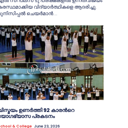
എൽ സി പ്ലസ് ടു പരീക്ഷകളിൽ ഉന്നതവിജയം
കരസ്ഥമാക്കിയ വിദ്യാർത്ഥികളെ ആദരിച്ചു.
മുനിസിപ്പൽ ചെയർമാൻ...
വിസ്മയം ഉണർത്തി 92 കാരൻറെ
യോഗഭ്യാസ പ്രകടനം
chool & College
June 23, 2026