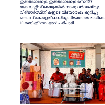
ഇരിങ്ങാലക്കുട: ഇരിങ്ങാലക്കുട സെൻ്റ്
ജോസഫ്സ്സ് കോളേജിൽ നാലു വർഷബിരുദ
വിദ്യാർത്ഥിനികളുടെ വിദ്യാരംഭം കുറിച്ചു
കൊണ്ട് കോളേജ് ഓഡിറ്റോറിയത്തിൽ രാവില
10 മണിക്ക് "നവ് ഓറ" പരിപാടി...