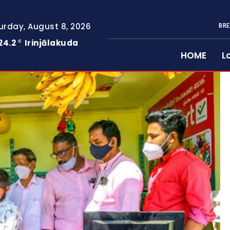
urday, August 8, 2026
BRE
24.2
Irinjālakuda
C
HOME
L