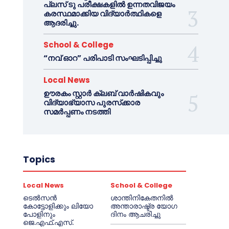
പ്ലസ് ടു പരീക്ഷകളിൽ ഉന്നതവിജയം
കരസ്ഥമാക്കിയ വിദ്യാർത്ഥികളെ
ആദരിച്ചു.
School & College
“നവ് ഓറ” പരിപാടി സംഘടിപ്പിച്ചു
Local News
ഊരകം സ്റ്റാർ ക്ലബ് വാർഷികവും
വിദ്യാഭ്യാസ പുരസ്‌ക്കാര
സമർപ്പണം നടത്തി
Topics
Local News
School & College
ടെൽസൻ
ശാന്തിനികേതനിൽ
കോട്ടോളിക്കും ലിയോ
അന്താരാഷ്ട്ര യോഗ
പോളിനും
ദിനം ആചരിച്ചു
ജെ.എഫ്.എസ്.