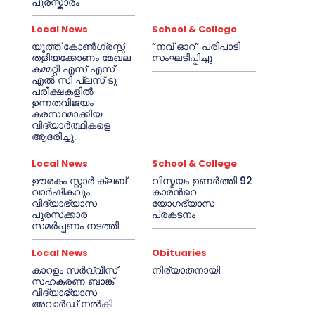
പുരസ്കാരം
Local News
School & College
യൂത്ത് കോൺഗ്രസ്സ്
“നവ് ഓറ” പരിപാടി
തളിയക്കോണം മേഖല
സംഘടിപ്പിച്ചു
കമ്മറ്റി എസ് എസ്
എൽ സി പ്ലസ് ടു
പരീക്ഷകളിൽ
ഉന്നതവിജയം
കരസ്ഥമാക്കിയ
വിദ്യാർത്ഥികളെ
ആദരിച്ചു.
Local News
School & College
ഊരകം സ്റ്റാർ ക്ലബ്
വിസ്മയം ഉണർത്തി 92
വാർഷികവും
കാരൻറെ
വിദ്യാഭ്യാസ
യോഗഭ്യാസ
പുരസ്‌ക്കാര
പ്രകടനം
സമർപ്പണം നടത്തി
Local News
Obituaries
കാറളം സർവ്വീസ്
നിര്യാതനായി
സഹകരണ ബാങ്ക്
വിദ്യാഭ്യാസ
അവാർഡ് നൽകി