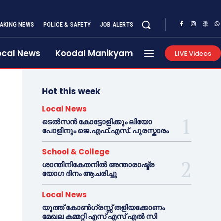
AKING NEWS
POLICE & SAFETY
JOB ALERTS
ocal News
Koodal Manikyam
LIVE Videos
Hot this week
Local News
ടെൽസൻ കോട്ടോളിക്കും ലിയോ
പോളിനും ജെ.എഫ്.എസ്. പുരസ്കാരം
School & College
ശാന്തിനികേതനിൽ അന്താരാഷ്ട്ര
യോഗ ദിനം ആചരിച്ചു
Local News
യൂത്ത് കോൺഗ്രസ്സ് തളിയക്കോണം
മേഖല കമ്മറ്റി എസ് എസ് എൽ സി