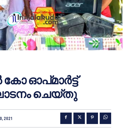
 കോ ഓപ്മാർട്ട്
ഉദ്ഘാടനം ചെയ്തു
0, 2021