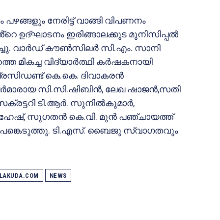
 പഴങ്ങളും നേരിട്ട് വാങ്ങി വിപണനം
ിൻ്റെ ഉദ്ഘാടനം ഇരിങ്ങാലക്കുട മുനിസിപ്പൽ
്ചു. വാർഡ് കൗൺസിലർ സി.എം. സാനി
്തെ മികച്ച വിദ്യാർത്ഥി കർഷകനായി
്രസിഡണ്ട് കെ.കെ. ദിവാകരൻ
ിലർമാരായ സി.സി.ഷിബിൻ, ലേഖ ഷാജൻ,സതി
െക്രട്ടറി ടി.ആർ. സുനിൽകുമാർ,
മഹേഷ്, സുഗതൻ കെ.വി. മുൻ പഞ്ചായത്ത്
വർ പങ്കെടുത്തു. ടി.എസ്. ബൈജു സ്വാഗതവും
ALAKUDA.COM
NEWS