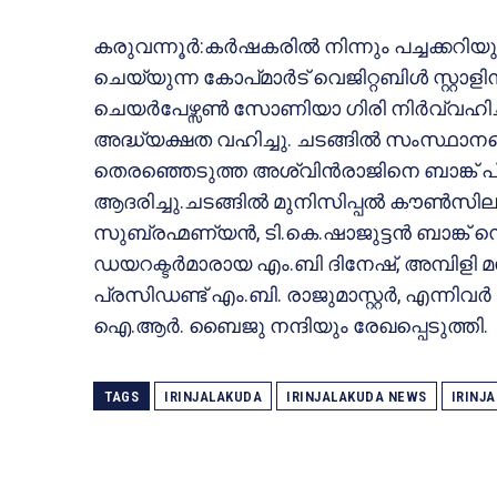
കരുവന്നൂർ:കർഷകരിൽ നിന്നും പച്ചക്കറിയും
ചെയ്യുന്ന കോപ്മാർട് വെജിറ്റബിൾ സ്റ്റാള
ചെയർപേഴ്സൺ സോണിയാ ഗിരി നിർവ്വഹിച
അദ്ധ്യക്ഷത വഹിച്ചു. ചടങ്ങിൽ സംസ്ഥാനത
തെരഞ്ഞെടുത്ത അശ്വിൻരാജിനെ ബാങ്ക് പ
ആദരിച്ചു.ചടങ്ങിൽ മുനിസിപ്പൽ കൗൺസ
സുബ്രഹ്മണ്യൻ, ടി.കെ.ഷാജുട്ടൻ ബാങ്ക് സ
ഡയറക്ടർമാരായ എം.ബി ദിനേഷ്, അമ്പിളി 
പ്രസിഡണ്ട് എം.ബി. രാജുമാസ്റ്റർ, എന്നി
ഐ.ആർ. ബൈജു നന്ദിയും രേഖപ്പെടുത്തി.
TAGS
IRINJALAKUDA
IRINJALAKUDA NEWS
IRINJ