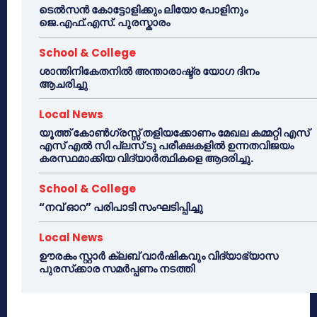
ടെൽസൻ കോട്ടോളിക്കും ലിയോ പോളിനും
ജെ.എഫ്.എസ്. പുരസ്കാരം
School & College
ശാന്തിനികേതനിൽ അന്താരാഷ്ട്ര യോഗ ദിനം
ആചരിച്ചു
Local News
യൂത്ത് കോൺഗ്രസ്സ് തളിയക്കോണം മേഖല കമ്മറ്റി എസ്
എസ് എൽ സി പ്ലസ് ടു പരീക്ഷകളിൽ ഉന്നതവിജയം
കരസ്ഥമാക്കിയ വിദ്യാർത്ഥികളെ ആദരിച്ചു.
School & College
“നവ് ഓറ” പരിപാടി സംഘടിപ്പിച്ചു
Local News
ഊരകം സ്റ്റാർ ക്ലബ് വാർഷികവും വിദ്യാഭ്യാസ
പുരസ്‌ക്കാര സമർപ്പണം നടത്തി