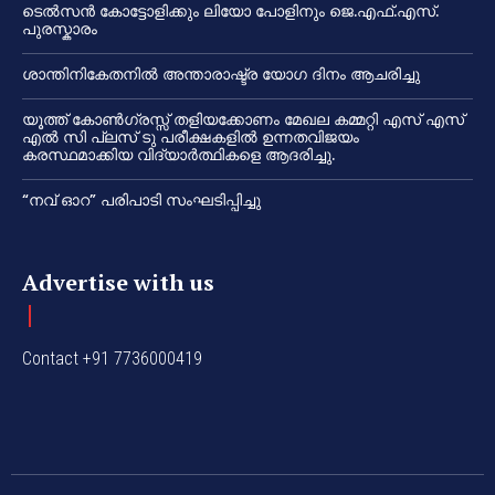
ടെൽസൻ കോട്ടോളിക്കും ലിയോ പോളിനും ജെ.എഫ്.എസ്.
പുരസ്കാരം
ശാന്തിനികേതനിൽ അന്താരാഷ്ട്ര യോഗ ദിനം ആചരിച്ചു
യൂത്ത് കോൺഗ്രസ്സ് തളിയക്കോണം മേഖല കമ്മറ്റി എസ് എസ്
എൽ സി പ്ലസ് ടു പരീക്ഷകളിൽ ഉന്നതവിജയം
കരസ്ഥമാക്കിയ വിദ്യാർത്ഥികളെ ആദരിച്ചു.
“നവ് ഓറ” പരിപാടി സംഘടിപ്പിച്ചു
Advertise with us
Contact +91 7736000419