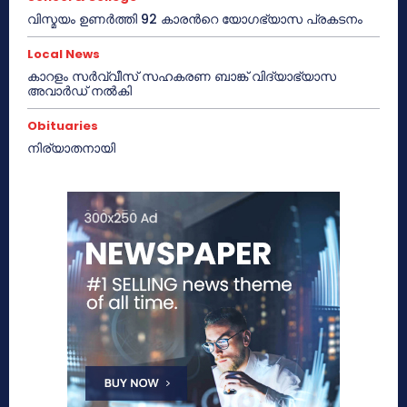
വിസ്മയം ഉണർത്തി 92 കാരൻറെ യോഗഭ്യാസ പ്രകടനം
Local News
കാറളം സർവ്വീസ് സഹകരണ ബാങ്ക് വിദ്യാഭ്യാസ
അവാർഡ് നൽകി
Obituaries
നിര്യാതനായി