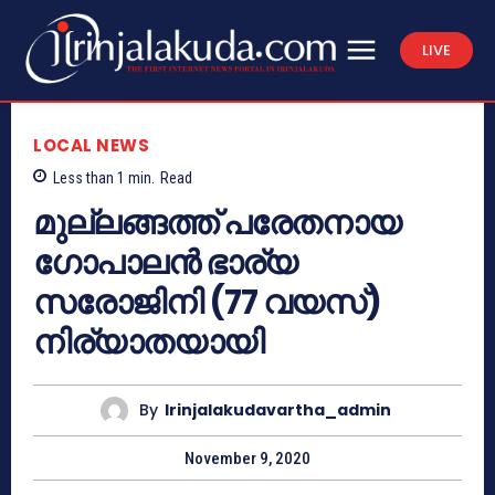
LIVE
LOCAL NEWS
Less than 1
min.
Read
മുല്ലങ്ങത്ത് പരേതനായ
ഗോപാലൻ ഭാര്യ
സരോജിനി (77 വയസ്)
നിര്യാതയായി
By
Irinjalakudavartha_admin
November 9, 2020