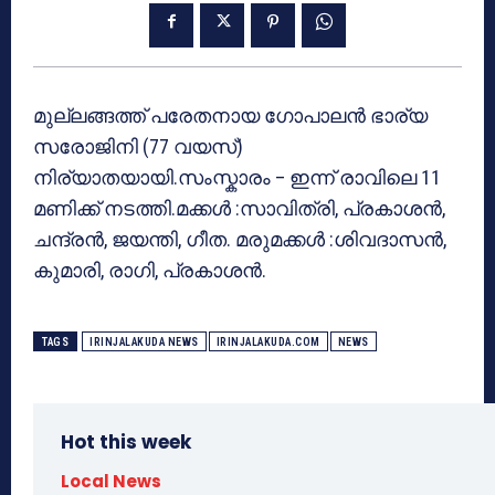
മുല്ലങ്ങത്ത് പരേതനായ ഗോപാലൻ ഭാര്യ
സരോജിനി (77 വയസ്)
നിര്യാതയായി.സംസ്കാരം – ഇന്ന് രാവിലെ 11
മണിക്ക് നടത്തി.മക്കൾ :സാവിത്രി, പ്രകാശൻ,
ചന്ദ്രൻ, ജയന്തി, ഗീത. മരുമക്കൾ :ശിവദാസൻ,
കുമാരി, രാഗി, പ്രകാശൻ.
TAGS
IRINJALAKUDA NEWS
IRINJALAKUDA.COM
NEWS
Hot this week
Local News