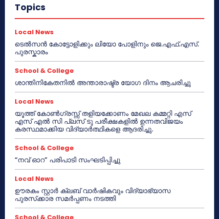
Topics
Local News
ടെൽസൻ കോട്ടോളിക്കും ലിയോ പോളിനും ജെ.എഫ്.എസ്.
പുരസ്കാരം
School & College
ശാന്തിനികേതനിൽ അന്താരാഷ്ട്ര യോഗ ദിനം ആചരിച്ചു
Local News
യൂത്ത് കോൺഗ്രസ്സ് തളിയക്കോണം മേഖല കമ്മറ്റി എസ്
എസ് എൽ സി പ്ലസ് ടു പരീക്ഷകളിൽ ഉന്നതവിജയം
കരസ്ഥമാക്കിയ വിദ്യാർത്ഥികളെ ആദരിച്ചു.
School & College
“നവ് ഓറ” പരിപാടി സംഘടിപ്പിച്ചു
Local News
ഊരകം സ്റ്റാർ ക്ലബ് വാർഷികവും വിദ്യാഭ്യാസ
പുരസ്‌ക്കാര സമർപ്പണം നടത്തി
School & College