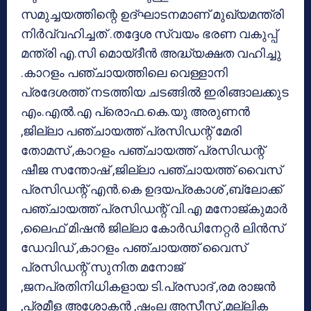
സമുച്ചയത്തിന്റെ ഉദ്‌ഘാടനമാണ് മുഖ്യമന്ത്രി
നിർവ്വഹിച്ചത് .തദ്ദേശ സ്വയം ഭരണ വകുപ്പ്
മന്ത്രി എ.സി മൊയ്‌ദീൻ അദ്ധ്യക്ഷത വഹിച്ചു
.കാറളം പഞ്ചായത്തിലെ വെള്ളാനി
പ്രദേശത്ത് നടത്തിയ ചടങ്ങിൽ ഇരിങ്ങാലക്കുട
എം.എൽ.എ പ്രൊഫ.കെ.യു അരുണൻ
,ജില്ലാ പഞ്ചായത്ത് പ്രസിഡന്റ് മേരി
തോമസ് ,കാറളം പഞ്ചായത്ത് പ്രസിഡന്റ്
ഷീജ സന്തോഷ് ,ജില്ലാ പഞ്ചായത്ത് വൈസ്
പ്രസിഡന്റ് എൻ.കെ ഉദയപ്രകാശ് ,ബ്ലോക്ക്
പഞ്ചായത്ത് പ്രസിഡന്റ് വി.എ മനോജ്‌കുമാർ
,ലൈഫ് മിഷൻ ജില്ലാ കോർഡിനേറ്റർ ലിൻസ്
ഡേവിഡ് ,കാറളം പഞ്ചായത്ത് വൈസ്
പ്രസിഡന്റ് സുനിത മനോജ്
,ജനപ്രതിനിധികളായ ടി.പ്രസാദ് ,രമ രാജൻ
,പ്രമീള അശോകൻ ,ഷംല അസീസ് ,മല്ലിക