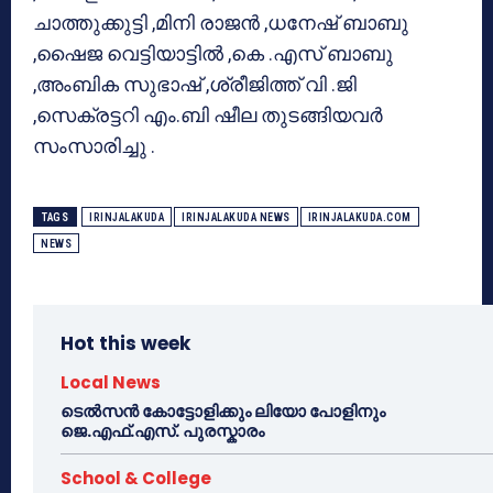
ചാത്തുക്കുട്ടി ,മിനി രാജൻ ,ധനേഷ് ബാബു
,ഷൈജ വെട്ടിയാട്ടിൽ ,കെ .എസ് ബാബു
,അംബിക സുഭാഷ് ,ശ്രീജിത്ത് വി .ജി
,സെക്രട്ടറി എം.ബി ഷീല തുടങ്ങിയവർ
സംസാരിച്ചു .
TAGS
IRINJALAKUDA
IRINJALAKUDA NEWS
IRINJALAKUDA.COM
NEWS
Hot this week
Local News
ടെൽസൻ കോട്ടോളിക്കും ലിയോ പോളിനും
ജെ.എഫ്.എസ്. പുരസ്കാരം
School & College