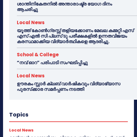
ശാന്തിനികേതനിൽ അന്താരാഷ്ട്ര യോഗ ദിനം
ആചരിച്ചു
Local News
യൂത്ത് കോൺഗ്രസ്സ് തളിയക്കോണം മേഖല കമ്മറ്റി എസ്
എസ് എൽ സി പ്ലസ് ടു പരീക്ഷകളിൽ ഉന്നതവിജയം
കരസ്ഥമാക്കിയ വിദ്യാർത്ഥികളെ ആദരിച്ചു.
School & College
“നവ് ഓറ” പരിപാടി സംഘടിപ്പിച്ചു
Local News
ഊരകം സ്റ്റാർ ക്ലബ് വാർഷികവും വിദ്യാഭ്യാസ
പുരസ്‌ക്കാര സമർപ്പണം നടത്തി
Topics
Local News