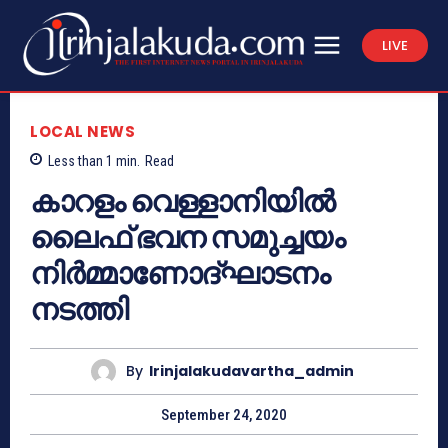
LIVE
LOCAL NEWS
Less than 1
min.
Read
കാറളം വെള്ളാനിയിൽ
ലൈഫ് ഭവന സമുച്ചയം
നിർമ്മാണോദ്‌ഘാടനം
നടത്തി
By
Irinjalakudavartha_admin
September 24, 2020