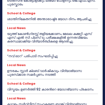
ടെൽസൻ കോട്ടോളിക്കും ലിയോ പോളിനും ജെ.എഫ്.എസ്.
പുരസ്കാരം
School & College
ശാന്തിനികേതനിൽ അന്താരാഷ്ട്ര യോഗ ദിനം ആചരിച്ചു
Local News
യൂത്ത് കോൺഗ്രസ്സ് തളിയക്കോണം മേഖല കമ്മറ്റി എസ്
എസ് എൽ സി പ്ലസ് ടു പരീക്ഷകളിൽ ഉന്നതവിജയം
കരസ്ഥമാക്കിയ വിദ്യാർത്ഥികളെ ആദരിച്ചു.
School & College
“നവ് ഓറ” പരിപാടി സംഘടിപ്പിച്ചു
Local News
ഊരകം സ്റ്റാർ ക്ലബ് വാർഷികവും വിദ്യാഭ്യാസ
പുരസ്‌ക്കാര സമർപ്പണം നടത്തി
School & College
വിസ്മയം ഉണർത്തി 92 കാരൻറെ യോഗഭ്യാസ പ്രകടനം
Local News
കാറളം സർവ്വീസ് സഹകരണ ബാങ്ക് വിദ്യാഭ്യാസ