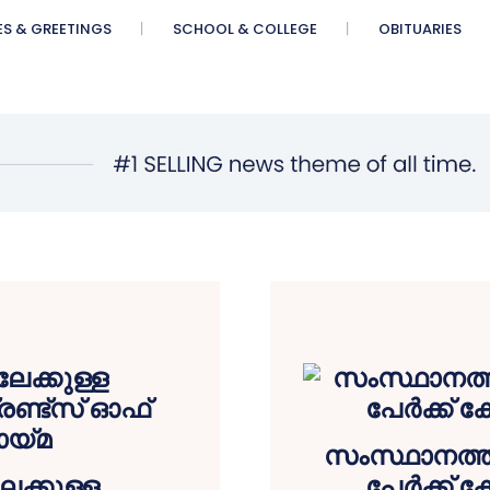
ES & GREETINGS
SCHOOL & COLLEGE
OBITUARIES
സംസ്ഥാനത്ത്
േക്കുള്ള
പേര്‍ക്ക് 