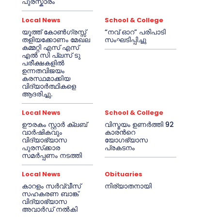
പുരസ്കാരം
Local News
School & College
യൂത്ത് കോൺഗ്രസ്സ്
“നവ് ഓറ” പരിപാടി
തളിയക്കോണം മേഖല
സംഘടിപ്പിച്ചു
കമ്മറ്റി എസ് എസ്
എൽ സി പ്ലസ് ടു
പരീക്ഷകളിൽ
ഉന്നതവിജയം
കരസ്ഥമാക്കിയ
വിദ്യാർത്ഥികളെ
ആദരിച്ചു.
Local News
School & College
ഊരകം സ്റ്റാർ ക്ലബ്
വിസ്മയം ഉണർത്തി 92
വാർഷികവും
കാരൻറെ
വിദ്യാഭ്യാസ
യോഗഭ്യാസ
പുരസ്‌ക്കാര
പ്രകടനം
സമർപ്പണം നടത്തി
Local News
Obituaries
കാറളം സർവ്വീസ്
നിര്യാതനായി
സഹകരണ ബാങ്ക്
വിദ്യാഭ്യാസ
അവാർഡ് നൽകി