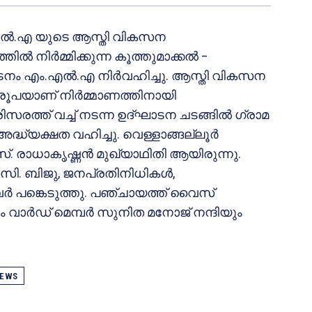
എൽ.എ യുടെ ആസ്തി വികസന
ിൽ നിർമ്മിക്കുന്ന കൂത്തുമാക്കൽ –
ഘാടനം എം.എൽ.എ നിർവഹിച്ചു. ആസ്തി വികസന
) രൂപയാണ് നിർമ്മാണത്തിനായി
പരിസരത്ത് വച്ച് നടന്ന ഉദ്‌ഘാടന ചടങ്ങിൽ ഗ്രാമ
ദ്ധ്യക്ഷത വഹിച്ചു. വെള്ളാങ്ങല്ലൂർ
എസ്. രാധാകൃഷ്ണൻ മുഖ്യാഥിതി ആയിരുന്നു.
െ. സി. ബിജു, ജനപ്രതിനിധികൾ,
ർ പങ്കെടുത്തു. പഞ്ചായത്ത്‌ വൈസ്
 വാർഡ് മെമ്പർ സുനിത മനോജ്‌ നന്ദിയും
EWS