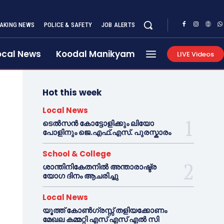
AKING NEWS
POLICE & SAFETY
JOB ALERTS
ocal News
Koodal Manikyam
LIVE Videos
Hot this week
Local News
ടെൽസൻ കോട്ടോളിക്കും ലിയോ
പോളിനും ജെ.എഫ്.എസ്. പുരസ്കാരം
School & College
ശാന്തിനികേതനിൽ അന്താരാഷ്ട്ര
യോഗ ദിനം ആചരിച്ചു
Local News
യൂത്ത് കോൺഗ്രസ്സ് തളിയക്കോണം
മേഖല കമ്മറ്റി എസ് എസ് എൽ സി