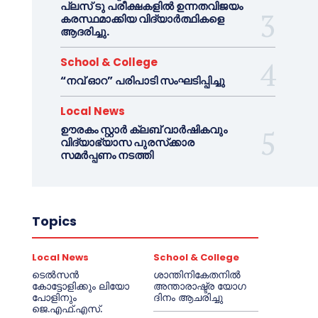
പ്ലസ് ടു പരീക്ഷകളിൽ ഉന്നതവിജയം
കരസ്ഥമാക്കിയ വിദ്യാർത്ഥികളെ
ആദരിച്ചു.
School & College
“നവ് ഓറ” പരിപാടി സംഘടിപ്പിച്ചു
Local News
ഊരകം സ്റ്റാർ ക്ലബ് വാർഷികവും
വിദ്യാഭ്യാസ പുരസ്‌ക്കാര
സമർപ്പണം നടത്തി
Topics
Local News
School & College
ടെൽസൻ
ശാന്തിനികേതനിൽ
കോട്ടോളിക്കും ലിയോ
അന്താരാഷ്ട്ര യോഗ
പോളിനും
ദിനം ആചരിച്ചു
ജെ.എഫ്.എസ്.