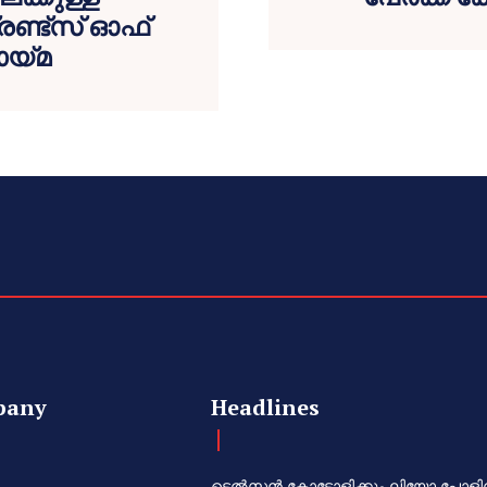
രണ്ട്‌സ് ഓഫ്
ായ്മ
pany
Headlines
ടെൽസൻ കോട്ടോളിക്കും ലിയോ പോളി