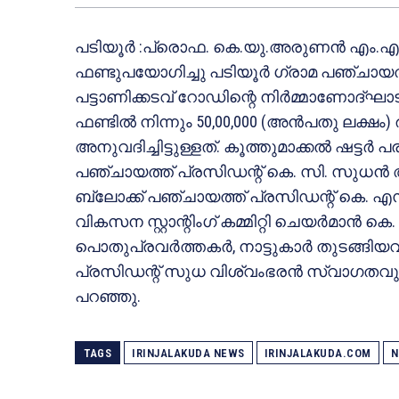
പടിയൂർ :പ്രൊഫ. കെ.യു.അരുണൻ എം.
ഫണ്ടുപയോഗിച്ചു പടിയൂർ ഗ്രാമ പഞ്ചായത്ത
പട്ടാണിക്കടവ് റോഡിന്റെ നിർമ്മാണോദ്
ഫണ്ടിൽ നിന്നും 50,00,000 (അൻപതു ലക്ഷം
അനുവദിച്ചിട്ടുള്ളത്. കൂത്തുമാക്കൽ ഷട്ടർ 
പഞ്ചായത്ത്‌ പ്രസിഡന്റ്‌ കെ. സി. സുധൻ അ
ബ്ലോക്ക്‌ പഞ്ചായത്ത്‌ പ്രസിഡന്റ്‌ കെ. 
വികസന സ്റ്റാന്റിംഗ് കമ്മിറ്റി ചെയർമാൻ ക
പൊതുപ്രവർത്തകർ, നാട്ടുകാർ തുടങ്ങിയവ
പ്രസിഡന്റ്‌ സുധ വിശ്വംഭരൻ സ്വാഗതവും
പറഞ്ഞു.
TAGS
IRINJALAKUDA NEWS
IRINJALAKUDA.COM
N