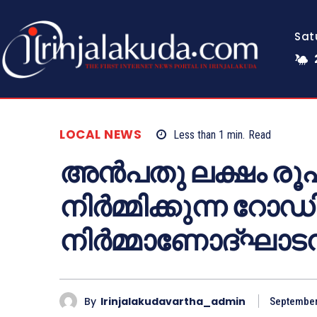
Sat
LOCAL NEWS
Less than 1
min.
Read
അൻപതു ലക്ഷം രൂപ 
നിർമ്മിക്കുന്ന റോഡി
നിർമ്മാണോദ്‌ഘാടന
By
Irinjalakudavartha_admin
September