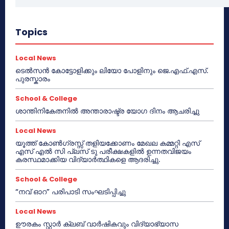
Topics
Local News
ടെൽസൻ കോട്ടോളിക്കും ലിയോ പോളിനും ജെ.എഫ്.എസ്.
പുരസ്കാരം
School & College
ശാന്തിനികേതനിൽ അന്താരാഷ്ട്ര യോഗ ദിനം ആചരിച്ചു
Local News
യൂത്ത് കോൺഗ്രസ്സ് തളിയക്കോണം മേഖല കമ്മറ്റി എസ്
എസ് എൽ സി പ്ലസ് ടു പരീക്ഷകളിൽ ഉന്നതവിജയം
കരസ്ഥമാക്കിയ വിദ്യാർത്ഥികളെ ആദരിച്ചു.
School & College
“നവ് ഓറ” പരിപാടി സംഘടിപ്പിച്ചു
Local News
ഊരകം സ്റ്റാർ ക്ലബ് വാർഷികവും വിദ്യാഭ്യാസ