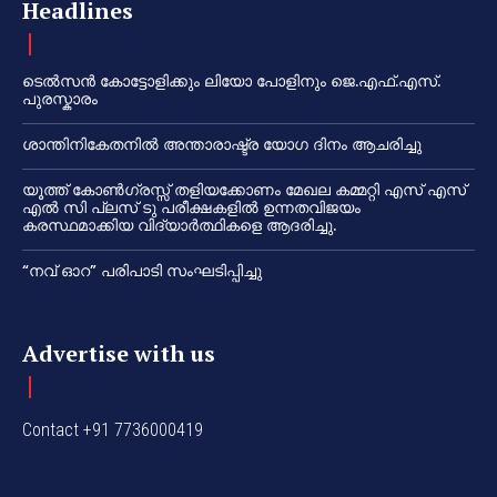
Headlines
ടെൽസൻ കോട്ടോളിക്കും ലിയോ പോളിനും ജെ.എഫ്.എസ്.
പുരസ്കാരം
ശാന്തിനികേതനിൽ അന്താരാഷ്ട്ര യോഗ ദിനം ആചരിച്ചു
യൂത്ത് കോൺഗ്രസ്സ് തളിയക്കോണം മേഖല കമ്മറ്റി എസ് എസ്
എൽ സി പ്ലസ് ടു പരീക്ഷകളിൽ ഉന്നതവിജയം
കരസ്ഥമാക്കിയ വിദ്യാർത്ഥികളെ ആദരിച്ചു.
“നവ് ഓറ” പരിപാടി സംഘടിപ്പിച്ചു
Advertise with us
Contact +91 7736000419