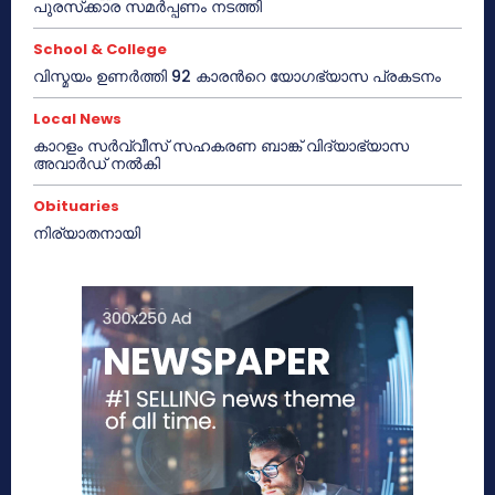
പുരസ്‌ക്കാര സമർപ്പണം നടത്തി
School & College
വിസ്മയം ഉണർത്തി 92 കാരൻറെ യോഗഭ്യാസ പ്രകടനം
Local News
കാറളം സർവ്വീസ് സഹകരണ ബാങ്ക് വിദ്യാഭ്യാസ
അവാർഡ് നൽകി
Obituaries
നിര്യാതനായി