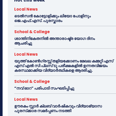
Local News
ടെൽസൻ കോട്ടോളിക്കും ലിയോ പോളിനും
ജെ.എഫ്.എസ്. പുരസ്കാരം
School & College
ശാന്തിനികേതനിൽ അന്താരാഷ്ട്ര യോഗ ദിനം
ആചരിച്ചു
Local News
യൂത്ത് കോൺഗ്രസ്സ് തളിയക്കോണം മേഖല കമ്മറ്റി എസ്
എസ് എൽ സി പ്ലസ് ടു പരീക്ഷകളിൽ ഉന്നതവിജയം
കരസ്ഥമാക്കിയ വിദ്യാർത്ഥികളെ ആദരിച്ചു.
School & College
“നവ് ഓറ” പരിപാടി സംഘടിപ്പിച്ചു
Local News
ഊരകം സ്റ്റാർ ക്ലബ് വാർഷികവും വിദ്യാഭ്യാസ
പുരസ്‌ക്കാര സമർപ്പണം നടത്തി