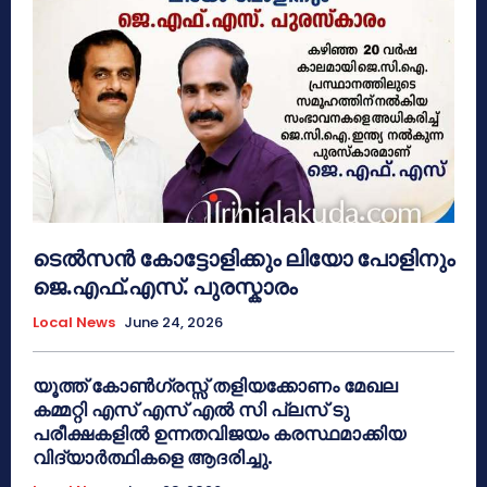
ടെൽസൻ കോട്ടോളിക്കും ലിയോ പോളിനും
ജെ.എഫ്.എസ്. പുരസ്കാരം
Local News
June 24, 2026
യൂത്ത് കോൺഗ്രസ്സ് തളിയക്കോണം മേഖല
കമ്മറ്റി എസ് എസ് എൽ സി പ്ലസ് ടു
പരീക്ഷകളിൽ ഉന്നതവിജയം കരസ്ഥമാക്കിയ
വിദ്യാർത്ഥികളെ ആദരിച്ചു.