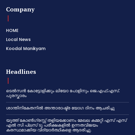
Company
HOME
Local News
Koodal Manikyam
Headlines
ടെൽസൻ കോട്ടോളിക്കും ലിയോ പോളിനും ജെ.എഫ്.എസ്.
പുരസ്കാരം
ശാന്തിനികേതനിൽ അന്താരാഷ്ട്ര യോഗ ദിനം ആചരിച്ചു
യൂത്ത് കോൺഗ്രസ്സ് തളിയക്കോണം മേഖല കമ്മറ്റി എസ് എസ്
എൽ സി പ്ലസ് ടു പരീക്ഷകളിൽ ഉന്നതവിജയം
കരസ്ഥമാക്കിയ വിദ്യാർത്ഥികളെ ആദരിച്ചു.