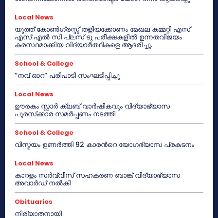
Local News
യൂത്ത് കോൺഗ്രസ്സ് തളിയക്കോണം മേഖല കമ്മറ്റി എസ്
എസ് എൽ സി പ്ലസ് ടു പരീക്ഷകളിൽ ഉന്നതവിജയം
കരസ്ഥമാക്കിയ വിദ്യാർത്ഥികളെ ആദരിച്ചു.
School & College
“നവ് ഓറ” പരിപാടി സംഘടിപ്പിച്ചു
Local News
ഊരകം സ്റ്റാർ ക്ലബ് വാർഷികവും വിദ്യാഭ്യാസ
പുരസ്‌ക്കാര സമർപ്പണം നടത്തി
School & College
വിസ്മയം ഉണർത്തി 92 കാരൻറെ യോഗഭ്യാസ പ്രകടനം
Local News
കാറളം സർവ്വീസ് സഹകരണ ബാങ്ക് വിദ്യാഭ്യാസ
അവാർഡ് നൽകി
Obituaries
നിര്യാതനായി