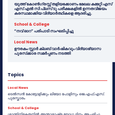
യൂത്ത് കോൺഗ്രസ്സ് തളിയക്കോണം മേഖല കമ്മറ്റി എസ്
എസ് എൽ സി പ്ലസ് ടു പരീക്ഷകളിൽ ഉന്നതവിജയം
കരസ്ഥമാക്കിയ വിദ്യാർത്ഥികളെ ആദരിച്ചു.
School & College
“നവ് ഓറ” പരിപാടി സംഘടിപ്പിച്ചു
Local News
ഊരകം സ്റ്റാർ ക്ലബ് വാർഷികവും വിദ്യാഭ്യാസ
പുരസ്‌ക്കാര സമർപ്പണം നടത്തി
Topics
Local News
ടെൽസൻ കോട്ടോളിക്കും ലിയോ പോളിനും ജെ.എഫ്.എസ്.
പുരസ്കാരം
School & College
ശാന്തിനികേതനിൽ അന്താരാഷ്ട്ര യോഗ ദിനം ആചരിച്ചു