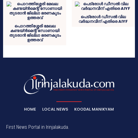
പെട്രോൾ ഡീസൽ വില
വർദ്ധനവീന് എതിരെ AIYF
പൊറത്തിശ്ശേരി മേഖല
കണ്ടയ്ന്‍മെന്റ് സോണായി
തുടരാന്‍ ജില്ലാ ഭരണകൂടം
ഉത്തരവ്
HOME
LOCAL NEWS
KOODAL MANIKYAM
First News Portal in Irinjalakuda.