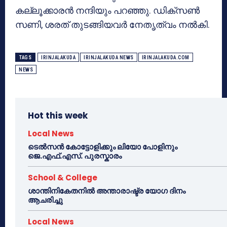
കല്ലൂക്കാരൻ നന്ദിയും പറഞ്ഞു. ഡിക്സൺ
സണി, ശരത് തുടങ്ങിയവർ നേതൃത്വം നൽകി.
TAGS
IRINJALAKUDA
IRINJALAKUDA NEWS
IRINJALAKUDA.COM
NEWS
Hot this week
Local News
ടെൽസൻ കോട്ടോളിക്കും ലിയോ പോളിനും
ജെ.എഫ്.എസ്. പുരസ്കാരം
School & College
ശാന്തിനികേതനിൽ അന്താരാഷ്ട്ര യോഗ ദിനം
ആചരിച്ചു
Local News