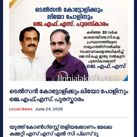
ടെൽസൻ കോട്ടോളിക്കും ലിയോ പോളിനും
ജെ.എഫ്.എസ്. പുരസ്കാരം
Local News
June 24, 2026
യൂത്ത് കോൺഗ്രസ്സ് തളിയക്കോണം മേഖല
കമ്മറ്റി എസ് എസ് എൽ സി പ്ലസ് ടു