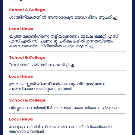
School & College
ശാന്തിനികേതനിൽ അന്താരാഷ്ട്ര യോഗ ദിനം ആചരിച്ചു
Local News
യൂത്ത് കോൺഗ്രസ്സ് തളിയക്കോണം മേഖല കമ്മറ്റി എസ്
എസ് എൽ സി പ്ലസ് ടു പരീക്ഷകളിൽ ഉന്നതവിജയം
കരസ്ഥമാക്കിയ വിദ്യാർത്ഥികളെ ആദരിച്ചു.
School & College
“നവ് ഓറ” പരിപാടി സംഘടിപ്പിച്ചു
Local News
ഊരകം സ്റ്റാർ ക്ലബ് വാർഷികവും വിദ്യാഭ്യാസ
പുരസ്‌ക്കാര സമർപ്പണം നടത്തി
School & College
വിസ്മയം ഉണർത്തി 92 കാരൻറെ യോഗഭ്യാസ പ്രകടനം
Local News
കാറളം സർവ്വീസ് സഹകരണ ബാങ്ക് വിദ്യാഭ്യാസ
അവാർഡ് നൽകി