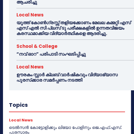
ആചരിച്ചു
Local News
യൂത്ത് കോൺഗ്രസ്സ് തളിയക്കോണം മേഖല കമ്മറ്റി എസ്
എസ് എൽ സി പ്ലസ് ടു പരീക്ഷകളിൽ ഉന്നതവിജയം
കരസ്ഥമാക്കിയ വിദ്യാർത്ഥികളെ ആദരിച്ചു.
School & College
“നവ് ഓറ” പരിപാടി സംഘടിപ്പിച്ചു
Local News
ഊരകം സ്റ്റാർ ക്ലബ് വാർഷികവും വിദ്യാഭ്യാസ
പുരസ്‌ക്കാര സമർപ്പണം നടത്തി
Topics
Local News
ടെൽസൻ കോട്ടോളിക്കും ലിയോ പോളിനും ജെ.എഫ്.എസ്.
പുരസ്കാരം