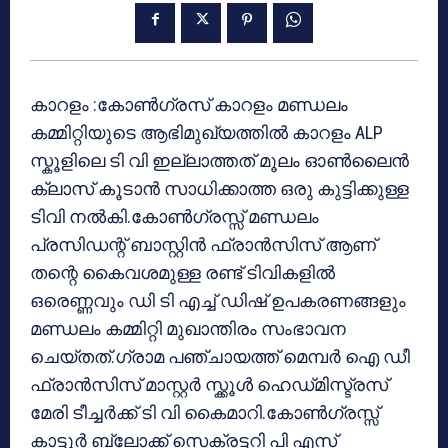
കാറളം :കോൺഗ്രസ് കാറളം മണ്ഡലം
കമ്മിറ്റിയുടെ ആഭിമുഖ്യത്തിൽ കാറളം ALP
സ്കൂളിലെ ടി വി ഇല്ലാത്തത് മൂലം ഓൺലൈൻ
ക്ലാസ് കൂടാൻ സാധിക്കാത്ത ഒരു കുട്ടിക്കുള്ള
ടിവി നൽകി.കോൺഗ്രസ്സ് മണ്ഡലം
പ്രസിഡന്റ് ബാസ്റ്റിൻ ഫ്രാൻസിസ് ആണ്
തന്റെ കൈവശമുള്ള രണ്ട് ടിവികളിൽ
ഒരെണ്ണവും ഡി ടി എച്ച് ഡിഷ് ഉപകരണങ്ങളും
മണ്ഡലം കമ്മിറ്റി മുഖാന്തിരം സംഭാവന
ചെയ്തത്.ഗ്രാമ പഞ്ചായത്ത് മെമ്പർ ഐ ഡീ
ഫ്രാൻസിസ് മാസ്റ്റർ സ്ക്കൂൾ ഹെഡ്‌മിസ്ട്രസ്
മേരി ടീച്ചർക്ക് ടി വി കൈമാറി.കോൺഗ്രസ്സ്
കാട്ടൂർ ബ്ലോക്ക് സെക്രട്ടറി പി എസ്