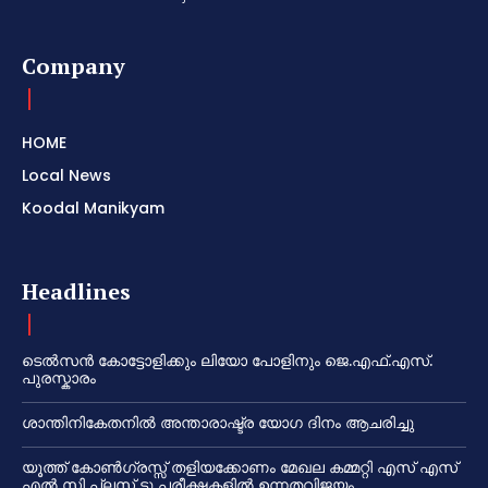
Company
HOME
Local News
Koodal Manikyam
Headlines
ടെൽസൻ കോട്ടോളിക്കും ലിയോ പോളിനും ജെ.എഫ്.എസ്.
പുരസ്കാരം
ശാന്തിനികേതനിൽ അന്താരാഷ്ട്ര യോഗ ദിനം ആചരിച്ചു
യൂത്ത് കോൺഗ്രസ്സ് തളിയക്കോണം മേഖല കമ്മറ്റി എസ് എസ്
എൽ സി പ്ലസ് ടു പരീക്ഷകളിൽ ഉന്നതവിജയം