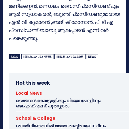
മണികണ്ഠൻ, മണ്ഡലം വൈസ് പ്രസിഡണ്ട് എം
ആർ സുധാകരൻ, ബൂത്ത് പ്രസിഡണ്ടുമാരായ
എൻ വി കുമാരൻ ,അജീഷ് മേനോൻ, പി ടി എ
പ്രസിഡണ്ട് ബാബു ആലപ്പാടൻ എന്നിവർ
പങ്കെടുത്തു.
TAGS
IRINJALAKUDA NEWS
IRINJALAKUDA.COM
NEWS
Hot this week
Local News
ടെൽസൻ കോട്ടോളിക്കും ലിയോ പോളിനും
ജെ.എഫ്.എസ്. പുരസ്കാരം
School & College
ശാന്തിനികേതനിൽ അന്താരാഷ്ട്ര യോഗ ദിനം