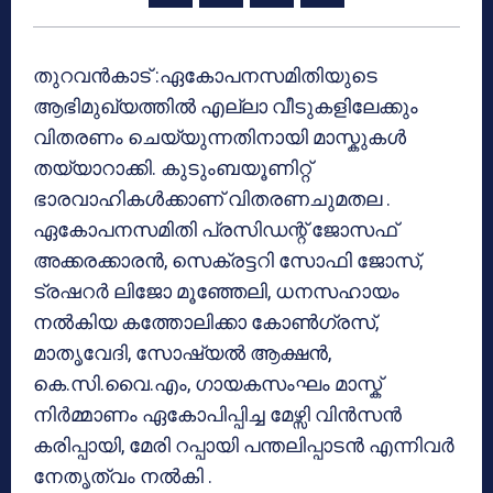
തുറവൻകാട് :ഏകോപനസമിതിയുടെ
ആഭിമുഖ്യത്തിൽ എല്ലാ വീടുകളിലേക്കും
വിതരണം ചെയ്യുന്നതിനായി മാസ്കുകൾ
തയ്യാറാക്കി. കുടുംബയൂണിറ്റ്
ഭാരവാഹികൾക്കാണ് വിതരണചുമതല .
ഏകോപനസമിതി പ്രസിഡന്റ് ജോസഫ്
അക്കരക്കാരൻ, സെക്രട്ടറി സോഫി ജോസ്,
ട്രഷറർ ലിജോ മൂഞ്ഞേലി, ധനസഹായം
നൽകിയ കത്തോലിക്കാ കോൺഗ്രസ്,
മാതൃവേദി, സോഷ്യൽ ആക്ഷൻ,
കെ.സി.വൈ.എം, ഗായകസംഘം മാസ്ക്
നിർമ്മാണം ഏകോപിപ്പിച്ച മേഴ്സി വിൻസൻ
കരിപ്പായി, മേരി റപ്പായി പന്തലിപ്പാടൻ എന്നിവർ
നേതൃത്വം നൽകി .