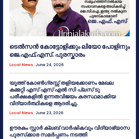
ടെൽസൻ കോട്ടോളിക്കും ലിയോ പോളിനും
ജെ.എഫ്.എസ്. പുരസ്കാരം
Local News
June 24, 2026
യൂത്ത് കോൺഗ്രസ്സ് തളിയക്കോണം മേഖല
കമ്മറ്റി എസ് എസ് എൽ സി പ്ലസ് ടു
പരീക്ഷകളിൽ ഉന്നതവിജയം കരസ്ഥമാക്കിയ
വിദ്യാർത്ഥികളെ ആദരിച്ചു.
Local News
June 23, 2026
ഊരകം സ്റ്റാർ ക്ലബ് വാർഷികവും വിദ്യാഭ്യാസ
പുരസ്‌ക്കാര സമർപ്പണം നടത്തി