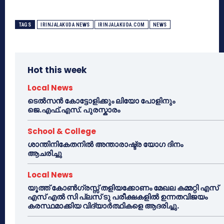
TAGS
IRINJALAKUDA NEWS
IRINJALAKUDA.COM
NEWS
Hot this week
Local News
ടെൽസൻ കോട്ടോളിക്കും ലിയോ പോളിനും
ജെ.എഫ്.എസ്. പുരസ്കാരം
School & College
ശാന്തിനികേതനിൽ അന്താരാഷ്ട്ര യോഗ ദിനം
ആചരിച്ചു
Local News
യൂത്ത് കോൺഗ്രസ്സ് തളിയക്കോണം മേഖല കമ്മറ്റി എസ്
എസ് എൽ സി പ്ലസ് ടു പരീക്ഷകളിൽ ഉന്നതവിജയം
കരസ്ഥമാക്കിയ വിദ്യാർത്ഥികളെ ആദരിച്ചു.