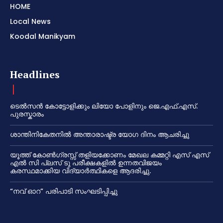
HOME
Local News
Koodal Manikyam
Headlines
ടെൽസൻ കോട്ടോളിക്കും ലിയോ പോളിനും ജെ.എഫ്.എസ്.
പുരസ്കാരം
ശാന്തിനികേതനിൽ അന്താരാഷ്ട്ര യോഗ ദിനം ആചരിച്ചു
യൂത്ത് കോൺഗ്രസ്സ് തളിയക്കോണം മേഖല കമ്മറ്റി എസ് എസ്
എൽ സി പ്ലസ് ടു പരീക്ഷകളിൽ ഉന്നതവിജയം
കരസ്ഥമാക്കിയ വിദ്യാർത്ഥികളെ ആദരിച്ചു.
“നവ് ഓറ” പരിപാടി സംഘടിപ്പിച്ചു