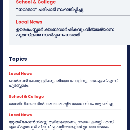
School & College
“നവ് ഓറ” പരിപാടി സംഘടിപ്പിച്ചു
Local News
ഊരകം സ്റ്റാർ ക്ലബ് വാർഷികവും വിദ്യാഭ്യാസ
പുരസ്‌ക്കാര സമർപ്പണം നടത്തി
Topics
Local News
ടെൽസൻ കോട്ടോളിക്കും ലിയോ പോളിനും ജെ.എഫ്.എസ്.
പുരസ്കാരം
School & College
ശാന്തിനികേതനിൽ അന്താരാഷ്ട്ര യോഗ ദിനം ആചരിച്ചു
Local News
യൂത്ത് കോൺഗ്രസ്സ് തളിയക്കോണം മേഖല കമ്മറ്റി എസ്
എസ് എൽ സി പ്ലസ് ടു പരീക്ഷകളിൽ ഉന്നതവിജയം