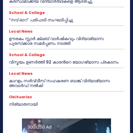
കരസ്ഥമാക്കിയ വിദ്യാർത്ഥികളെ ആദരിച്ചു.
School & College
“നവ് ഓറ” പരിപാടി സംഘടിപ്പിച്ചു
Local News
ഊരകം സ്റ്റാർ ക്ലബ് വാർഷികവും വിദ്യാഭ്യാസ
പുരസ്‌ക്കാര സമർപ്പണം നടത്തി
School & College
വിസ്മയം ഉണർത്തി 92 കാരൻറെ യോഗഭ്യാസ പ്രകടനം
Local News
കാറളം സർവ്വീസ് സഹകരണ ബാങ്ക് വിദ്യാഭ്യാസ
അവാർഡ് നൽകി
Obituaries
നിര്യാതനായി