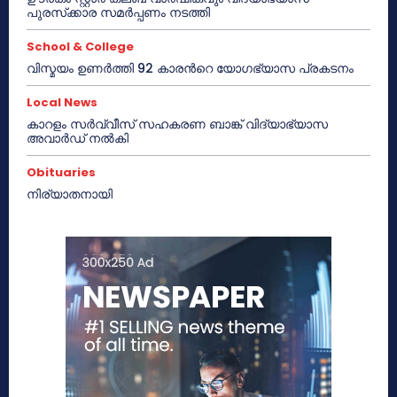
പുരസ്‌ക്കാര സമർപ്പണം നടത്തി
School & College
വിസ്മയം ഉണർത്തി 92 കാരൻറെ യോഗഭ്യാസ പ്രകടനം
Local News
കാറളം സർവ്വീസ് സഹകരണ ബാങ്ക് വിദ്യാഭ്യാസ
അവാർഡ് നൽകി
Obituaries
നിര്യാതനായി