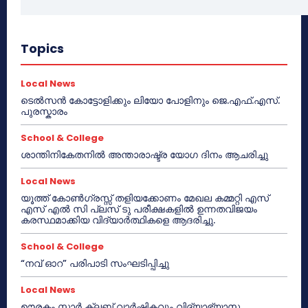
Topics
Local News
ടെൽസൻ കോട്ടോളിക്കും ലിയോ പോളിനും ജെ.എഫ്.എസ്.
പുരസ്കാരം
School & College
ശാന്തിനികേതനിൽ അന്താരാഷ്ട്ര യോഗ ദിനം ആചരിച്ചു
Local News
യൂത്ത് കോൺഗ്രസ്സ് തളിയക്കോണം മേഖല കമ്മറ്റി എസ്
എസ് എൽ സി പ്ലസ് ടു പരീക്ഷകളിൽ ഉന്നതവിജയം
കരസ്ഥമാക്കിയ വിദ്യാർത്ഥികളെ ആദരിച്ചു.
School & College
“നവ് ഓറ” പരിപാടി സംഘടിപ്പിച്ചു
Local News
ഊരകം സ്റ്റാർ ക്ലബ് വാർഷികവും വിദ്യാഭ്യാസ