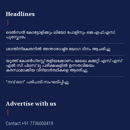
Headlines
ടെൽസൻ കോട്ടോളിക്കും ലിയോ പോളിനും ജെ.എഫ്.എസ്.
പുരസ്കാരം
ശാന്തിനികേതനിൽ അന്താരാഷ്ട്ര യോഗ ദിനം ആചരിച്ചു
യൂത്ത് കോൺഗ്രസ്സ് തളിയക്കോണം മേഖല കമ്മറ്റി എസ് എസ്
എൽ സി പ്ലസ് ടു പരീക്ഷകളിൽ ഉന്നതവിജയം
കരസ്ഥമാക്കിയ വിദ്യാർത്ഥികളെ ആദരിച്ചു.
“നവ് ഓറ” പരിപാടി സംഘടിപ്പിച്ചു
Advertise with us
Contact +91 7736000419