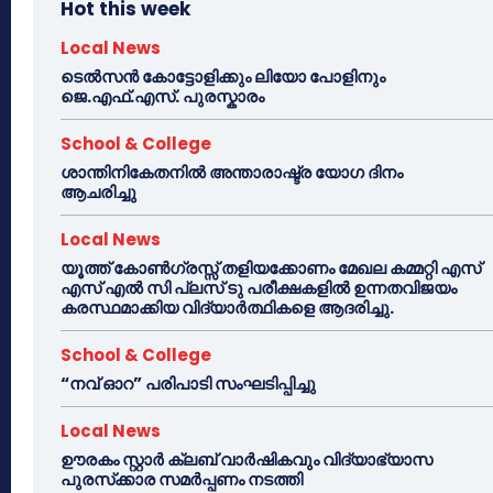
Hot this week
Local News
ടെൽസൻ കോട്ടോളിക്കും ലിയോ പോളിനും
ജെ.എഫ്.എസ്. പുരസ്കാരം
School & College
ശാന്തിനികേതനിൽ അന്താരാഷ്ട്ര യോഗ ദിനം
ആചരിച്ചു
Local News
യൂത്ത് കോൺഗ്രസ്സ് തളിയക്കോണം മേഖല കമ്മറ്റി എസ്
എസ് എൽ സി പ്ലസ് ടു പരീക്ഷകളിൽ ഉന്നതവിജയം
കരസ്ഥമാക്കിയ വിദ്യാർത്ഥികളെ ആദരിച്ചു.
School & College
“നവ് ഓറ” പരിപാടി സംഘടിപ്പിച്ചു
Local News
ഊരകം സ്റ്റാർ ക്ലബ് വാർഷികവും വിദ്യാഭ്യാസ
പുരസ്‌ക്കാര സമർപ്പണം നടത്തി