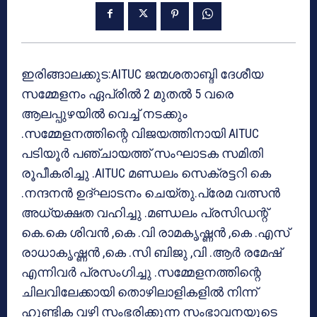
ഇരിങ്ങാലക്കുട:AITUC ജന്മശതാബ്ദി ദേശീയ
സമ്മേളനം ഏപ്രില്‍ 2 മുതല്‍ 5 വരെ
ആലപ്പുഴയില്‍ വെച്ച് നടക്കും
.സമ്മേളനത്തിന്റെ വിജയത്തിനായി AITUC
പടിയൂര്‍ പഞ്ചായത്ത് സംഘാടക സമിതി
രൂപീകരിച്ചു .AITUC മണ്ഡലം സെക്രട്ടറി കെ
.നന്ദനന്‍ ഉദ്ഘാടനം ചെയ്തു.പ്രേമ വത്സന്‍
അധ്യക്ഷത വഹിച്ചു .മണ്ഡലം പ്രസിഡന്റ്
കെ.കെ ശിവന്‍ ,കെ .വി രാമകൃഷ്ണന്‍ ,കെ .എസ്
രാധാകൃഷ്ണന്‍ ,കെ .സി ബിജു ,വി .ആര്‍ രമേഷ്
എന്നിവര്‍ പ്രസംഗിച്ചു .സമ്മേളനത്തിന്റെ
ചിലവിലേക്കായി തൊഴിലാളികളില്‍ നിന്ന്
ഹുണ്ടിക വഴി സംഭരിക്കുന്ന സംഭാവനയുടെ