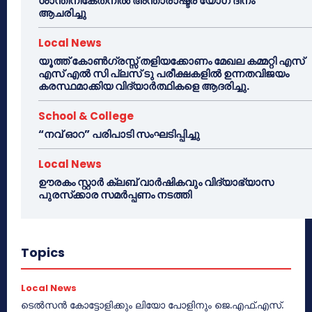
ശാന്തിനികേതനിൽ അന്താരാഷ്ട്ര യോഗ ദിനം
ആചരിച്ചു
Local News
യൂത്ത് കോൺഗ്രസ്സ് തളിയക്കോണം മേഖല കമ്മറ്റി എസ്
എസ് എൽ സി പ്ലസ് ടു പരീക്ഷകളിൽ ഉന്നതവിജയം
കരസ്ഥമാക്കിയ വിദ്യാർത്ഥികളെ ആദരിച്ചു.
School & College
“നവ് ഓറ” പരിപാടി സംഘടിപ്പിച്ചു
Local News
ഊരകം സ്റ്റാർ ക്ലബ് വാർഷികവും വിദ്യാഭ്യാസ
പുരസ്‌ക്കാര സമർപ്പണം നടത്തി
Topics
Local News
ടെൽസൻ കോട്ടോളിക്കും ലിയോ പോളിനും ജെ.എഫ്.എസ്.