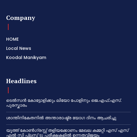
Company
HOME
Local News
Koodal Manikyam
Headlines
ടെൽസൻ കോട്ടോളിക്കും ലിയോ പോളിനും ജെ.എഫ്.എസ്.
പുരസ്കാരം
ശാന്തിനികേതനിൽ അന്താരാഷ്ട്ര യോഗ ദിനം ആചരിച്ചു
യൂത്ത് കോൺഗ്രസ്സ് തളിയക്കോണം മേഖല കമ്മറ്റി എസ് എസ്
എൽ സി പ്ലസ് ടു പരീക്ഷകളിൽ ഉന്നതവിജയം