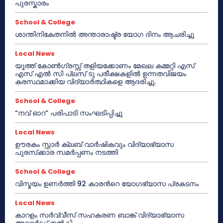
പുരസ്കാരം
School & College
ശാന്തിനികേതനിൽ അന്താരാഷ്ട്ര യോഗ ദിനം ആചരിച്ചു
Local News
യൂത്ത് കോൺഗ്രസ്സ് തളിയക്കോണം മേഖല കമ്മറ്റി എസ്
എസ് എൽ സി പ്ലസ് ടു പരീക്ഷകളിൽ ഉന്നതവിജയം
കരസ്ഥമാക്കിയ വിദ്യാർത്ഥികളെ ആദരിച്ചു.
School & College
“നവ് ഓറ” പരിപാടി സംഘടിപ്പിച്ചു
Local News
ഊരകം സ്റ്റാർ ക്ലബ് വാർഷികവും വിദ്യാഭ്യാസ
പുരസ്‌ക്കാര സമർപ്പണം നടത്തി
School & College
വിസ്മയം ഉണർത്തി 92 കാരൻറെ യോഗഭ്യാസ പ്രകടനം
Local News
കാറളം സർവ്വീസ് സഹകരണ ബാങ്ക് വിദ്യാഭ്യാസ
അവാർഡ് നൽകി