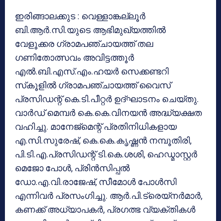
ഇരിങ്ങാലക്കുട : വെള്ളാങ്കല്ലൂര്‍
ബി.ആര്‍.സി.യുടെ ആഭിമുഖ്യത്തില്‍
വേളൂക്കര ഗ്രാമപഞ്ചായത്ത് തല
ഗണിതോത്സവം അവിട്ടത്തൂര്‍
എല്‍.ബി.എസ്.എം.ഹയര്‍ സെക്കണ്ടറി
സ്‌കൂളില്‍ ഗ്രാമപഞ്ചായത്ത് വൈസ്
പ്രസിഡന്റ് കെ.ടി.പീറ്റര്‍ ഉദ്ഘാടനം ചെയ്തു.
വാര്‍ഡ് മെമ്പര്‍ കെ.കെ.വിനയന്‍ അദ്ധ്യക്ഷത
വഹിച്ചു. മാനേജ്‌മെന്റ് പ്രതിനിധികളായ
എ.സി.സുരേഷ്, കെ.കെ.കൃഷ്ണന്‍ നമ്പൂതിരി,
പി.ടി.എ.പ്രസിഡന്റ് ടി.കെ.ശശി, ഹെഡ്മാസ്റ്റര്‍
മെജോ പോള്‍, പ്രിന്‍സിപ്പല്‍
ഡോ.എ.വി.രാജേഷ്, സീമോള്‍ പോള്‍സി
എന്നിവര്‍ പ്രസംഗിച്ചു. ആര്‍.പി.ട്രെയ്‌നര്‍മാര്‍,
കണക്ക് അധ്യാപകര്‍, പ്രഗത്ഭ വ്യക്തികള്‍