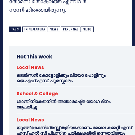
തോമസ് തൊകലത്ത് എന്നിവര്‍
സന്നിഹിതരായിരുന്നു.
TAGS
IRINJALAKUDA
NEWS
PERUNNAL
SLIDE
Hot this week
Local News
ടെൽസൻ കോട്ടോളിക്കും ലിയോ പോളിനും
ജെ.എഫ്.എസ്. പുരസ്കാരം
School & College
ശാന്തിനികേതനിൽ അന്താരാഷ്ട്ര യോഗ ദിനം
ആചരിച്ചു
Local News
യൂത്ത് കോൺഗ്രസ്സ് തളിയക്കോണം മേഖല കമ്മറ്റി എസ്
എസ് എൽ സി പ്ലസ് ടു പരീക്ഷകളിൽ ഉന്നതവിജയം