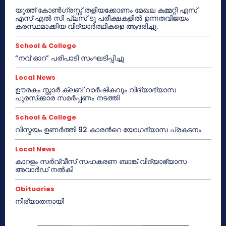
യൂത്ത് കോൺഗ്രസ്സ് തളിയക്കോണം മേഖല കമ്മറ്റി എസ്
എസ് എൽ സി പ്ലസ് ടു പരീക്ഷകളിൽ ഉന്നതവിജയം
കരസ്ഥമാക്കിയ വിദ്യാർത്ഥികളെ ആദരിച്ചു.
School & College
“നവ് ഓറ” പരിപാടി സംഘടിപ്പിച്ചു
Local News
ഊരകം സ്റ്റാർ ക്ലബ് വാർഷികവും വിദ്യാഭ്യാസ
പുരസ്‌ക്കാര സമർപ്പണം നടത്തി
School & College
വിസ്മയം ഉണർത്തി 92 കാരൻറെ യോഗഭ്യാസ പ്രകടനം
Local News
കാറളം സർവ്വീസ് സഹകരണ ബാങ്ക് വിദ്യാഭ്യാസ
അവാർഡ് നൽകി
Obituaries
നിര്യാതനായി