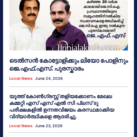
ടെൽസൻ കോട്ടോളിക്കും ലിയോ പോളിനും
ജെ.എഫ്.എസ്. പുരസ്കാരം
Local News
June 24, 2026
യൂത്ത് കോൺഗ്രസ്സ് തളിയക്കോണം മേഖല
കമ്മറ്റി എസ് എസ് എൽ സി പ്ലസ് ടു
പരീക്ഷകളിൽ ഉന്നതവിജയം കരസ്ഥമാക്കിയ
വിദ്യാർത്ഥികളെ ആദരിച്ചു.
Local News
June 23, 2026