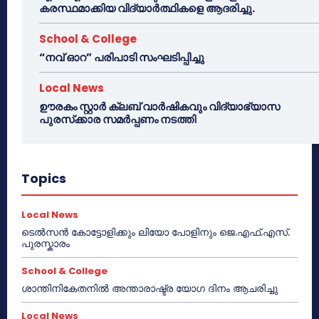
കരസ്ഥമാക്കിയ വിദ്യാർത്ഥികളെ ആദരിച്ചു.
School & College
“നവ് ഓറ” പരിപാടി സംഘടിപ്പിച്ചു
Local News
ഊരകം സ്റ്റാർ ക്ലബ് വാർഷികവും വിദ്യാഭ്യാസ
പുരസ്‌ക്കാര സമർപ്പണം നടത്തി
Topics
Local News
ടെൽസൻ കോട്ടോളിക്കും ലിയോ പോളിനും ജെ.എഫ്.എസ്.
പുരസ്കാരം
School & College
ശാന്തിനികേതനിൽ അന്താരാഷ്ട്ര യോഗ ദിനം ആചരിച്ചു
Local News