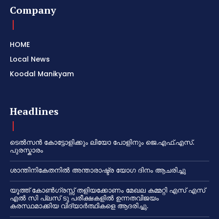
Company
HOME
Local News
Koodal Manikyam
Headlines
ടെൽസൻ കോട്ടോളിക്കും ലിയോ പോളിനും ജെ.എഫ്.എസ്.
പുരസ്കാരം
ശാന്തിനികേതനിൽ അന്താരാഷ്ട്ര യോഗ ദിനം ആചരിച്ചു
യൂത്ത് കോൺഗ്രസ്സ് തളിയക്കോണം മേഖല കമ്മറ്റി എസ് എസ്
എൽ സി പ്ലസ് ടു പരീക്ഷകളിൽ ഉന്നതവിജയം
കരസ്ഥമാക്കിയ വിദ്യാർത്ഥികളെ ആദരിച്ചു.