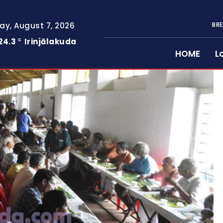
day, August 7, 2026
BRE
24.3
Irinjālakuda
C
HOME
L