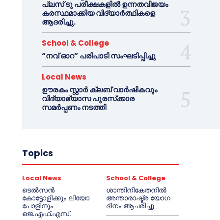
പ്ലസ് ടു പരീക്ഷകളിൽ ഉന്നതവിജയം
കരസ്ഥമാക്കിയ വിദ്യാർത്ഥികളെ
ആദരിച്ചു.
School & College
“നവ് ഓറ” പരിപാടി സംഘടിപ്പിച്ചു
Local News
ഊരകം സ്റ്റാർ ക്ലബ് വാർഷികവും
വിദ്യാഭ്യാസ പുരസ്‌ക്കാര
സമർപ്പണം നടത്തി
Topics
Local News
School & College
ടെൽസൻ
ശാന്തിനികേതനിൽ
കോട്ടോളിക്കും ലിയോ
അന്താരാഷ്ട്ര യോഗ
പോളിനും
ദിനം ആചരിച്ചു
ജെ.എഫ്.എസ്.