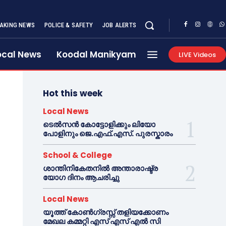
AKING NEWS
POLICE & SAFETY
JOB ALERTS
ocal News
Koodal Manikyam
LIVE Videos
Hot this week
Local News
ടെൽസൻ കോട്ടോളിക്കും ലിയോ
പോളിനും ജെ.എഫ്.എസ്. പുരസ്കാരം
School & College
ശാന്തിനികേതനിൽ അന്താരാഷ്ട്ര
യോഗ ദിനം ആചരിച്ചു
Local News
യൂത്ത് കോൺഗ്രസ്സ് തളിയക്കോണം
മേഖല കമ്മറ്റി എസ് എസ് എൽ സി