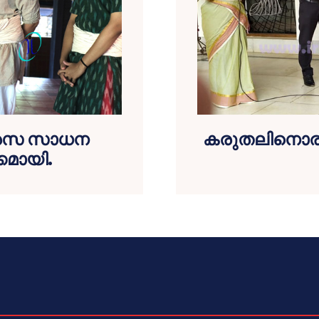
നവരസ സാധന
കരുതലിനൊരു 
്കമായി.