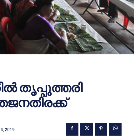
്‍ തൃപ്പുത്തരി
്തജനതിരക്ക്
4, 2019