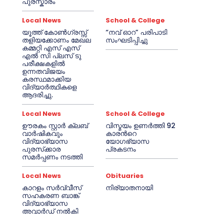
പുരസ്കാരം
Local News
School & College
യൂത്ത് കോൺഗ്രസ്സ്
“നവ് ഓറ” പരിപാടി
തളിയക്കോണം മേഖല
സംഘടിപ്പിച്ചു
കമ്മറ്റി എസ് എസ്
എൽ സി പ്ലസ് ടു
പരീക്ഷകളിൽ
ഉന്നതവിജയം
കരസ്ഥമാക്കിയ
വിദ്യാർത്ഥികളെ
ആദരിച്ചു.
Local News
School & College
ഊരകം സ്റ്റാർ ക്ലബ്
വിസ്മയം ഉണർത്തി 92
വാർഷികവും
കാരൻറെ
വിദ്യാഭ്യാസ
യോഗഭ്യാസ
പുരസ്‌ക്കാര
പ്രകടനം
സമർപ്പണം നടത്തി
Local News
Obituaries
കാറളം സർവ്വീസ്
നിര്യാതനായി
സഹകരണ ബാങ്ക്
വിദ്യാഭ്യാസ
അവാർഡ് നൽകി