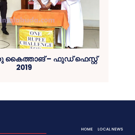
കൈത്താങ് – ഫുഡ് ഫെസ്റ്റ്
2019
HOME
LOCAL NEWS