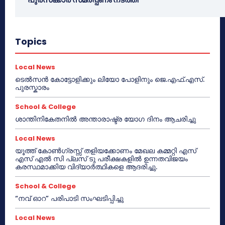
Topics
Local News
ടെൽസൻ കോട്ടോളിക്കും ലിയോ പോളിനും ജെ.എഫ്.എസ്.
പുരസ്കാരം
School & College
ശാന്തിനികേതനിൽ അന്താരാഷ്ട്ര യോഗ ദിനം ആചരിച്ചു
Local News
യൂത്ത് കോൺഗ്രസ്സ് തളിയക്കോണം മേഖല കമ്മറ്റി എസ്
എസ് എൽ സി പ്ലസ് ടു പരീക്ഷകളിൽ ഉന്നതവിജയം
കരസ്ഥമാക്കിയ വിദ്യാർത്ഥികളെ ആദരിച്ചു.
School & College
“നവ് ഓറ” പരിപാടി സംഘടിപ്പിച്ചു
Local News