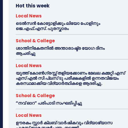
Hot this week
Local News
ടെൽസൻ കോട്ടോളിക്കും ലിയോ പോളിനും
ജെ.എഫ്.എസ്. പുരസ്കാരം
School & College
ശാന്തിനികേതനിൽ അന്താരാഷ്ട്ര യോഗ ദിനം
ആചരിച്ചു
Local News
യൂത്ത് കോൺഗ്രസ്സ് തളിയക്കോണം മേഖല കമ്മറ്റി എസ്
എസ് എൽ സി പ്ലസ് ടു പരീക്ഷകളിൽ ഉന്നതവിജയം
കരസ്ഥമാക്കിയ വിദ്യാർത്ഥികളെ ആദരിച്ചു.
School & College
“നവ് ഓറ” പരിപാടി സംഘടിപ്പിച്ചു
Local News
ഊരകം സ്റ്റാർ ക്ലബ് വാർഷികവും വിദ്യാഭ്യാസ
പുരസ്‌ക്കാര സമർപ്പണം നടത്തി