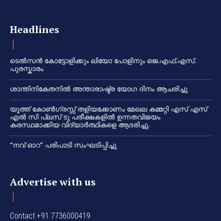
Headlines
ടെൽസൻ കോട്ടോളിക്കും ലിയോ പോളിനും ജെ.എഫ്.എസ്.
പുരസ്കാരം
ശാന്തിനികേതനിൽ അന്താരാഷ്ട്ര യോഗ ദിനം ആചരിച്ചു
യൂത്ത് കോൺഗ്രസ്സ് തളിയക്കോണം മേഖല കമ്മറ്റി എസ് എസ്
എൽ സി പ്ലസ് ടു പരീക്ഷകളിൽ ഉന്നതവിജയം
കരസ്ഥമാക്കിയ വിദ്യാർത്ഥികളെ ആദരിച്ചു.
“നവ് ഓറ” പരിപാടി സംഘടിപ്പിച്ചു
Advertise with us
Contact +91 7736000419