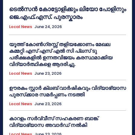
ടെൽസൻ കോട്ടോളിക്കും ലിയോ പോളിനും
ജെ.എഫ്.എസ്. പുരസ്കാരം
Local News
June 24, 2026
യൂത്ത് കോൺഗ്രസ്സ് തളിയക്കോണം മേഖല
കമ്മറ്റി എസ് എസ് എൽ സി പ്ലസ് ടു
പരീക്ഷകളിൽ ഉന്നതവിജയം കരസ്ഥമാക്കിയ
വിദ്യാർത്ഥികളെ ആദരിച്ചു.
Local News
June 23, 2026
ഊരകം സ്റ്റാർ ക്ലബ് വാർഷികവും വിദ്യാഭ്യാസ
പുരസ്‌ക്കാര സമർപ്പണം നടത്തി
Local News
June 23, 2026
കാറളം സർവ്വീസ് സഹകരണ ബാങ്ക്
വിദ്യാഭ്യാസ അവാർഡ് നൽകി
Local News
June 23, 2026