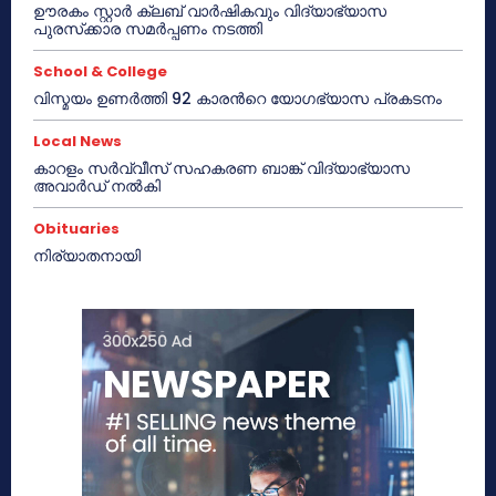
ഊരകം സ്റ്റാർ ക്ലബ് വാർഷികവും വിദ്യാഭ്യാസ
പുരസ്‌ക്കാര സമർപ്പണം നടത്തി
School & College
വിസ്മയം ഉണർത്തി 92 കാരൻറെ യോഗഭ്യാസ പ്രകടനം
Local News
കാറളം സർവ്വീസ് സഹകരണ ബാങ്ക് വിദ്യാഭ്യാസ
അവാർഡ് നൽകി
Obituaries
നിര്യാതനായി