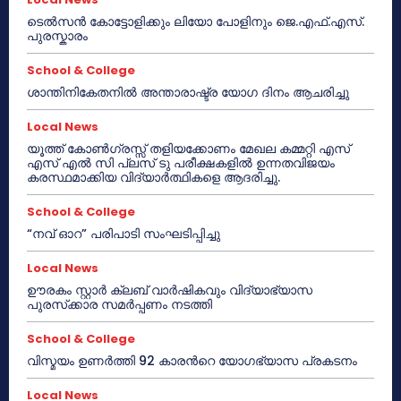
ടെൽസൻ കോട്ടോളിക്കും ലിയോ പോളിനും ജെ.എഫ്.എസ്.
പുരസ്കാരം
School & College
ശാന്തിനികേതനിൽ അന്താരാഷ്ട്ര യോഗ ദിനം ആചരിച്ചു
Local News
യൂത്ത് കോൺഗ്രസ്സ് തളിയക്കോണം മേഖല കമ്മറ്റി എസ്
എസ് എൽ സി പ്ലസ് ടു പരീക്ഷകളിൽ ഉന്നതവിജയം
കരസ്ഥമാക്കിയ വിദ്യാർത്ഥികളെ ആദരിച്ചു.
School & College
“നവ് ഓറ” പരിപാടി സംഘടിപ്പിച്ചു
Local News
ഊരകം സ്റ്റാർ ക്ലബ് വാർഷികവും വിദ്യാഭ്യാസ
പുരസ്‌ക്കാര സമർപ്പണം നടത്തി
School & College
വിസ്മയം ഉണർത്തി 92 കാരൻറെ യോഗഭ്യാസ പ്രകടനം
Local News