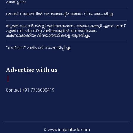
പുരസ്കാരം
ശാന്തിനികേതനിൽ അന്താരാഷ്ട്ര യോഗ ദിനം ആചരിച്ചു
യൂത്ത് കോൺഗ്രസ്സ് തളിയക്കോണം മേഖല കമ്മറ്റി എസ് എസ്
എൽ സി പ്ലസ് ടു പരീക്ഷകളിൽ ഉന്നതവിജയം
കരസ്ഥമാക്കിയ വിദ്യാർത്ഥികളെ ആദരിച്ചു.
“നവ് ഓറ” പരിപാടി സംഘടിപ്പിച്ചു
Advertise with us
Contact +91 7736000419
© www.irinjalakuda.com