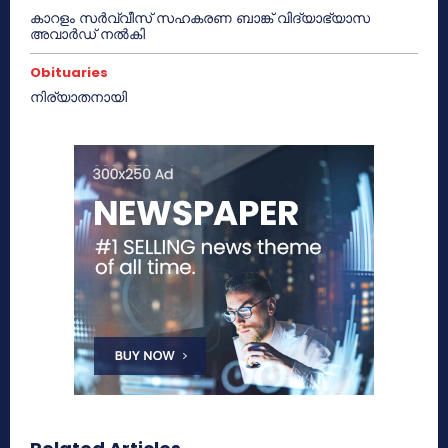
കാറളം സർവ്വീസ് സഹകരണ ബാങ്ക് വിദ്യാഭ്യാസ
അവാർഡ് നൽകി
Obituaries
നിര്യാതനായി