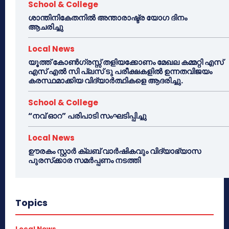
School & College
ശാന്തിനികേതനിൽ അന്താരാഷ്ട്ര യോഗ ദിനം
ആചരിച്ചു
Local News
യൂത്ത് കോൺഗ്രസ്സ് തളിയക്കോണം മേഖല കമ്മറ്റി എസ്
എസ് എൽ സി പ്ലസ് ടു പരീക്ഷകളിൽ ഉന്നതവിജയം
കരസ്ഥമാക്കിയ വിദ്യാർത്ഥികളെ ആദരിച്ചു.
School & College
“നവ് ഓറ” പരിപാടി സംഘടിപ്പിച്ചു
Local News
ഊരകം സ്റ്റാർ ക്ലബ് വാർഷികവും വിദ്യാഭ്യാസ
പുരസ്‌ക്കാര സമർപ്പണം നടത്തി
Topics
Local News