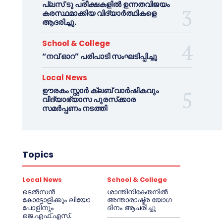
പ്ലസ് ടു പരീക്ഷകളിൽ ഉന്നതവിജയം
കരസ്ഥമാക്കിയ വിദ്യാർത്ഥികളെ
ആദരിച്ചു.
School & College
“നവ് ഓറ” പരിപാടി സംഘടിപ്പിച്ചു
Local News
ഊരകം സ്റ്റാർ ക്ലബ് വാർഷികവും
വിദ്യാഭ്യാസ പുരസ്‌ക്കാര
സമർപ്പണം നടത്തി
Topics
Local News
School & College
ടെൽസൻ
ശാന്തിനികേതനിൽ
കോട്ടോളിക്കും ലിയോ
അന്താരാഷ്ട്ര യോഗ
പോളിനും
ദിനം ആചരിച്ചു
ജെ.എഫ്.എസ്.