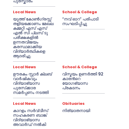
പുരസ്കാരം
Local News
School & College
യൂത്ത് കോൺഗ്രസ്സ്
“നവ് ഓറ” പരിപാടി
തളിയക്കോണം മേഖല
സംഘടിപ്പിച്ചു
കമ്മറ്റി എസ് എസ്
എൽ സി പ്ലസ് ടു
പരീക്ഷകളിൽ
ഉന്നതവിജയം
കരസ്ഥമാക്കിയ
വിദ്യാർത്ഥികളെ
ആദരിച്ചു.
Local News
School & College
ഊരകം സ്റ്റാർ ക്ലബ്
വിസ്മയം ഉണർത്തി 92
വാർഷികവും
കാരൻറെ
വിദ്യാഭ്യാസ
യോഗഭ്യാസ
പുരസ്‌ക്കാര
പ്രകടനം
സമർപ്പണം നടത്തി
Local News
Obituaries
കാറളം സർവ്വീസ്
നിര്യാതനായി
സഹകരണ ബാങ്ക്
വിദ്യാഭ്യാസ
അവാർഡ് നൽകി