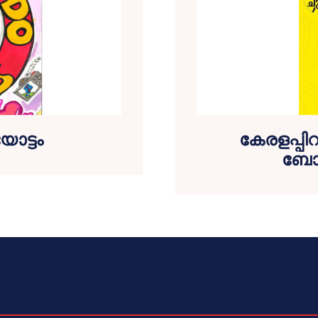
യോട്ടം
കേരളപ്പിറ
ബോധ