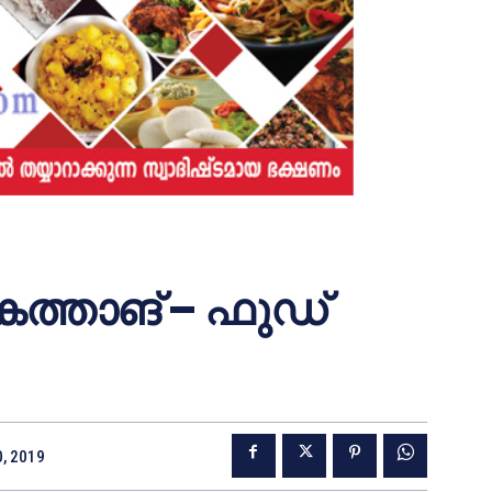
്താങ് – ഫുഡ്
0, 2019