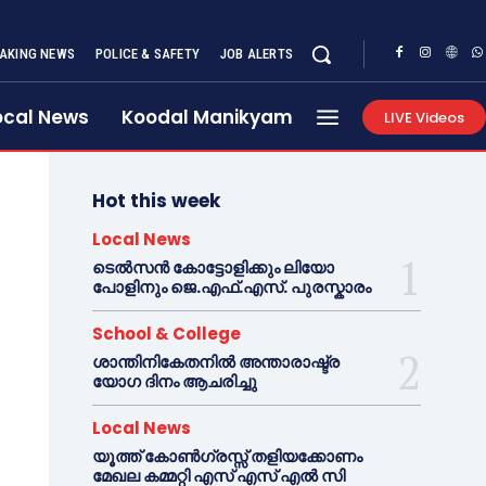
AKING NEWS
POLICE & SAFETY
JOB ALERTS
ocal News
Koodal Manikyam
LIVE Videos
Hot this week
Local News
ടെൽസൻ കോട്ടോളിക്കും ലിയോ
പോളിനും ജെ.എഫ്.എസ്. പുരസ്കാരം
School & College
ശാന്തിനികേതനിൽ അന്താരാഷ്ട്ര
യോഗ ദിനം ആചരിച്ചു
Local News
യൂത്ത് കോൺഗ്രസ്സ് തളിയക്കോണം
മേഖല കമ്മറ്റി എസ് എസ് എൽ സി