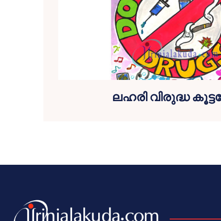
ലഹരി വിരുദ്ധ കൂട്ട