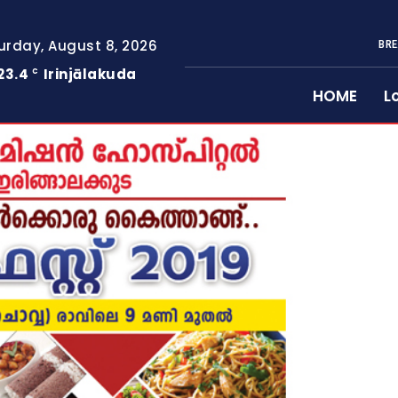
urday, August 8, 2026
BRE
23.4
Irinjālakuda
C
HOME
L